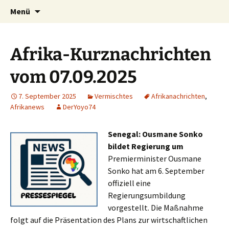
Seit 1998: Aktuelles aus und mit Bezug zu
Zum
Suchen
AFRICA live
Menü
Inhalt
nach:
Afrika
springen
Afrika-Kurznachrichten
vom 07.09.2025
7. September 2025
Vermischtes
Afrikanachrichten
,
Afrikanews
DerYoyo74
Senegal: Ousmane Sonko
bildet Regierung um
Premierminister Ousmane
Sonko hat am 6. September
offiziell eine
Regierungsumbildung
vorgestellt. Die Maßnahme
folgt auf die Präsentation des Plans zur wirtschaftlichen