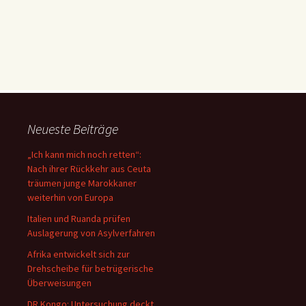
Neueste Beiträge
„Ich kann mich noch retten“:
Nach ihrer Rückkehr aus Ceuta
träumen junge Marokkaner
weiterhin von Europa
Italien und Ruanda prüfen
Auslagerung von Asylverfahren
Afrika entwickelt sich zur
Drehscheibe für betrügerische
Überweisungen
DR Kongo: Untersuchung deckt