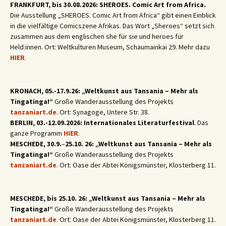
FRANKFURT, bis 30.08.2026: SHEROES. Comic Art from Africa.
Die Ausstellung „SHEROES. Comic Art from Africa“ gibt einen Einblick
in die vielfältige Comicszene Afrikas. Das Wort „Sheroes“ setzt sich
zusammen aus dem englischen she für sie und heroes für
Held:innen. Ort: Weltkulturen Museum, Schaumainkai 29. Mehr dazu
HIER
.
KRONACH, 05.-17.9.26: „Weltkunst aus Tansania – Mehr als
Tingatinga!“
Große Wanderausstellung des Projekts
tanzaniart.de
. Ort: Synagoge, Untere Str. 38.
BERLIN, 03.-12.09.2026: Internationales Literaturfestival
. Das
ganze Programm
HIER
.
MESCHEDE, 30.9.
–
25.10. 26: „Weltkunst aus Tansania – Mehr als
Tingatinga!“
Große Wanderausstellung des Projekts
tanzaniart.de
. Ort: Oase der Abtei Königsmünster, Klosterberg 11.
MESCHEDE, bis 25.10. 26: „Weltkunst aus Tansania – Mehr als
Tingatinga!“
Große Wanderausstellung des Projekts
tanzaniart.de
. Ort: Oase der Abtei Königsmünster, Klosterberg 11.