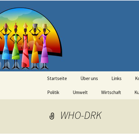
Seit 1998: Aktuelles aus und mi
Zum
Inhalt
springen
AFRICA live
Startseite
Über uns
Links
K
Politik
Umwelt
Wirtschaft
Ku
WHO-DRK