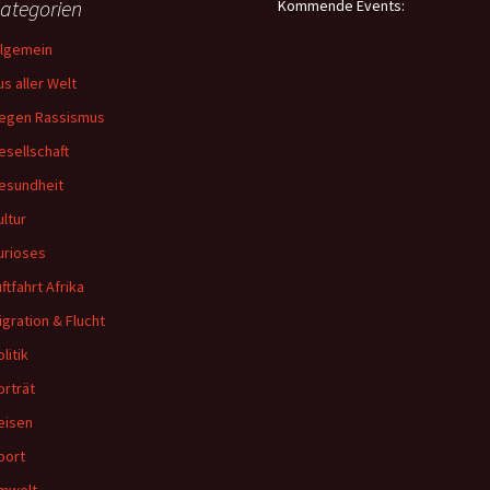
ategorien
Kommende Events:
llgemein
us aller Welt
egen Rassismus
esellschaft
esundheit
ultur
urioses
ftfahrt Afrika
igration & Flucht
litik
orträt
eisen
port