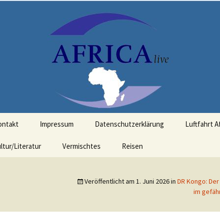
t Bezug zu Afrika
ontakt
Impressum
Datenschutzerklärung
Luftfahrt A
ltur/Literatur
Vermischtes
Reisen
Veröffentlicht am
1. Juni 2026
in
DR Kongo: Der 
im gefäh