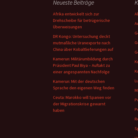
Neueste Beiträge
K
Afrika entwickelt sich zur
A
Drehscheibe für betrügerische
A
Überweisungen
G
DR Kongo: Untersuchung deckt
G
mutmaßliche Uranexporte nach
China über Kobaltlieferungen auf
G
Kamerun: Militärumbildung durch
K
Präsident Paul Biya – Auftakt zu
K
einer angespannten Nachfolge
Lu
Kamerun: Mit der deutschen
Sprache den eigenen Weg finden
M
Ceuta: Marokko will Spanien vor
Po
der Migrationskrise gewarnt
P
haben
R
S