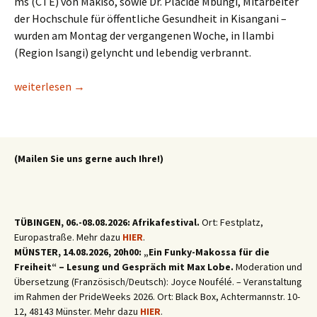
ms (CTE) von Makiso, sowie Dr. Placide Mbungi, Mitarbeiter
der Hochschule für öffentliche Gesundheit in Kisangani –
wurden am Montag der vergangenen Woche, in Ilambi
(Region Isangi) gelyncht und lebendig verbrannt.
DR Kongo: Provinz Tshopo im Bann der Psychose des „Penisdie
weiterlesen
→
(Mailen Sie uns gerne auch Ihre!)
TÜBINGEN, 06.-08.08.2026: Afrikafestival.
Ort: Festplatz,
Europastraße. Mehr dazu
HIER
.
MÜNSTER, 14.08.2026, 20h00: „Ein Funky-Makossa für die
Freiheit“ – Lesung und Gespräch mit Max Lobe.
Moderation und
Übersetzung (Französisch/Deutsch): Joyce Noufélé. – Veranstaltung
im Rahmen der PrideWeeks 2026. Ort: Black Box, Achtermannstr. 10-
12, 48143 Münster. Mehr dazu
HIER
.