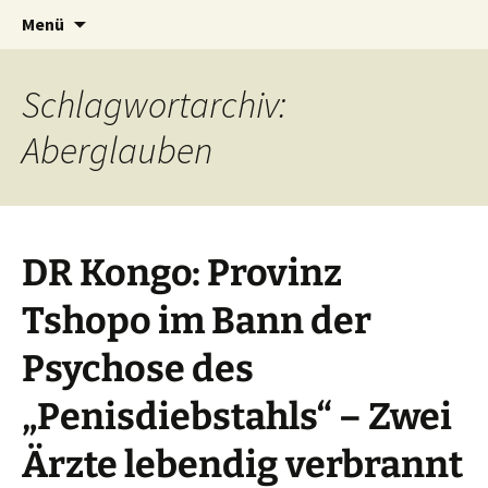
Seit 1998: Aktuelles aus und mit Bezug zu
Zum
Suchen
AFRICA live
Menü
Inhalt
nach:
Afrika
springen
Schlagwortarchiv:
Aberglauben
DR Kongo: Provinz
Tshopo im Bann der
Psychose des
„Penisdiebstahls“ – Zwei
Ärzte lebendig verbrannt