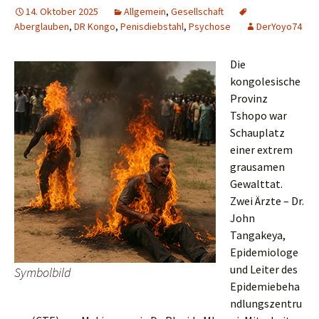
14. Oktober 2025
Allgemein
,
Gesellschaft
Aberglauben
,
DR Kongo
,
Penisdiebstahl
,
Psychose
DerYoyo74
Die
kongolesische
Provinz
Tshopo war
Schauplatz
einer extrem
grausamen
Gewalttat.
Zwei Ärzte – Dr.
John
Tangakeya,
Epidemiologe
und Leiter des
Symbolbild
Epidemiebeha
ndlungszentru