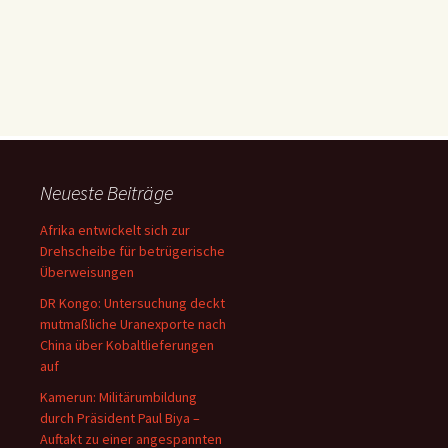
Neueste Beiträge
Afrika entwickelt sich zur
Drehscheibe für betrügerische
Überweisungen
DR Kongo: Untersuchung deckt
mutmaßliche Uranexporte nach
China über Kobaltlieferungen
auf
Kamerun: Militärumbildung
durch Präsident Paul Biya –
Auftakt zu einer angespannten