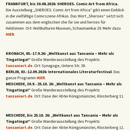
FRANKFURT, bis 30.08.2026: SHEROES. Comic Art from Africa.
Die Ausstellung „SHEROES. Comic Art from Africa“ gibt einen Einblick
in die vielfältige Comicszene Afrikas. Das Wort „Sheroes“ setzt sich
zusammen aus dem englischen she für sie und heroes für
Held:innen. Ort: Weltkulturen Museum, Schaumainkai 29. Mehr dazu
HIER
.
KRONACH, 05.-17.9.26: „Weltkunst aus Tansania – Mehr als
Tingatinga!“
Große Wanderausstellung des Projekts
tanzaniart.de
. Ort: Synagoge, Untere Str. 38.
BERLIN, 03.-12.09.2026: Internationales Literaturfestival
. Das
ganze Programm
HIER
.
MESCHEDE, 30.9.
–
25.10. 26: „Weltkunst aus Tansania – Mehr als
Tingatinga!“
Große Wanderausstellung des Projekts
tanzaniart.de
. Ort: Oase der Abtei Königsmünster, Klosterberg 11.
MESCHEDE, bis 25.10. 26: „Weltkunst aus Tansania – Mehr als
Tingatinga!“
Große Wanderausstellung des Projekts
tanzaniart.de
. Ort: Oase der Abtei Königsmünster, Klosterberg 11.