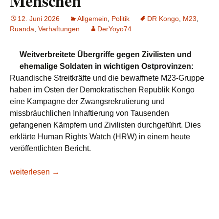
Menschen
12. Juni 2026
Allgemein
,
Politik
DR Kongo
,
M23
,
Ruanda
,
Verhaftungen
DerYoyo74
Weitverbreitete Übergriffe gegen Zivilisten und
ehemalige Soldaten in wichtigen Ostprovinzen:
Ruandische Streitkräfte und die bewaffnete M23-Gruppe
haben im Osten der Demokratischen Republik Kongo
eine Kampagne der Zwangsrekrutierung und
missbräuchlichen Inhaftierung von Tausenden
gefangenen Kämpfern und Zivilisten durchgeführt. Dies
erklärte Human Rights Watch (HRW) in einem heute
veröffentlichten Bericht.
DR Kongo: Ruanda und die M23 zwangsrekrutieren und inh
weiterlesen
→