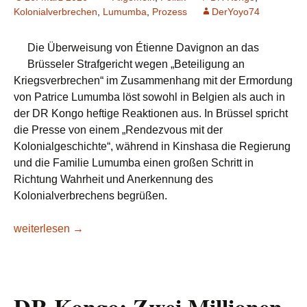
Kolonialverbrechen
,
Lumumba
,
Prozess
DerYoyo74
Die Überweisung von Étienne Davignon an das
Brüsseler Strafgericht wegen „Beteiligung an
Kriegsverbrechen“ im Zusammenhang mit der Ermordung
von Patrice Lumumba löst sowohl in Belgien als auch in
der DR Kongo heftige Reaktionen aus. In Brüssel spricht
die Presse von einem „Rendezvous mit der
Kolonialgeschichte“, während in Kinshasa die Regierung
und die Familie Lumumba einen großen Schritt in
Richtung Wahrheit und Anerkennung des
Kolonialverbrechens begrüßen.
Lumumba-Affäre: Zwischen kongolesischer Erleichterung und
weiterlesen
→