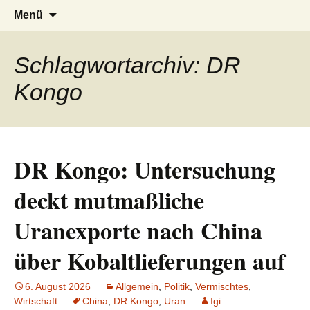
AFRICA live
Seit 1998: Aktuelles aus und mit Bezug
Zum
Suchen
Menü
Inhalt
nach:
zu Afrika
springen
Schlagwortarchiv: DR
Kongo
DR Kongo: Untersuchung
deckt mutmaßliche
Uranexporte nach China
über Kobaltlieferungen auf
6. August 2026
Allgemein
,
Politik
,
Vermischtes
,
Wirtschaft
China
,
DR Kongo
,
Uran
Igi