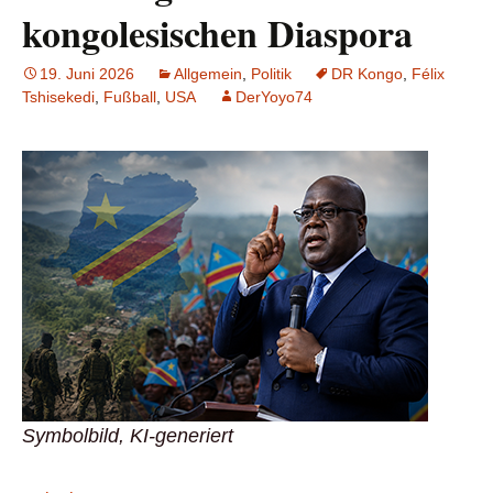
kongolesischen Diaspora
19. Juni 2026
Allgemein
,
Politik
DR Kongo
,
Félix
Tshisekedi
,
Fußball
,
USA
DerYoyo74
Symbolbild, KI-generiert