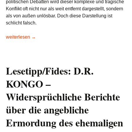
politischen Debatten wird dieser komplexe und tragische
Konflikt oft nicht nur als weit entfernt dargestellt, sondern
als von außen unlösbar. Doch diese Darstellung ist
schlicht falsch.
IPG-Journal: Zwischen Rebellen, Regionalmächten und Rohst
weiterlesen
→
Lesetipp/Fides: D.R.
KONGO –
Widersprüchliche Berichte
über die angebliche
Ermordung des ehemaligen