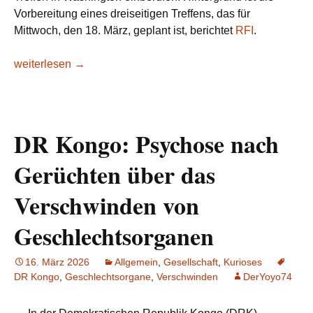
Vorbereitung eines dreiseitigen Treffens, das für
Mittwoch, den 18. März, geplant ist, berichtet
RFI
.
DRK–Ruanda: Washington will die Gespräche zwischen Kin
weiterlesen
→
DR Kongo: Psychose nach
Gerüchten über das
Verschwinden von
Geschlechtsorganen
16. März 2026
Allgemein
,
Gesellschaft
,
Kurioses
DR Kongo
,
Geschlechtsorgane
,
Verschwinden
DerYoyo74