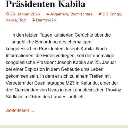
Präsidenten Kabila
28. Januar 2026
Allgemein
,
Vermischtes
DR Kongo
,
Kabila
,
Tod
DerYoyo74
In den letzten Tagen kursierten Gerüchte über die
angebliche Ermordung des ehemaligen
kongolesischen Präsidenten Joseph Kabila. Nach
Informationen, die Fides vorliegen, soll der ehemalige
kongolesische Präsident Joseph Kabila am 25. Januar
bei einer Explosion in dem Gebäude ums Leben
gekommen sein, in dem er sich zu einem Treffen mit
Vertretern der Guerillagruppe M23 in Kalundu, einer der
drei Gemeinden von Uvira in der kongolesischen Provinz
Südkivu im Osten des Landes, aufhielt.
Lesetipp/Fides: D.R. KONGO – Widersprüchliche Berichte ü
weiterlesen
→