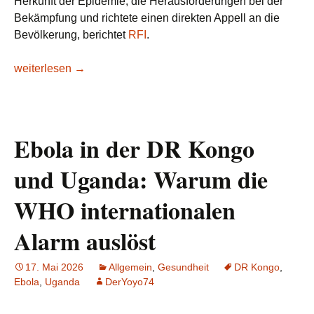
Herkunft der Epidemie, die Herausforderungen bei der
Bekämpfung und richtete einen direkten Appell an die
Bevölkerung, berichtet
RFI
.
Ebola in der DR Kongo: Aberglaube, Minengebiete und infizi
weiterlesen
→
Ebola in der DR Kongo
und Uganda: Warum die
WHO internationalen
Alarm auslöst
17. Mai 2026
Allgemein
,
Gesundheit
DR Kongo
,
Ebola
,
Uganda
DerYoyo74