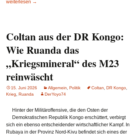
In Texas: Die sehr politische Rede des Präsidenten der DR
weiterlesen
→
Coltan aus der DR Kongo:
Wie Ruanda das
„Kriegsmineral“ des M23
reinwäscht
15. Juni 2026
Allgemein
,
Politik
Coltan
,
DR Kongo
,
Krieg
,
Ruanda
DerYoyo74
Hinter der Militäroffensive, die den Osten der
Demokratischen Republik Kongo erschüttert, verbirgt
sich ein ebenso entscheidender wirtschaftlicher Kampf. In
Rubaya in der Provinz Nord-Kivu befindet sich eines der