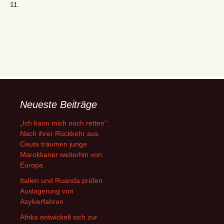
11.
Neueste Beiträge
„Ich kann mich noch retten“:
Nach ihrer Rückkehr aus
Ceuta träumen junge
Marokkaner weiterhin von
Europa
Italien und Ruanda prüfen
Auslagerung von
Asylverfahren
Afrika entwickelt sich zur