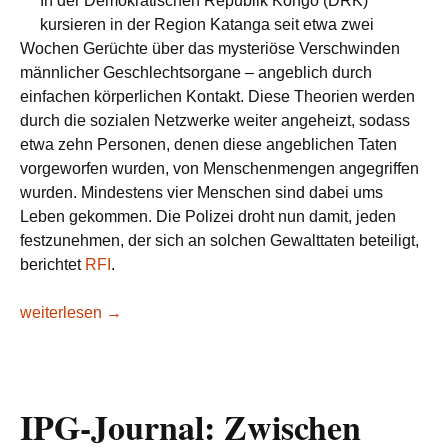
In der Demokratischen Republik Kongo (DRK)
kursieren in der Region Katanga seit etwa zwei
Wochen Gerüchte über das mysteriöse Verschwinden
männlicher Geschlechtsorgane – angeblich durch
einfachen körperlichen Kontakt. Diese Theorien werden
durch die sozialen Netzwerke weiter angeheizt, sodass
etwa zehn Personen, denen diese angeblichen Taten
vorgeworfen wurden, von Menschenmengen angegriffen
wurden. Mindestens vier Menschen sind dabei ums
Leben gekommen. Die Polizei droht nun damit, jeden
festzunehmen, der sich an solchen Gewalttaten beteiligt,
berichtet
RFI
.
DR Kongo: Psychose nach Gerüchten über das Verschwind
weiterlesen
→
IPG-Journal: Zwischen