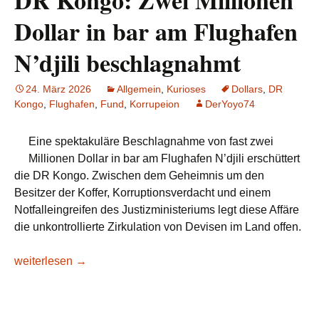
DR Kongo: Zwei Millionen
Dollar in bar am Flughafen
N’djili beschlagnahmt
24. März 2026
Allgemein
,
Kurioses
Dollars
,
DR
Kongo
,
Flughafen
,
Fund
,
Korrupeion
DerYoyo74
Eine spektakuläre Beschlagnahme von fast zwei
Millionen Dollar in bar am Flughafen N’djili erschüttert
die DR Kongo. Zwischen dem Geheimnis um den
Besitzer der Koffer, Korruptionsverdacht und einem
Notfalleingreifen des Justizministeriums legt diese Affäre
die unkontrollierte Zirkulation von Devisen im Land offen.
DR Kongo: Zwei Millionen Dollar in bar am Flughafen N’djil
weiterlesen
→