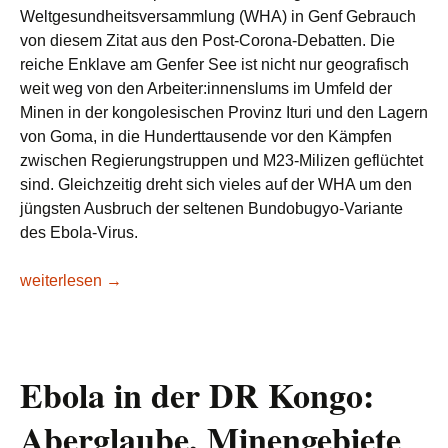
Weltgesundheitsversammlung (WHA) in Genf Gebrauch
von diesem Zitat aus den Post-Corona-Debatten. Die
reiche Enklave am Genfer See ist nicht nur geografisch
weit weg von den Arbeiter:innenslums im Umfeld der
Minen in der kongolesischen Provinz Ituri und den Lagern
von Goma, in die Hunderttausende vor den Kämpfen
zwischen Regierungstruppen und M23-Milizen geflüchtet
sind. Gleichzeitig dreht sich vieles auf der WHA um den
jüngsten Ausbruch der seltenen Bundobugyo-Variante
des Ebola-Virus.
Medico: Ebola war nie weg – Das tödliche Virus grassiert a
weiterlesen
→
Ebola in der DR Kongo:
Aberglaube, Minengebiete