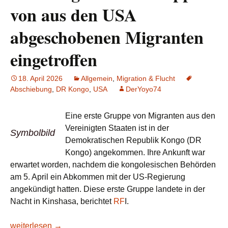
von aus den USA
abgeschobenen Migranten
eingetroffen
18. April 2026
Allgemein
,
Migration & Flucht
Abschiebung
,
DR Kongo
,
USA
DerYoyo74
Eine erste Gruppe von Migranten aus den
Vereinigten Staaten ist in der
Symbolbild
Demokratischen Republik Kongo (DR
Kongo) angekommen. Ihre Ankunft war
erwartet worden, nachdem die kongolesischen Behörden
am 5. April ein Abkommen mit der US-Regierung
angekündigt hatten. Diese erste Gruppe landete in der
Nacht in Kinshasa, berichtet
RF
I.
DR Kongo: Erste Gruppe von aus den USA abgeschobenen M
weiterlesen
→