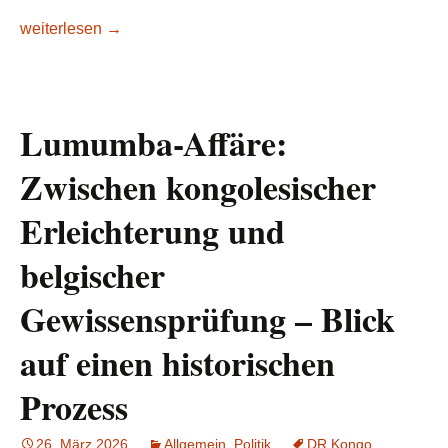
DR Kongo: Was über das Migrationsabkommen mit den USA 
weiterlesen
→
Lumumba-Affäre:
Zwischen kongolesischer
Erleichterung und
belgischer
Gewissensprüfung – Blick
auf einen historischen
Prozess
26. März 2026
Allgemein
,
Politik
DR Kongo
,