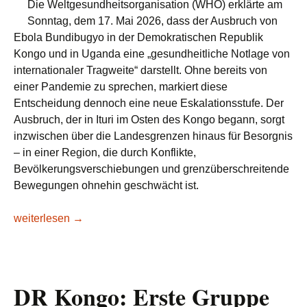
Die Weltgesundheitsorganisation (WHO) erklärte am
Sonntag, dem 17. Mai 2026, dass der Ausbruch von
Ebola Bundibugyo in der Demokratischen Republik
Kongo und in Uganda eine „gesundheitliche Notlage von
internationaler Tragweite“ darstellt. Ohne bereits von
einer Pandemie zu sprechen, markiert diese
Entscheidung dennoch eine neue Eskalationsstufe. Der
Ausbruch, der in Ituri im Osten des Kongo begann, sorgt
inzwischen über die Landesgrenzen hinaus für Besorgnis
– in einer Region, die durch Konflikte,
Bevölkerungsverschiebungen und grenzüberschreitende
Bewegungen ohnehin geschwächt ist.
Ebola in der DR Kongo und Uganda: Warum die WHO interna
weiterlesen
→
DR Kongo: Erste Gruppe