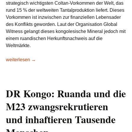
strategisch wichtigsten Coltan-Vorkommen der Welt, das
rund 15 % der weltweiten Tantalproduktion liefert. Dieses
Vorkommen ist inzwischen zur finanziellen Lebensader
des Konflikts geworden. Laut der Organisation Global
Witness gelangt dieses kongolesische Mineral jedoch mit
einem ruandischen Herkunftsnachweis auf die
Weltmärkte.
Coltan aus der DR Kongo: Wie Ruanda das „Kriegsmineral“
weiterlesen
→
DR Kongo: Ruanda und die
M23 zwangsrekrutieren
und inhaftieren Tausende