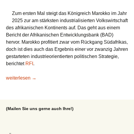
Zum ersten Mal steigt das Königreich Marokko im Jahr
2025 zur am stärksten industrialisierten Volkswirtschaft
des afrikanischen Kontinents auf. Das geht aus einem
Bericht der Afrikanischen Entwicklungsbank (BAD)
hervor. Marokko profitiert zwar vom Rückgang Südafrikas,
doch ist dies auch das Ergebnis einer vor zwanzig Jahren
gestarteten industrieorientierten politischen Strategie,
berichtet
RFI
.
Marokko überholt Südafrika und wird zum am stärksten indust
weiterlesen
→
(Mailen Sie uns gerne auch Ihre!)