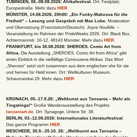
TÜBINGEN, 06.-08.08.2026: Afrikafestival.
Ort: Festplatz,
Europastraße. Mehr dazu
HIER
.
MÜNSTER, 14.08.2026, 20h00: „Ein Funky-Makossa für die
Freiheit“ – Lesung und Gespräch mit Max Lobe.
Moderation
und Übersetzung (Französisch/Deutsch): Joyce Noufélé. –
Veranstaltung im Rahmen der PrideWeeks 2026. Ort: Black Box,
Achtermannstr. 10-12, 48143 Münster. Mehr dazu
HIER
.
FRANKFURT, bis 30.08.2026: SHEROES. Comic Art from
Africa.
Die Ausstellung „SHEROES. Comic Art from Africa“ gibt
einen Einblick in die vielfältige Comicszene Afrikas. Das Wort
„Sheroes“ setzt sich zusammen aus dem englischen she für sie
und heroes für Held:innen. Ort: Weltkulturen Museum,
Schaumainkai 29. Mehr dazu
HIER
.
KRONACH, 05.-17.9.26: „Weltkunst aus Tansania – Mehr als
Tingatinga!“
Große Wanderausstellung des Projekts
tanzaniart.de
. Ort: Synagoge, Untere Str. 38.
BERLIN, 03.-12.09.2026: Internationales Literaturfestival
.
Das ganze Programm
HIER
.
MESCHEDE, 30.9.
–
25.10. 26: „Weltkunst aus Tansania –