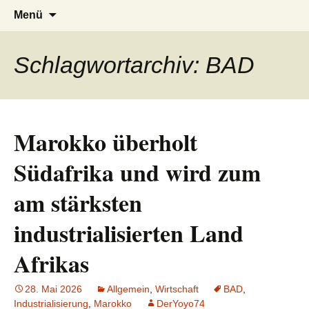
AFRICA live
Seit 1998: Aktuelles aus und mit Bezug
Zum
Suchen
Menü
Inhalt
nach:
zu Afrika
springen
Schlagwortarchiv: BAD
Marokko überholt
Südafrika und wird zum
am stärksten
industrialisierten Land
Afrikas
28. Mai 2026
Allgemein
,
Wirtschaft
BAD
,
Industrialisierung
,
Marokko
DerYoyo74