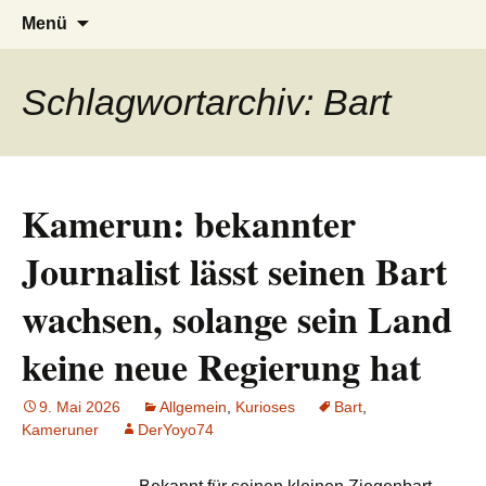
AFRICA live
Seit 1998: Aktuelles aus und mit Bezug
Zum
Suchen
Menü
Inhalt
nach:
zu Afrika
springen
Schlagwortarchiv: Bart
Kamerun: bekannter
Journalist lässt seinen Bart
wachsen, solange sein Land
keine neue Regierung hat
9. Mai 2026
Allgemein
,
Kurioses
Bart
,
Kameruner
DerYoyo74