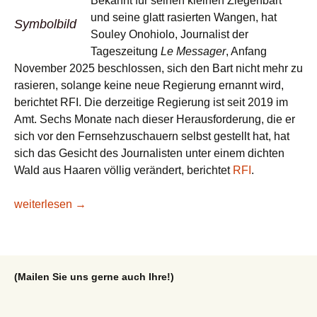
Bekannt für seinen kleinen Ziegenbart
und seine glatt rasierten Wangen, hat
Symbolbild
Souley Onohiolo, Journalist der
Tageszeitung
Le Messager
, Anfang
November 2025 beschlossen, sich den Bart nicht mehr zu
rasieren, solange keine neue Regierung ernannt wird,
berichtet RFI. Die derzeitige Regierung ist seit 2019 im
Amt. Sechs Monate nach dieser Herausforderung, die er
sich vor den Fernsehzuschauern selbst gestellt hat, hat
sich das Gesicht des Journalisten unter einem dichten
Wald aus Haaren völlig verändert, berichtet
RFI
.
Kamerun: bekannter Journalist lässt seinen Bart wachsen, 
weiterlesen
→
(Mailen Sie uns gerne auch Ihre!)