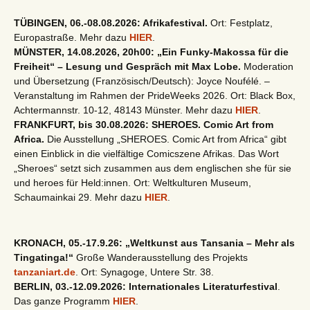
TÜBINGEN, 06.-08.08.2026: Afrikafestival.
Ort: Festplatz,
Europastraße. Mehr dazu
HIER
.
MÜNSTER, 14.08.2026, 20h00: „Ein Funky-Makossa für die
Freiheit“ – Lesung und Gespräch mit Max Lobe.
Moderation
und Übersetzung (Französisch/Deutsch): Joyce Noufélé. –
Veranstaltung im Rahmen der PrideWeeks 2026. Ort: Black Box,
Achtermannstr. 10-12, 48143 Münster. Mehr dazu
HIER
.
FRANKFURT, bis 30.08.2026: SHEROES. Comic Art from
Africa.
Die Ausstellung „SHEROES. Comic Art from Africa“ gibt
einen Einblick in die vielfältige Comicszene Afrikas. Das Wort
„Sheroes“ setzt sich zusammen aus dem englischen she für sie
und heroes für Held:innen. Ort: Weltkulturen Museum,
Schaumainkai 29. Mehr dazu
HIER
.
KRONACH, 05.-17.9.26: „Weltkunst aus Tansania – Mehr als
Tingatinga!“
Große Wanderausstellung des Projekts
tanzaniart.de
. Ort: Synagoge, Untere Str. 38.
BERLIN, 03.-12.09.2026: Internationales Literaturfestival
.
Das ganze Programm
HIER
.