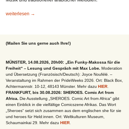
CD-Tipp: Driss El Maloumi (Marokko) „Details“
weiterlesen
→
(Mailen Sie uns gerne auch Ihre!)
MÜNSTER, 14.08.2026, 20h00: „Ein Funky-Makossa für die
Freiheit“ – Lesung und Gespräch mit Max Lobe.
Moderation
und Übersetzung (Französisch/Deutsch): Joyce Noufélé. –
Veranstaltung im Rahmen der PrideWeeks 2026. Ort: Black Box,
Achtermannstr. 10-12, 48143 Münster. Mehr dazu
HIER
.
FRANKFURT, bis 30.08.2026: SHEROES. Comic Art from
Africa.
Die Ausstellung „SHEROES. Comic Art from Africa“ gibt
einen Einblick in die vielfältige Comicszene Afrikas. Das Wort
„Sheroes“ setzt sich zusammen aus dem englischen she für sie
und heroes für Held:innen. Ort: Weltkulturen Museum,
Schaumainkai 29. Mehr dazu
HIER
.