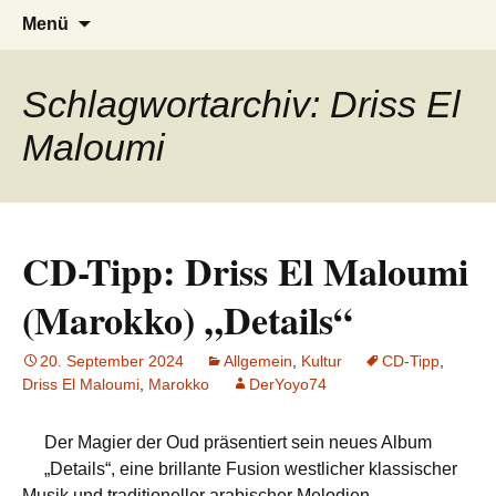
AFRICA live
Seit 1998: Aktuelles aus und mit Bezug
Zum
Suchen
Menü
Inhalt
nach:
zu Afrika
springen
Schlagwortarchiv: Driss El
Maloumi
CD-Tipp: Driss El Maloumi
(Marokko) „Details“
20. September 2024
Allgemein
,
Kultur
CD-Tipp
,
Driss El Maloumi
,
Marokko
DerYoyo74
Der Magier der Oud präsentiert sein neues Album
„Details“, eine brillante Fusion westlicher klassischer
Musik und traditioneller arabischer Melodien.