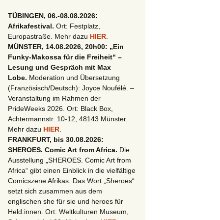
TÜBINGEN, 06.-08.08.2026:
Afrikafestival.
Ort: Festplatz,
Europastraße. Mehr dazu
HIER
.
MÜNSTER, 14.08.2026, 20h00: „Ein
Funky-Makossa für die Freiheit“ –
Lesung und Gespräch mit Max
Lobe.
Moderation und Übersetzung
(Französisch/Deutsch): Joyce Noufélé. –
Veranstaltung im Rahmen der
PrideWeeks 2026. Ort: Black Box,
Achtermannstr. 10-12, 48143 Münster.
Mehr dazu
HIER
.
FRANKFURT, bis 30.08.2026:
SHEROES. Comic Art from Africa.
Die
Ausstellung „SHEROES. Comic Art from
Africa“ gibt einen Einblick in die vielfältige
Comicszene Afrikas. Das Wort „Sheroes“
setzt sich zusammen aus dem
englischen she für sie und heroes für
egen heimlicher Filmaufnahmen von Frauen
Held:innen. Ort: Weltkulturen Museum,