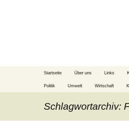
Seit 1998: Aktuelles aus un
Zum
Inhalt
springen
AFRICA live
Startseite
Über uns
Links
Politik
Umwelt
Wirtschaft
K
Schlagwortarchiv: