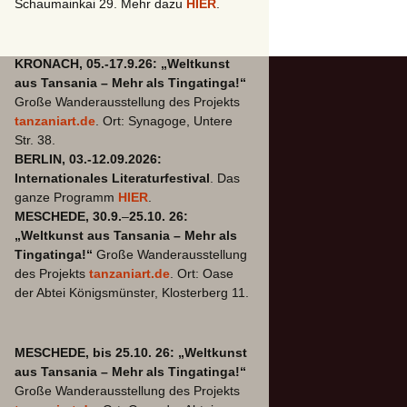
Schaumainkai 29. Mehr dazu
HIER
.
KRONACH, 05.-17.9.26: „Weltkunst
aus Tansania – Mehr als Tingatinga!“
Große Wanderausstellung des Projekts
tanzaniart.de
. Ort: Synagoge, Untere
Str. 38.
BERLIN, 03.-12.09.2026:
Internationales Literaturfestival
. Das
ganze Programm
HIER
.
MESCHEDE, 30.9.
–
25.10. 26:
„Weltkunst aus Tansania – Mehr als
Tingatinga!“
Große Wanderausstellung
des Projekts
tanzaniart.de
. Ort: Oase
der Abtei Königsmünster, Klosterberg 11.
MESCHEDE, bis 25.10. 26: „Weltkunst
aus Tansania – Mehr als Tingatinga!“
Große Wanderausstellung des Projekts