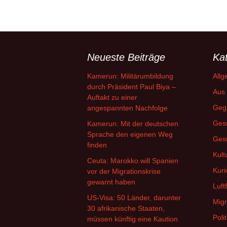
Neueste Beiträge
Ka
Kamerun: Militärumbildung
Allg
durch Präsident Paul Biya –
Aus 
Auftakt zu einer
Geg
angespannten Nachfolge
Gese
Kamerun: Mit der deutschen
Sprache den eigenen Weg
Ges
finden
Kult
Ceuta: Marokko will Spanien
Kuri
vor der Migrationskrise
gewarnt haben
Luft
US-Visa: 50 Länder, darunter
Migr
30 afrikanische Staaten,
Polit
müssen künftig eine Kaution