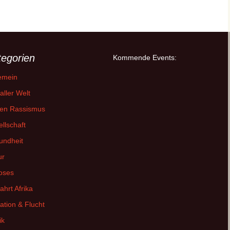
tegorien
Kommende Events:
emein
aller Welt
en Rassismus
llschaft
undheit
ur
oses
fahrt Afrika
ation & Flucht
ik