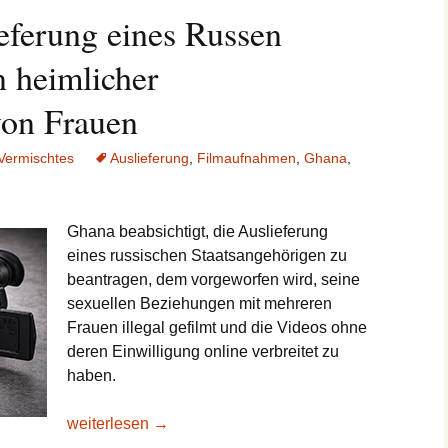
eferung eines Russen
 heimlicher
on Frauen
Vermischtes
Auslieferung
,
Filmaufnahmen
,
Ghana
,
Ghana beabsichtigt, die Auslieferung
eines russischen Staatsangehörigen zu
beantragen, dem vorgeworfen wird, seine
sexuellen Beziehungen mit mehreren
Frauen illegal gefilmt und die Videos ohne
deren Einwilligung online verbreitet zu
haben.
Ghana will Auslieferung eines Russen beantragen w
weiterlesen
→