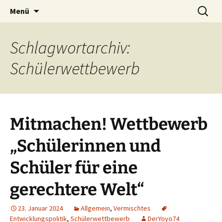
Seit 1998: Aktuelles aus und mit Bezug zu
Zum
Suchen
AFRICA live
Menü
Inhalt
nach:
Afrika
springen
Schlagwortarchiv:
Schülerwettbewerb
Mitmachen! Wettbewerb
„Schülerinnen und
Schüler für eine
gerechtere Welt“
23. Januar 2024
Allgemein
,
Vermischtes
Entwicklungspolitik
,
Schülerwettbewerb
DerYoyo74