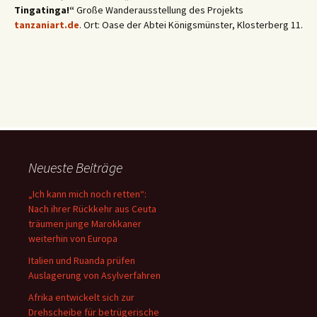
Tingatinga!“
Große Wanderausstellung des Projekts
tanzaniart.de
. Ort: Oase der Abtei Königsmünster, Klosterberg 11.
Neueste Beiträge
„Ich kann mich noch retten“:
Nach ihrer Rückkehr aus Ceuta
träumen junge Marokkaner
weiterhin von Europa
Italien und Ruanda prüfen
Auslagerung von Asylverfahren
Afrika entwickelt sich zur
Drehscheibe für betrügerische