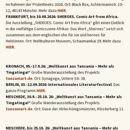
im Rahmen der PrideWeeks 2026. Ort: Black Box, Achtermannstr. 10-
12, 48143 Münster. Mehr dazu
HIER
.
FRANKFURT, bis 30.08.2026: SHEROES. Comic Art from Africa.
Die Ausstellung „SHEROES. Comic Art from Africa“ gibt einen Einblick
in die vielfältige Comicszene Afrikas. Das Wort „Sheroes“ setzt sich
zusammen aus dem englischen she für sie und heroes für
Held:innen. Ort: Weltkulturen Museum, Schaumainkai 29. Mehr dazu
HIER
.
KRONACH, 05.-17.9.26: „Weltkunst aus Tansania – Mehr als
Tingatinga!“
Große Wanderausstellung des Projekts
tanzaniart.de
. Ort: Synagoge, Untere Str. 38.
BERLIN, 03.-12.09.2026: Internationales Literaturfestival
. Das
ganze Programm
HIER
.
MESCHEDE, 30.9.
–
25.10. 26: „Weltkunst aus Tansania – Mehr als
Tingatinga!“
Große Wanderausstellung des Projekts
tanzaniart.de
. Ort: Oase der Abtei Königsmünster, Klosterberg 11.
MESCHEDE, bis 25.10. 26: „Weltkunst aus Tansania – Mehr als