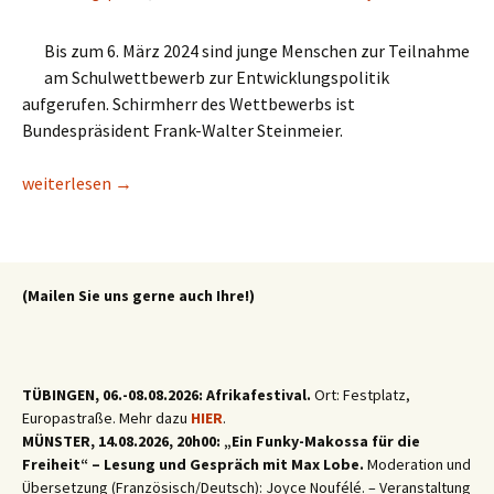
Bis zum 6. März 2024 sind junge Menschen zur Teilnahme
am Schulwettbewerb zur Entwicklungspolitik
aufgerufen. Schirmherr des Wettbewerbs ist
Bundespräsident Frank-Walter Steinmeier.
Mitmachen! Wettbewerb „Schülerinnen und Schüler für eine ge
weiterlesen
→
(Mailen Sie uns gerne auch Ihre!)
TÜBINGEN, 06.-08.08.2026: Afrikafestival.
Ort: Festplatz,
Europastraße. Mehr dazu
HIER
.
MÜNSTER, 14.08.2026, 20h00: „Ein Funky-Makossa für die
Freiheit“ – Lesung und Gespräch mit Max Lobe.
Moderation und
Übersetzung (Französisch/Deutsch): Joyce Noufélé. – Veranstaltung