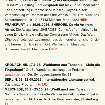
MÜNSTER, 14.08.2026, 20h00: „Ein Funky-Makossa für die
Freiheit“ – Lesung und Gespräch mit Max Lobe.
Moderation
und Übersetzung (Französisch/Deutsch): Joyce Noufélé. –
Veranstaltung im Rahmen der PrideWeeks 2026. Ort: Black Box,
Achtermannstr. 10-12, 48143 Münster. Mehr dazu
HIER
.
FRANKFURT, bis 30.08.2026: SHEROES. Comic Art from
Africa.
Die Ausstellung „SHEROES. Comic Art from Africa“ gibt
einen Einblick in die vielfältige Comicszene Afrikas. Das Wort
„Sheroes“ setzt sich zusammen aus dem englischen she für sie
und heroes für Held:innen. Ort: Weltkulturen Museum,
Schaumainkai 29. Mehr dazu
HIER
.
KRONACH, 05.-17.9.26: „Weltkunst aus Tansania – Mehr als
Tingatinga!“
Große Wanderausstellung des Projekts
tanzaniart.de
. Ort: Synagoge, Untere Str. 38.
BERLIN, 03.-12.09.2026: Internationales Literaturfestival
.
Das ganze Programm
HIER
.
MESCHEDE, 30.9.
–
25.10. 26: „Weltkunst aus Tansania –
Mehr als Tingatinga!“
Große Wanderausstellung des Projekts
tanzaniart.de
. Ort: Oase der Abtei Königsmünster, Klosterberg
11.