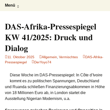
AFRICA live
Seit 1998: Aktuelles aus und mit Bezug
Zum
Suchen
Menü
Inhalt
nach:
zu Afrika
springen
DAS-Afrika-Pressespiegel
KW 41/2025: Druck und
Dialog
11. Oktober 2025
Allgemein
,
Vermischtes
DAS-Afrika-
Pressespiegel
DerYoyo74
Diese Woche im DAS-Pressespiegel: In Côte d’Ivoire
kommt es zu politischen Spannungen, Deutschland
und Ruanda schließen Finanzierungsabkommen in Höhe
von 18 Millionen Euro ab, in London startet die
Ausstellung Nigerian Modernism, u.a.