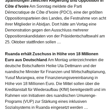
Spannungen zwischen Regierung und Opposition in
Côte d’Ivoire
Am Sonntag meldete die Parti
Démocratique de Côte d’Ivoire (PDCI), eine der größten
Oppositionsparteien des Landes, die Festnahme von acht
ihrer Mitglieder in Abidjan. Dort hätte am Vortag eine
Demonstration gegen den Ausschluss mehrerer
Oppositionskandidaten von der Präsidentschaftswahl am
25. Oktober stattfinden sollen …
Ruanda erhält Zuschuss in Höhe von 18 Millionen
Euro aus Deutschland
Am Montag unterzeichneten die
deutsche Botschafterin Heike Uta Dettmann und der
ruandische Minister für Finanzen und Wirtschaftsplanung,
Yusuf Murangwa, eine Finanzierungsvereinbarung in
Höhe von 18 Millionen Euro. Die Mittel sollen über die
Kreditanstalt für Wiederaufbau (KfW) bereitgestellt und im
Rahmen von Initiativen des ruandischen Umurenge-
Programs (VUP) zur Stärkung eines inklusiven
Sozialsystems in Ruanda eingesetzt werden …