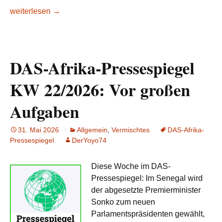
DAS-Afrika-Pressespiegel KW 23/2026: Weichenstellungen
weiterlesen
→
DAS-Afrika-Pressespiegel
KW 22/2026: Vor großen
Aufgaben
31. Mai 2026
Allgemein
,
Vermischtes
DAS-Afrika-
Pressespiegel
DerYoyo74
Diese Woche im DAS-
Pressespiegel: Im Senegal wird
der abgesetzte Premierminister
Sonko zum neuen
Parlamentspräsidenten gewählt,