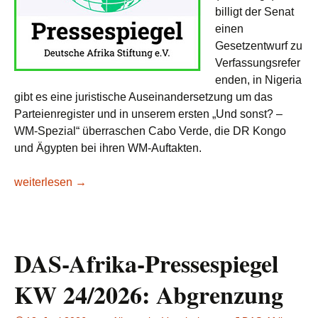
billigt der Senat
einen
Gesetzentwurf zu
Verfassungsrefer
enden, in Nigeria
gibt es eine juristische Auseinandersetzung um das
Parteienregister und in unserem ersten „Und sonst? –
WM-Spezial“ überraschen Cabo Verde, die DR Kongo
und Ägypten bei ihren WM-Auftakten.
DAS-Afrika-Pressespiegel KW 25/2026: Auf dem Prüfstand
weiterlesen
→
DAS-Afrika-Pressespiegel
KW 24/2026: Abgrenzung