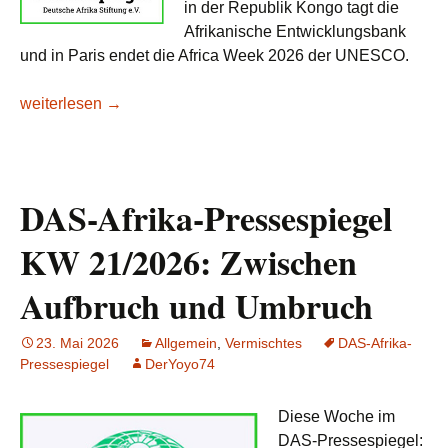
in der Republik Kongo tagt die
Afrikanische Entwicklungsbank
und in Paris endet die Africa Week 2026 der UNESCO.
DAS-Afrika-Pressespiegel KW 22/2026: Vor großen Aufgab
weiterlesen
→
DAS-Afrika-Pressespiegel
KW 21/2026: Zwischen
Aufbruch und Umbruch
23. Mai 2026
Allgemein
,
Vermischtes
DAS-Afrika-
Pressespiegel
DerYoyo74
Diese Woche im
DAS-Pressespiegel: