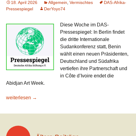
18. April 2026
Allgemein
,
Vermischtes
DAS-Afrika-
Pressespiegel
DerYoyo74
Diese Woche im DAS-
Pressespiegel: In Berlin findet
die dritte Internationale
Sudankonferenz statt, Benin
wählt einen neuen Präsidenten,
Deutschland und Südafrika
vertiefen ihre Partnerschaft und
in Côte d’Ivoire endet die
Abidjan Art Week.
DAS-Afrika-Pressespiegel KW 16/2026: Die Kunst der Verh
weiterlesen
→
Beitragsnavigation