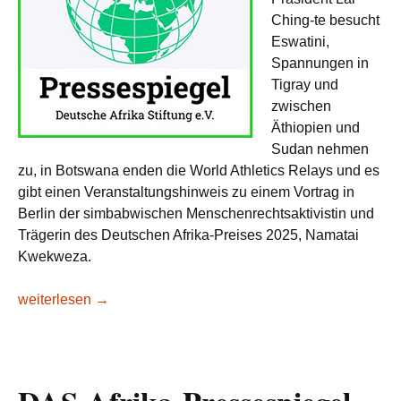
Ching-te besucht
Eswatini,
Spannungen in
Tigray und
zwischen
Äthiopien und
Sudan nehmen
zu, in Botswana enden die World Athletics Relays und es
gibt einen Veranstaltungshinweis zu einem Vortrag in
Berlin der simbabwischen Menschenrechtsaktivistin und
Trägerin des Deutschen Afrika-Preises 2025, Namatai
Kwekweza.
DAS-Afrika-Pressespiegel KW 19/2026: Zwischen Diplomati
weiterlesen
→