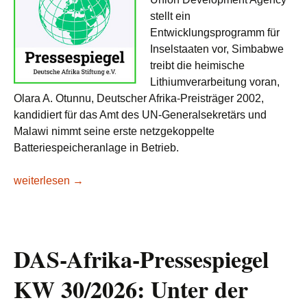
stellt ein
Entwicklungsprogramm für
Inselstaaten vor, Simbabwe
treibt die heimische
Lithiumverarbeitung voran,
Olara A. Otunnu, Deutscher Afrika-Preisträger 2002,
kandidiert für das Amt des UN-Generalsekretärs und
Malawi nimmt seine erste netzgekoppelte
Batteriespeicheranlage in Betrieb.
DAS-Afrika-Pressespiegel KW 31/2026: Grüne Pfade?
weiterlesen
→
DAS-Afrika-Pressespiegel
KW 30/2026: Unter der