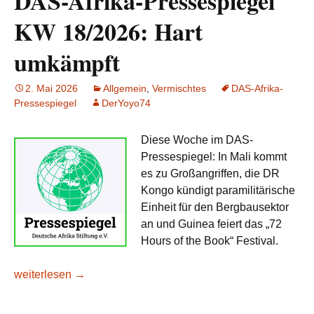
DAS-Afrika-Pressespiegel
KW 18/2026: Hart
umkämpft
2. Mai 2026
Allgemein
,
Vermischtes
DAS-Afrika-
Pressespiegel
DerYoyo74
Diese Woche im DAS-
Pressespiegel: In Mali kommt
es zu Großangriffen, die DR
Kongo kündigt paramilitärische
Einheit für den Bergbausektor
an und Guinea feiert das „72
Hours of the Book“ Festival.
DAS-Afrika-Pressespiegel KW 18/2026: Hart umkämpft
weiterlesen
→