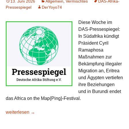
13. Juni 2026
Allgemein
,
Vermischtes
DAS-Afrika-
Pressespiegel
DerYoyo74
Diese Woche im
DAS-Pressespiegel:
In Südafrika kündigt
Präsident Cyril
Ramaphosa
Maßnahmen zur
Bekämpfung illegaler
Migration an, Eritrea
und Ägypten vertiefen
ihre Beziehungen
und in Burundi endet
das Africa on the Map{Ping}-Festival.
DAS-Afrika-Pressespiegel KW 24/2026: Abgrenzung
weiterlesen
→