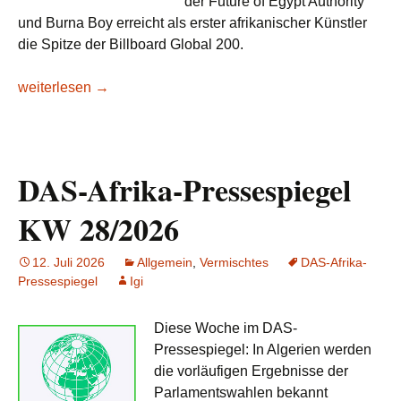
der Future of Egypt Authority
und Burna Boy erreicht als erster afrikanischer Künstler
die Spitze der Billboard Global 200.
DAS-Afrika-Pressespiegel KW 29/2026: Glänzende Aussich
weiterlesen
→
DAS-Afrika-Pressespiegel
KW 28/2026
12. Juli 2026
Allgemein
,
Vermischtes
DAS-Afrika-
Pressespiegel
Igi
Diese Woche im DAS-
Pressespiegel: In Algerien werden
die vorläufigen Ergebnisse der
Parlamentswahlen bekannt