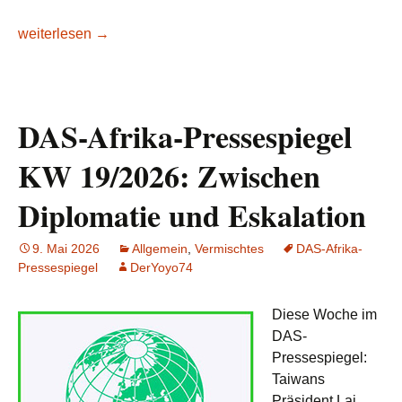
DAS-Afrika-Pressespiegel KW 20/2026: Kehrtwende?
weiterlesen
→
DAS-Afrika-Pressespiegel
KW 19/2026: Zwischen
Diplomatie und Eskalation
9. Mai 2026
Allgemein
,
Vermischtes
DAS-Afrika-
Pressespiegel
DerYoyo74
Diese Woche im
DAS-
Pressespiegel:
Taiwans
Präsident Lai