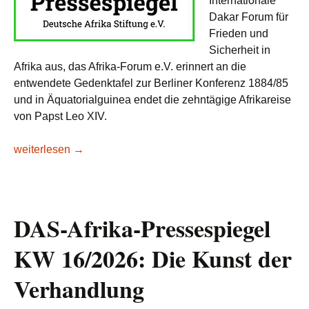
Internationale
Dakar Forum für
Frieden und
Sicherheit in
Afrika aus, das Afrika-Forum e.V. erinnert an die
entwendete Gedenktafel zur Berliner Konferenz 1884/85
und in Äquatorialguinea endet die zehntägige Afrikareise
von Papst Leo XIV.
DAS-Afrika-Pressespiegel KW 17/2026: Im Streben nach Ein
weiterlesen
→
DAS-Afrika-Pressespiegel
KW 16/2026: Die Kunst der
Verhandlung