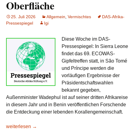
Oberfläche
25. Juli 2026
Allgemein
,
Vermischtes
DAS-Afrika-
Pressespiegel
Igi
Diese Woche im DAS-
Pressespiegel: In Sierra Leone
findet das 69. ECOWAS-
Gipfeltreffen statt, in São Tomé
und Príncipe werden die
vorläufigen Ergebnisse der
Präsidentschaftswahlen
bekannt gegeben,
Außenminister Wadephul ist auf seiner dritten Afrikareise
in diesem Jahr und in Benin veröffentlichen Forschende
die Entdeckung einer lebenden Korallengemeinschaft.
DAS-Afrika-Pressespiegel KW 30/2026: Unter der Oberfläch
weiterlesen
→