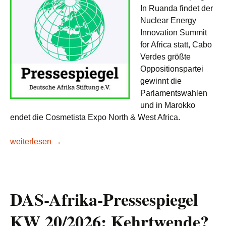
In Ruanda findet der
Nuclear Energy
Innovation Summit
for Africa statt, Cabo
Verdes größte
Oppositionspartei
gewinnt die
Parlamentswahlen
und in Marokko
endet die Cosmetista Expo North & West Africa.
DAS-Afrika-Pressespiegel KW 21/2026: Zwischen Aufbruch
weiterlesen
→
DAS-Afrika-Pressespiegel
KW 20/2026: Kehrtwende?