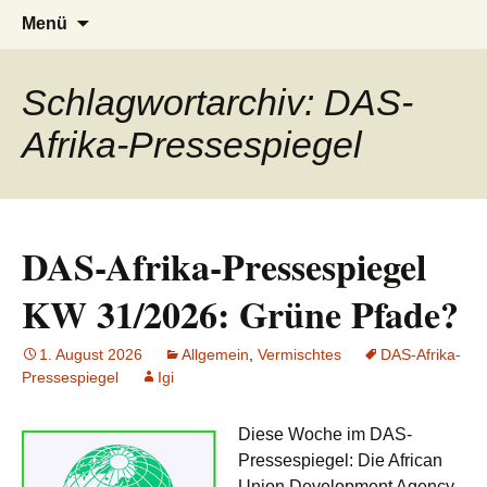
AFRICA live
Seit 1998: Aktuelles aus und mit Bezug
Zum
Suchen
Menü
Inhalt
nach:
zu Afrika
springen
Schlagwortarchiv: DAS-
Afrika-Pressespiegel
DAS-Afrika-Pressespiegel
KW 31/2026: Grüne Pfade?
1. August 2026
Allgemein
,
Vermischtes
DAS-Afrika-
Pressespiegel
Igi
Diese Woche im DAS-
Pressespiegel: Die African
Union Development Agency