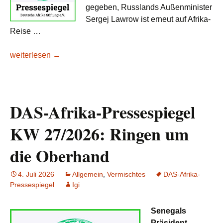
gegeben, Russlands Außenminister
Sergej Lawrow ist erneut auf Afrika-
Reise …
DAS-Afrika-Pressespiegel KW 28/2026
weiterlesen
→
DAS-Afrika-Pressespiegel
KW 27/2026: Ringen um
die Oberhand
4. Juli 2026
Allgemein
,
Vermischtes
DAS-Afrika-
Pressespiegel
Igi
Senegals
Präsident