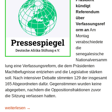
kündigt
Referendum
über
Verfassungsref
orm an
Am
Montag
verabschiedete
die
senegalesische
Nationalversamm
lung eine Verfassungsreform, die dem Präsidenten
Machtbefugnisse entziehen und die Legislative stärken
soll. Nach intensiver Debatte stimmten 129 der insgesamt
165 Abgeordneten dafür. Gegenstimmen wurden keine
abgegeben, nachdem die Oppositionsfraktionen zuvor
die Sitzung verlassen hatten.
DAS-Afrika-Pressespiegel KW 27/2026: Ringen um die Obe
weiterlesen
→