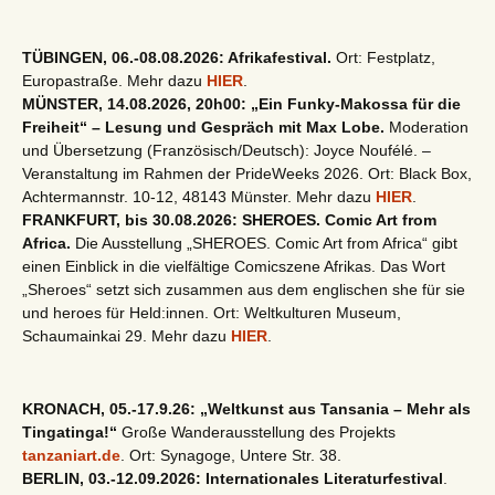
TÜBINGEN, 06.-08.08.2026: Afrikafestival.
Ort: Festplatz,
Europastraße. Mehr dazu
HIER
.
MÜNSTER, 14.08.2026, 20h00: „Ein Funky-Makossa für die
Freiheit“ – Lesung und Gespräch mit Max Lobe.
Moderation
und Übersetzung (Französisch/Deutsch): Joyce Noufélé. –
Veranstaltung im Rahmen der PrideWeeks 2026. Ort: Black Box,
Achtermannstr. 10-12, 48143 Münster. Mehr dazu
HIER
.
FRANKFURT, bis 30.08.2026: SHEROES. Comic Art from
Africa.
Die Ausstellung „SHEROES. Comic Art from Africa“ gibt
einen Einblick in die vielfältige Comicszene Afrikas. Das Wort
„Sheroes“ setzt sich zusammen aus dem englischen she für sie
und heroes für Held:innen. Ort: Weltkulturen Museum,
Schaumainkai 29. Mehr dazu
HIER
.
KRONACH, 05.-17.9.26: „Weltkunst aus Tansania – Mehr als
Tingatinga!“
Große Wanderausstellung des Projekts
tanzaniart.de
. Ort: Synagoge, Untere Str. 38.
BERLIN, 03.-12.09.2026: Internationales Literaturfestival
.