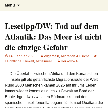
AFRICA live
Seit 1998: Aktuelles aus und mit Bezug
Zum
Suchen
Menü
Inhalt
nach:
zu Afrika
springen
Lesetipp/DW: Tod auf dem
Atlantik: Das Meer ist nicht
die einzige Gefahr
14. Februar 2026
Allgemein
,
Migration & Flucht
Flüchtlinge
,
Gewalt
,
Mittelmeer
DerYoyo74
Die Überfahrt zwischen Afrika und den Kanarischen
Inseln gilt als gefährlichste Migrationsroute der Welt.
Rund 2000 Menschen kamen 2025 auf ihr ums Leben.
Immer wieder kommt es auch zu Gewalt an Bord der
Boote. Irgendwo zwischen Südmarokko und der
spanischen Insel Teneriffa begann für Ismael Ouattara die