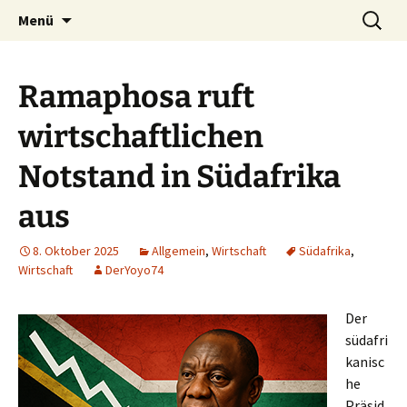
Seit 1998: Aktuelles aus und mit Bezug zu
Zum
Suchen
AFRICA live
Menü
Inhalt
nach:
Afrika
springen
Ramaphosa ruft
wirtschaftlichen
Notstand in Südafrika
aus
8. Oktober 2025
Allgemein
,
Wirtschaft
Südafrika
,
Wirtschaft
DerYoyo74
Der
südafri
kanisc
he
Präsid