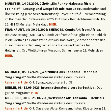
MÜNSTER, 14.08.2026, 20h00: „Ein Funky-Makossa für die
Freiheit“ – Lesung und Gespräch mit Max Lobe.
Moderation und
Übersetzung (Französisch/Deutsch): Joyce Noufélé. – Veranstaltung
im Rahmen der PrideWeeks 2026. Ort: Black Box, Achtermannstr. 10-
12, 48143 Münster. Mehr dazu
HIER
.
FRANKFURT, bis 30.08.2026: SHEROES. Comic Art from Africa.
Die Ausstellung „SHEROES. Comic Art from Africa“ gibt einen Einblick
in die vielfältige Comicszene Afrikas. Das Wort „Sheroes“ setzt sich
zusammen aus dem englischen she für sie und heroes für
Held:innen. Ort: Weltkulturen Museum, Schaumainkai 29. Mehr dazu
HIER
.
KRONACH, 05.-17.9.26: „Weltkunst aus Tansania – Mehr als
Tingatinga!“
Große Wanderausstellung des Projekts
tanzaniart.de
. Ort: Synagoge, Untere Str. 38.
BERLIN, 03.-12.09.2026: Internationales Literaturfestival
. Das
ganze Programm
HIER
.
MESCHEDE, 30.9.
–
25.10. 26: „Weltkunst aus Tansania – Mehr als
Tingatinga!“
Große Wanderausstellung des Projekts
tanzaniart.de
. Ort: Oase der Abtei Königsmünster, Klosterberg 11.