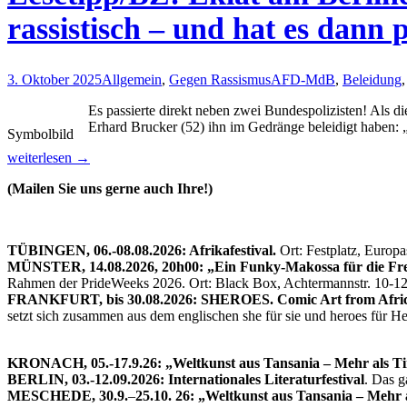
rassistisch – und hat es dann pl
3. Oktober 2025
Allgemein
,
Gegen Rassismus
AFD-MdB
,
Beleidung
Es passierte direkt neben zwei Bundespolizisten! Als 
Erhard Brucker (52) ihn im Gedränge beleidigt haben
Symbolbild
Lesetipp/BZ:
weiterlesen
→
Eklat
(Mailen Sie uns gerne auch Ihre!)
am
Berliner
Hauptbahnhof
–
TÜBINGEN, 06.-08.08.2026: Afrikafestival.
Ort: Festplatz, Europ
AfD-
MÜNSTER, 14.08.2026, 20h00: „Ein Funky-Makossa für die Fre
Politiker
Rahmen der PrideWeeks 2026. Ort: Black Box, Achtermannstr. 10-1
beleidigt
FRANKFURT, bis 30.08.2026: SHEROES. Comic Art from Afric
Afrikaner
setzt sich zusammen aus dem englischen she für sie und heroes für 
rassistisch
–
und
KRONACH, 05.-17.9.26: „Weltkunst aus Tansania – Mehr als T
hat
BERLIN, 03.-12.09.2026: Internationales Literaturfestival
. Das 
es
MESCHEDE, 30.9.
–
25.10. 26: „Weltkunst aus Tansania – Mehr 
dann