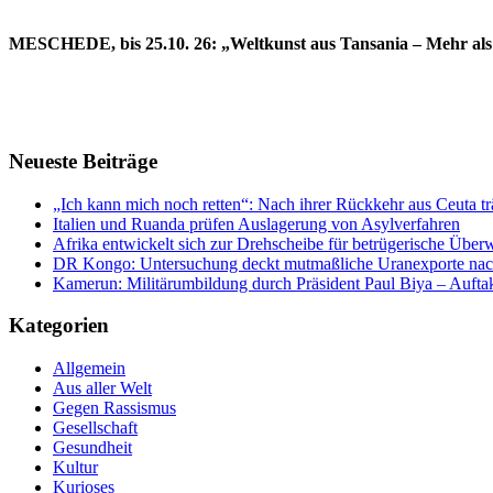
plötzlich
eilig
MESCHEDE, bis 25.10. 26: „Weltkunst aus Tansania – Mehr als
Neueste Beiträge
„Ich kann mich noch retten“: Nach ihrer Rückkehr aus Ceuta 
Italien und Ruanda prüfen Auslagerung von Asylverfahren
Afrika entwickelt sich zur Drehscheibe für betrügerische Übe
DR Kongo: Untersuchung deckt mutmaßliche Uranexporte nach
Kamerun: Militärumbildung durch Präsident Paul Biya – Aufta
Kategorien
Allgemein
Aus aller Welt
Gegen Rassismus
Gesellschaft
Gesundheit
Kultur
Kurioses