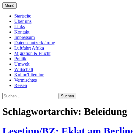
Zum
Menü
Inhalt
Seit 1998: Aktuelles aus und mit Bezug zu 
AFRICA live
springen
Startseite
Über uns
Links
Kontakt
Impressum
Datenschutzerklärung
Luftfahrt Afrika
Migration & Flucht
Politik
Umwelt
Wirtschaft
Kultur/Literatur
Vermischtes
Reisen
Suchen
nach:
Schlagwortarchiv: Beleidung
Lesetipp/BZ: Eklat am Berline