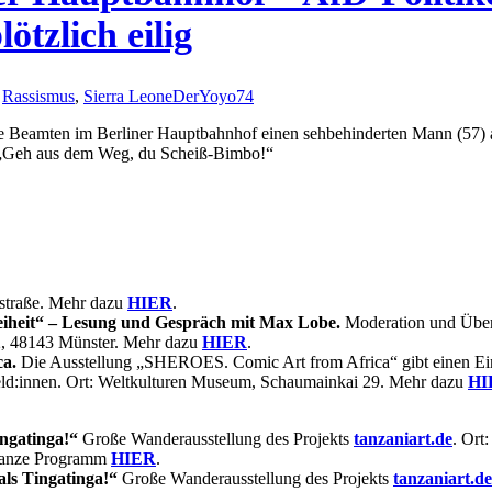
ötzlich eilig
,
Rassismus
,
Sierra Leone
DerYoyo74
die Beamten im Berliner Hauptbahnhof einen sehbehinderten Mann (57) 
: „Geh aus dem Weg, du Scheiß-Bimbo!“
astraße. Mehr dazu
HIER
.
iheit“ – Lesung und Gespräch mit Max Lobe.
Moderation und Übers
2, 48143 Münster. Mehr dazu
HIER
.
a.
Die Ausstellung „SHEROES. Comic Art from Africa“ gibt einen Einb
Held:innen. Ort: Weltkulturen Museum, Schaumainkai 29. Mehr dazu
HI
ingatinga!“
Große Wanderausstellung des Projekts
tanzaniart.de
. Ort
ganze Programm
HIER
.
als Tingatinga!“
Große Wanderausstellung des Projekts
tanzaniart.de