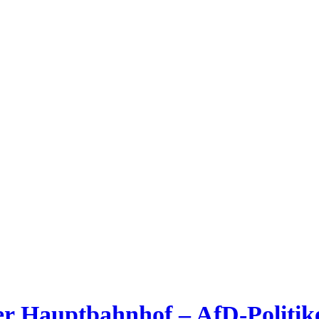
Afrika
r Hauptbahnhof – AfD-Politike