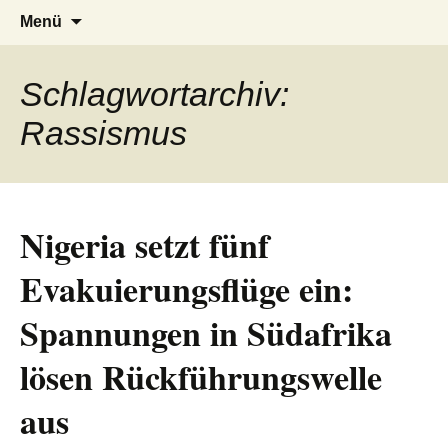
AFRICA live
Seit 1998: Aktuelles aus und mit Bezug
Zum
Suchen
Menü
Inhalt
nach:
zu Afrika
springen
Schlagwortarchiv:
Rassismus
Nigeria setzt fünf
Evakuierungsflüge ein:
Spannungen in Südafrika
lösen Rückführungswelle
aus