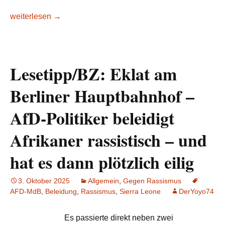
Lesetipp/tagesschau.de: Rassismus in der Pflege: „Man lernt, 
weiterlesen
→
Lesetipp/BZ: Eklat am
Berliner Hauptbahnhof –
AfD-Politiker beleidigt
Afrikaner rassistisch – und
hat es dann plötzlich eilig
3. Oktober 2025
Allgemein
,
Gegen Rassismus
AFD-MdB
,
Beleidung
,
Rassismus
,
Sierra Leone
DerYoyo74
Es passierte direkt neben zwei