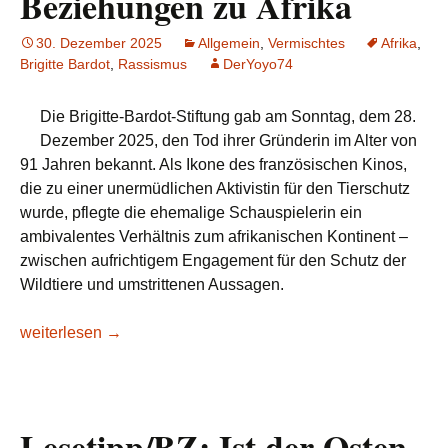
Beziehungen zu Afrika
30. Dezember 2025
Allgemein
,
Vermischtes
Afrika
,
Brigitte Bardot
,
Rassismus
DerYoyo74
Die Brigitte-Bardot-Stiftung gab am Sonntag, dem 28.
Dezember 2025, den Tod ihrer Gründerin im Alter von
91 Jahren bekannt. Als Ikone des französischen Kinos,
die zu einer unermüdlichen Aktivistin für den Tierschutz
wurde, pflegte die ehemalige Schauspielerin ein
ambivalentes Verhältnis zum afrikanischen Kontinent –
zwischen aufrichtigem Engagement für den Schutz der
Wildtiere und umstrittenen Aussagen.
Brigitte Bardot: Rückblick auf ihre widersprüchlichen Bezieh
weiterlesen
→
Lesetipp/BZ: Ist der Osten