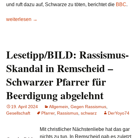
und ruft dazu auf, Schwarze zu töten, berichtet die
BBC
.
Südafrikanischer Abgeordneter wegen rassistischer Äußeru
weiterlesen
→
Lesetipp/BILD: Rassismus-
Skandal in Remscheid –
Schwarzer Pfarrer für
Beerdigung abgelehnt
19. April 2024
Allgemein
,
Gegen Rassismus
,
Gesellschaft
Pfarrer
,
Rassismus
,
schwarz
DerYoyo74
Mit christlicher Nächstenliebe hat das gar
nichts zu tun. In Remscheid gab es zuletzt