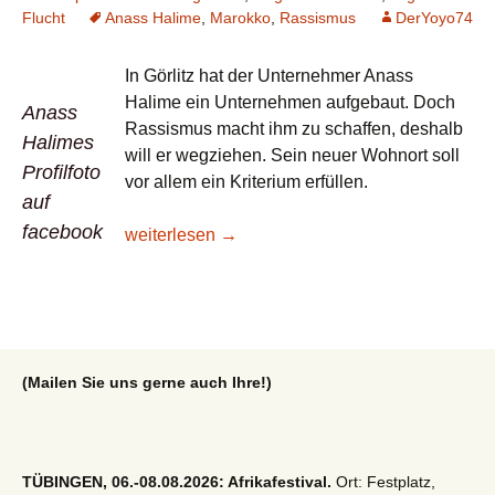
Flucht
Anass Halime
,
Marokko
,
Rassismus
DerYoyo74
In Görlitz hat der Unternehmer Anass
Halime ein Unternehmen aufgebaut. Doch
Anass
Rassismus macht ihm zu schaffen, deshalb
Halimes
will er wegziehen. Sein neuer Wohnort soll
Profilfoto
vor allem ein Kriterium erfüllen.
auf
facebook
Lesetipp/Focus: Marokkanischer Firmenboss wil
weiterlesen
→
(Mailen Sie uns gerne auch Ihre!)
TÜBINGEN, 06.-08.08.2026: Afrikafestival.
Ort: Festplatz,