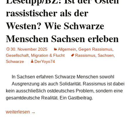
rassistischer als der
Westen? Wie Schwarze
Menschen Sachsen erleben
30. November 2025
Allgemein
,
Gegen Rassismus
,
Gesellschaft
,
Migration & Flucht
Rassismus
,
Sachsen
,
Schwarze
DerYoyo74
In Sachsen erfahren Schwarze Menschen sowohl
Ausgrenzung als auch Solidarität. Rassismus ist dabei
kein ausschließlich ostdeutsches Problem, sondern eine
gesamtdeutsche Realität. Ein Gastbeitrag.
Lesetipp/BZ: Ist der Osten rassistischer als der Westen? 
weiterlesen
→