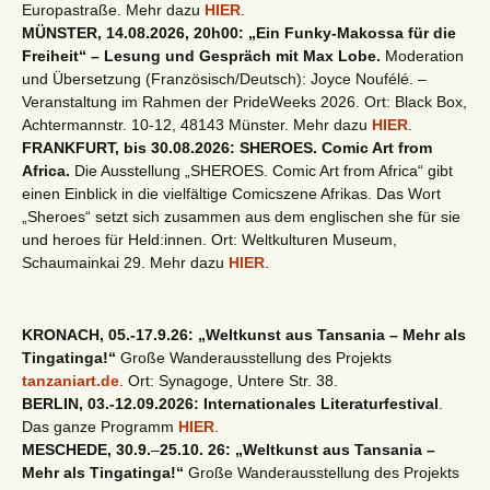
Europastraße. Mehr dazu
HIER
.
MÜNSTER, 14.08.2026, 20h00: „Ein Funky-Makossa für die
Freiheit“ – Lesung und Gespräch mit Max Lobe.
Moderation
und Übersetzung (Französisch/Deutsch): Joyce Noufélé. –
Veranstaltung im Rahmen der PrideWeeks 2026. Ort: Black Box,
Achtermannstr. 10-12, 48143 Münster. Mehr dazu
HIER
.
FRANKFURT, bis 30.08.2026: SHEROES. Comic Art from
Africa.
Die Ausstellung „SHEROES. Comic Art from Africa“ gibt
einen Einblick in die vielfältige Comicszene Afrikas. Das Wort
„Sheroes“ setzt sich zusammen aus dem englischen she für sie
und heroes für Held:innen. Ort: Weltkulturen Museum,
Schaumainkai 29. Mehr dazu
HIER
.
KRONACH, 05.-17.9.26: „Weltkunst aus Tansania – Mehr als
Tingatinga!“
Große Wanderausstellung des Projekts
tanzaniart.de
. Ort: Synagoge, Untere Str. 38.
BERLIN, 03.-12.09.2026: Internationales Literaturfestival
.
Das ganze Programm
HIER
.
MESCHEDE, 30.9.
–
25.10. 26: „Weltkunst aus Tansania –
Mehr als Tingatinga!“
Große Wanderausstellung des Projekts