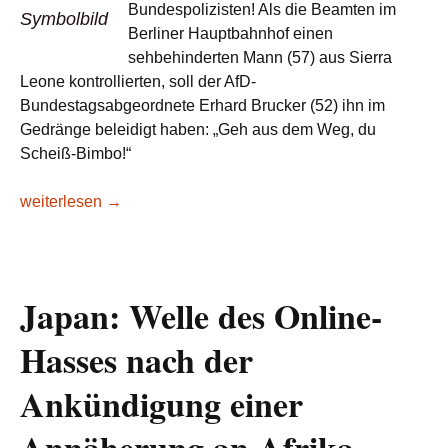
Bundespolizisten! Als die Beamten im
Symbolbild
Berliner Hauptbahnhof einen
sehbehinderten Mann (57) aus Sierra
Leone kontrollierten, soll der AfD-
Bundestagsabgeordnete Erhard Brucker (52) ihn im
Gedränge beleidigt haben: „Geh aus dem Weg, du
Scheiß-Bimbo!“
Lesetipp/BZ: Eklat am Berliner Hauptbahnhof – AfD-Politiker b
weiterlesen
→
Japan: Welle des Online-
Hasses nach der
Ankündigung einer