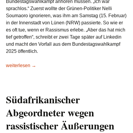
Bundestagswahlkampf anhören müssen. „Ich war
sprachlos.“ Zuerst wollte der Grünen-Politiker Nelli
Soumaoro ignorieren, was ihm am Samstag (15. Februar)
in der Innenstadt von Lünen (NRW) passierte. So wie er
es oft tue, wenn er Rassismus erlebe. „Aber das hat mich
tief getroffen“, schreibt er zwei Tage später auf Linkedin
und macht den Vorfall aus dem Bundestagswahlkampf
2025 öffentlich.
Lesetipp/FR: „Du wirst abgeschoben“: Bedrückende Szene s
weiterlesen
→
Südafrikanischer
Abgeordneter wegen
rassistischer Äußerungen