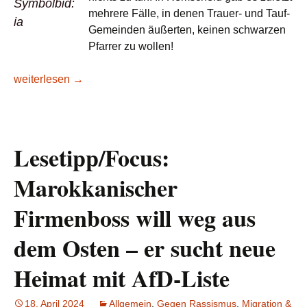
Symbolbid:
mehrere Fälle, in denen Trauer- und Tauf-
ia
Gemeinden äußerten, keinen schwarzen
Pfarrer zu wollen!
Lesetipp/BILD: Rassismus-Skandal in Remscheid – Schwarze
weiterlesen
→
Lesetipp/Focus:
Marokkanischer
Firmenboss will weg aus
dem Osten – er sucht neue
Heimat mit AfD-Liste
18. April 2024
Allgemein
,
Gegen Rassismus
,
Migration &