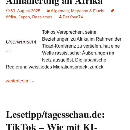
Annäherung an Afrika
30. August 2025
Allgemein
,
Migration & Flucht
Afrika
,
Japan
,
Rassismus
DerYoyo74
Tokios Versprechen, seine
Beziehungen zu Afrika im Rahmen der
Unerwünscht
Ticad-Konferenz zu vertiefen, hat eine
…
Welle rassistischer Äußerungen im
Netz ausgelöst. Die japanische
Regierung weist jedes Migrationsprojekt zurück.
Japan: Welle des Online-Hasses nach der Ankündigung eine
weiterlesen
→
Lesetipp/tagesschau.de:
TikTok – Wie mit KI-