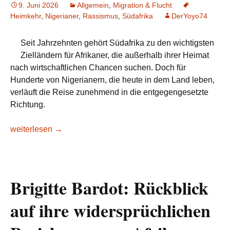
9. Juni 2026
Allgemein
,
Migration & Flucht
Heimkehr
,
Nigerianer
,
Rassismus
,
Südafrika
DerYoyo74
Seit Jahrzehnten gehört Südafrika zu den wichtigsten
Zielländern für Afrikaner, die außerhalb ihrer Heimat
nach wirtschaftlichen Chancen suchen. Doch für
Hunderte von Nigerianern, die heute in dem Land leben,
verläuft die Reise zunehmend in die entgegengesetzte
Richtung.
Nigeria setzt fünf Evakuierungsflüge ein: Spannungen in Sü
weiterlesen
→
Brigitte Bardot: Rückblick
auf ihre widersprüchlichen