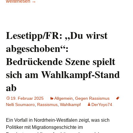
Lesetipp/tagesschau.de: TikTok – Wie mit KI-Videos Rassism
weiterlesen
→
Lesetipp/FR: „Du wirst
abgeschoben“:
Bedrückende Szene spielt
sich am Wahlkampf-Stand
ab
19. Februar 2025
Allgemein
,
Gegen Rassismus
Nelli Soumaoro
,
Rassismus
,
Wahlkampf
DerYoyo74
Ein Vorfall in Nordrhein-Westfalen zeigt, was sich
Politiker mit Migrationsgeschichte im