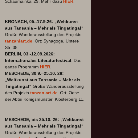
Schaumainkai 29. Mehr dazu
HIER
.
KRONACH, 05.-17.9.26: „Weltkunst
aus Tansania – Mehr als Tingatinga!“
Große Wanderausstellung des Projekts
tanzaniart.de
. Ort: Synagoge, Untere
Str. 38.
BERLIN, 03.-12.09.2026:
Internationales Literaturfestival
. Das
ganze Programm
HIER
.
MESCHEDE, 30.9.
–
25.10. 26:
„Weltkunst aus Tansania – Mehr als
Tingatinga!“
Große Wanderausstellung
des Projekts
tanzaniart.de
. Ort: Oase
der Abtei Königsmünster, Klosterberg 11.
MESCHEDE, bis 25.10. 26: „Weltkunst
aus Tansania – Mehr als Tingatinga!“
Große Wanderausstellung des Projekts