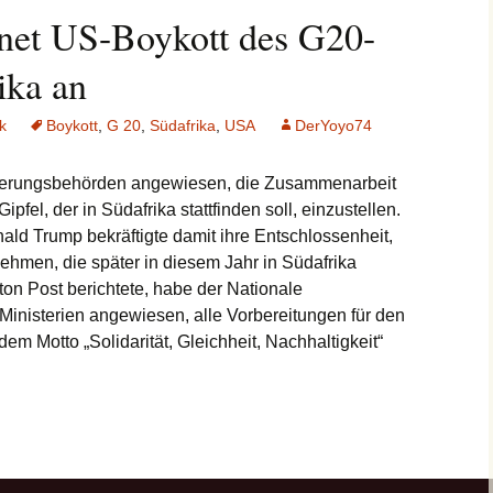
net US-Boykott des G20-
ika an
ik
Boykott
,
G 20
,
Südafrika
,
USA
DerYoyo74
erungsbehörden angewiesen, die Zusammenarbeit
fel, der in Südafrika stattfinden soll, einzustellen.
ld Trump bekräftigte damit ihre Entschlossenheit,
nehmen, die später in diesem Jahr in Südafrika
ton Post berichtete, habe der Nationale
inisterien angewiesen, alle Vorbereitungen für den
dem Motto „Solidarität, Gleichheit, Nachhaltigkeit“
es G20-Gipfels in Südafrika an