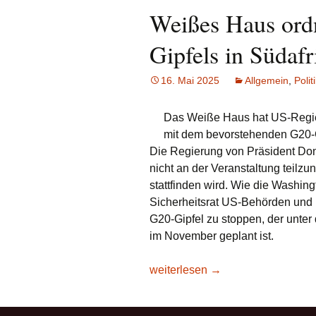
Weißes Haus ord
Gipfels in Südafr
16. Mai 2025
Allgemein
,
Polit
Das Weiße Haus hat US-Regi
mit dem bevorstehenden G20-Gip
Die Regierung von Präsident Dona
nicht an der Veranstaltung teilzu
stattfinden wird. Wie die Washing
Sicherheitsrat US-Behörden und M
G20-Gipfel zu stoppen, der unter 
im November geplant ist.
Weißes Haus ordnet US-Boykott d
weiterlesen
→