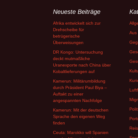
Neueste Beiträge
Ka
Afrika entwickelt sich zur
Allg
Drehscheibe für
Aus 
betrügerische
Geg
Überweisungen
Gese
DR Kongo: Untersuchung
deckt mutmaßliche
Ges
Uranexporte nach China über
Kult
Kobaltlieferungen auf
Kuri
Kamerun: Militärumbildung
durch Präsident Paul Biya –
Luft
Auftakt zu einer
Migr
angespannten Nachfolge
Polit
Kamerun: Mit der deutschen
Sprache den eigenen Weg
Port
finden
Rei
Ceuta: Marokko will Spanien
Spor