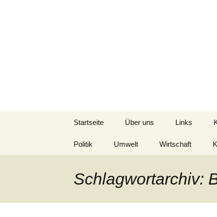
Seit 1998: Aktuelles aus un
Zum
Inhalt
springen
AFRICA live
Startseite
Über uns
Links
Politik
Umwelt
Wirtschaft
K
Schlagwortarchiv: 