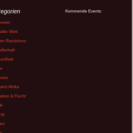
tegorien
Kommende Events:
emein
aller Welt
en Rassismus
llschaft
undheit
ur
oses
fahrt Afrika
ation & Flucht
ik
rät
sen
t