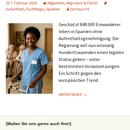
7. Februar 2026
Allgemein
,
Migration & Flucht
Aufenthalt
,
Füchtlinge
,
Spanien
DerYoyo74
Geschätzt 840.000 Einwanderer
leben in Spanien ohne
Aufenthaltsgenehmigung. Die
Regierung will nun einmalig
Hunderttausenden einen legalen
Status geben – unter
bestimmten Voraussetzungen.
Ein Schritt gegen den
europäischen Trend.
Lesetipp/tagesschau: So geht’s auch
weiterlesen
→
(Mailen Sie uns gerne auch Ihre!)