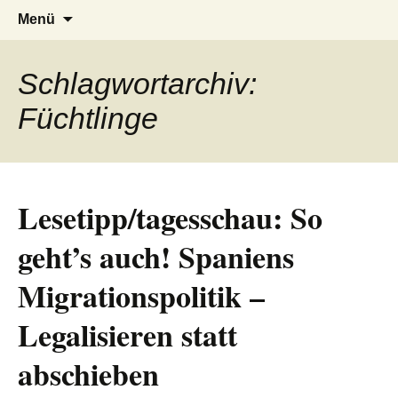
AFRICA live
Seit 1998: Aktuelles aus und mit Bezug
Zum
Suchen
Menü
Inhalt
nach:
zu Afrika
springen
Schlagwortarchiv:
Füchtlinge
Lesetipp/tagesschau: So
geht’s auch! Spaniens
Migrationspolitik –
Legalisieren statt
abschieben