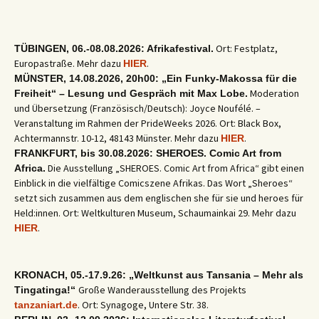
Ort: Festplatz,
TÜBINGEN, 06.-08.08.2026: Afrikafestival.
Europastraße. Mehr dazu
.
HIER
MÜNSTER, 14.08.2026, 20h00: „Ein Funky-Makossa für die
Moderation
Freiheit“ – Lesung und Gespräch mit Max Lobe.
und Übersetzung (Französisch/Deutsch): Joyce Noufélé. –
Veranstaltung im Rahmen der PrideWeeks 2026. Ort: Black Box,
Achtermannstr. 10-12, 48143 Münster. Mehr dazu
.
HIER
FRANKFURT, bis 30.08.2026: SHEROES. Comic Art from
Die Ausstellung „SHEROES. Comic Art from Africa“ gibt einen
Africa.
Einblick in die vielfältige Comicszene Afrikas. Das Wort „Sheroes“
setzt sich zusammen aus dem englischen she für sie und heroes für
Held:innen. Ort: Weltkulturen Museum, Schaumainkai 29. Mehr dazu
.
HIER
KRONACH, 05.-17.9.26: „Weltkunst aus Tansania – Mehr als
Große Wanderausstellung des Projekts
Tingatinga!“
. Ort: Synagoge, Untere Str. 38.
tanzaniart.de