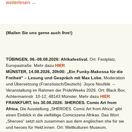
Lesetipp/taz: Hitlers afrikanische Freunde
weiterlesen
→
(Mailen Sie uns gerne auch Ihre!)
TÜBINGEN, 06.-08.08.2026: Afrikafestival.
Ort: Festplatz,
Europastraße. Mehr dazu
HIER
.
MÜNSTER, 14.08.2026, 20h00: „Ein Funky-Makossa für die
Freiheit“ – Lesung und Gespräch mit Max Lobe.
Moderation
und Übersetzung (Französisch/Deutsch): Joyce Noufélé. –
Veranstaltung im Rahmen der PrideWeeks 2026. Ort: Black Box,
Achtermannstr. 10-12, 48143 Münster. Mehr dazu
HIER
.
FRANKFURT, bis 30.08.2026: SHEROES. Comic Art from
Africa.
Die Ausstellung „SHEROES. Comic Art from Africa“ gibt
einen Einblick in die vielfältige Comicszene Afrikas. Das Wort
„Sheroes“ setzt sich zusammen aus dem englischen she für sie
und heroes für Held:innen. Ort: Weltkulturen Museum,