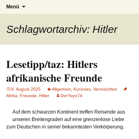
AFRICA live
Seit 1998: Aktuelles aus und mit Bezug
Zum
Suchen
Menü
Inhalt
nach:
zu Afrika
springen
Schlagwortarchiv: Hitler
Lesetipp/taz: Hitlers
afrikanische Freunde
8. August 2025
Allgemein
,
Kurioses
,
Vermischtes
Afrika
,
Freunde
,
Hitler
DerYoyo74
Auf dem schwarzen Kontinent treffen Reisende aus
unseren Breitengraden auf eine grenzenlose Liebe
zum Deutschen in seiner bekanntesten Verkörperung.