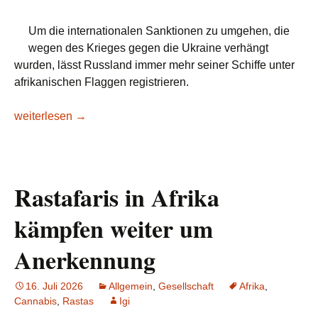
Um die internationalen Sanktionen zu umgehen, die
wegen des Krieges gegen die Ukraine verhängt
wurden, lässt Russland immer mehr seiner Schiffe unter
afrikanischen Flaggen registrieren.
Russland führt unter Schutz Afrikas stillschweigend ein heim
weiterlesen
→
Rastafaris in Afrika
kämpfen weiter um
Anerkennung
16. Juli 2026
Allgemein
,
Gesellschaft
Afrika
,
Cannabis
,
Rastas
Igi