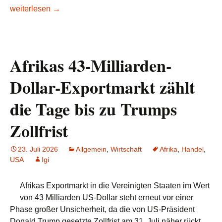
UNO: Nun zwei afrikanische Kandidaten für die Nachfolge v
weiterlesen
→
Afrikas 43-Milliarden-
Dollar-Exportmarkt zählt
die Tage bis zu Trumps
Zollfrist
23. Juli 2026
Allgemein
,
Wirtschaft
Afrika
,
Handel
,
USA
Igi
Afrikas Exportmarkt in die Vereinigten Staaten im Wert
von 43 Milliarden US-Dollar steht erneut vor einer
Phase großer Unsicherheit, da die von US-Präsident
Donald Trump gesetzte Zollfrist am 31. Juli näher rückt.