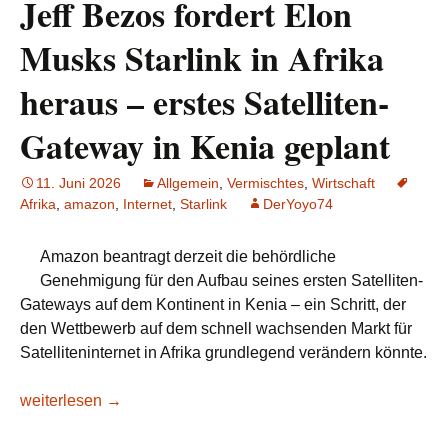
Jeff Bezos fordert Elon
Musks Starlink in Afrika
heraus – erstes Satelliten-
Gateway in Kenia geplant
11. Juni 2026
Allgemein
,
Vermischtes
,
Wirtschaft
Afrika
,
amazon
,
Internet
,
Starlink
DerYoyo74
Amazon beantragt derzeit die behördliche
Genehmigung für den Aufbau seines ersten Satelliten-
Gateways auf dem Kontinent in Kenia – ein Schritt, der
den Wettbewerb auf dem schnell wachsenden Markt für
Satelliteninternet in Afrika grundlegend verändern könnte.
Jeff Bezos fordert Elon Musks Starlink in Afrika heraus – ers
weiterlesen
→