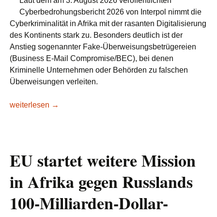
Laut dem am 3. August 2026 veröffentlichten
Cyberbedrohungsbericht 2026 von Interpol nimmt die
Cyberkriminalität in Afrika mit der rasanten Digitalisierung
des Kontinents stark zu. Besonders deutlich ist der
Anstieg sogenannter Fake-Überweisungsbetrügereien
(Business E-Mail Compromise/BEC), bei denen
Kriminelle Unternehmen oder Behörden zu falschen
Überweisungen verleiten.
Afrika entwickelt sich zur Drehscheibe für betrügerische Ü
weiterlesen
→
EU startet weitere Mission
in Afrika gegen Russlands
100-Milliarden-Dollar-