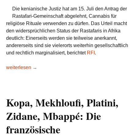
Die kenianische Justiz hat am 15. Juli den Antrag der
Rastafari-Gemeinschaft abgelehnt, Cannabis für
religiöse Rituale verwenden zu dürfen. Das Urteil macht
den widersprüchlichen Status der Rastafaris in Afrika
deutlich: Einerseits werden sie teilweise anerkannt,
andererseits sind sie vielerorts weiterhin gesellschaftlich
und rechtlich marginalisiert, berichtet
RFI
.
Rastafaris in Afrika kämpfen weiter um Anerkennung
weiterlesen
→
Kopa, Mekhloufi, Platini,
Zidane, Mbappé: Die
französische