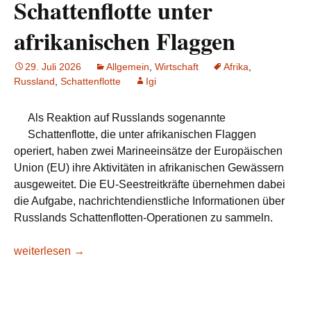
Schattenflotte unter
afrikanischen Flaggen
29. Juli 2026
Allgemein
,
Wirtschaft
Afrika
,
Russland
,
Schattenflotte
Igi
Als Reaktion auf Russlands sogenannte
Schattenflotte, die unter afrikanischen Flaggen
operiert, haben zwei Marineeinsätze der Europäischen
Union (EU) ihre Aktivitäten in afrikanischen Gewässern
ausgeweitet. Die EU-Seestreitkräfte übernehmen dabei
die Aufgabe, nachrichtendienstliche Informationen über
Russlands Schattenflotten-Operationen zu sammeln.
EU startet weitere Mission in Afrika gegen Russlands 100-Mil
weiterlesen
→