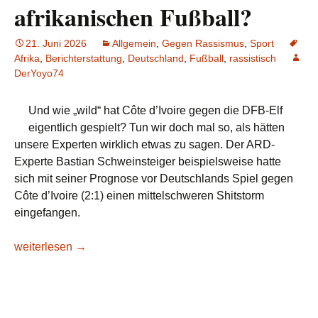
afrikanischen Fußball?
21. Juni 2026
Allgemein
,
Gegen Rassismus
,
Sport
Afrika
,
Berichterstattung
,
Deutschland
,
Fußball
,
rassistisch
DerYoyo74
Und wie „wild“ hat Côte d’Ivoire gegen die DFB-Elf
eigentlich gespielt? Tun wir doch mal so, als hätten
unsere Experten wirklich etwas zu sagen. Der ARD-
Experte Bastian Schweinsteiger beispielsweise hatte
sich mit seiner Prognose vor Deutschlands Spiel gegen
Côte d’Ivoire (2:1) einen mittelschweren Shitstorm
eingefangen.
Lesetipp/taz: Côte d’Ivoire: Das Schweinsteiger-Theorem –
weiterlesen
→