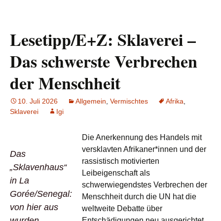
Lesetipp/E+Z: Sklaverei –
Das schwerste Verbrechen
der Menschheit
10. Juli 2026
Allgemein
,
Vermischtes
Afrika
,
Sklaverei
Igi
Die Anerkennung des Handels mit
versklavten Afrikaner*innen und der
Das
rassistisch motivierten
„Sklavenhaus“
Leibeigenschaft als
in La
schwerwiegendstes Verbrechen der
Gorée/Senegal:
Menschheit durch die UN hat die
von hier aus
weltweite Debatte über
wurden
Entschädigungen neu ausgerichtet.