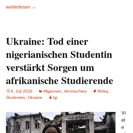
Russland verstärkt seine Sicherheitsdiplomatie in Afrika un
weiterlesen
→
Ukraine: Tod einer
nigerianischen Studentin
verstärkt Sorgen um
afrikanische Studierende
9. Juli 2026
Allgemein
,
Vermischtes
Afrika
,
Studenten
,
Ukraine
Igi
Vi
el
e