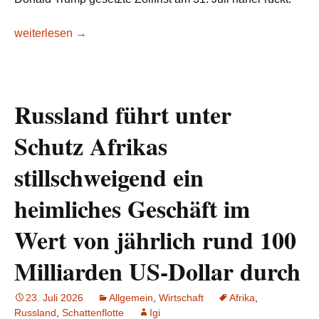
Afrikas 43-Milliarden-Dollar-Exportmarkt zählt die Tage bis zu
weiterlesen
→
Russland führt unter
Schutz Afrikas
stillschweigend ein
heimliches Geschäft im
Wert von jährlich rund 100
Milliarden US-Dollar durch
23. Juli 2026
Allgemein
,
Wirtschaft
Afrika
,
Russland
,
Schattenflotte
Igi