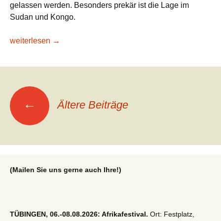
gelassen werden. Besonders prekär ist die Lage im
Sudan und Kongo.
Lesetipp/stern: Norwegian Refugee Council – In diesen Länd
weiterlesen
→
Beitragsnavigation
←
Ältere Beiträge
(Mailen Sie uns gerne auch Ihre!)
TÜBINGEN, 06.-08.08.2026: Afrikafestival.
Ort: Festplatz,