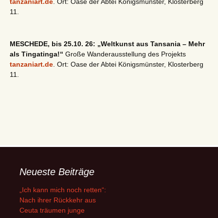
tanzaniart.de
. Ort: Oase der Abtei Königsmünster, Klosterberg
11.
MESCHEDE, bis 25.10. 26: „Weltkunst aus Tansania – Mehr
als Tingatinga!“
Große Wanderausstellung des Projekts
tanzaniart.de
. Ort: Oase der Abtei Königsmünster, Klosterberg
11.
Neueste Beiträge
„Ich kann mich noch retten“:
Nach ihrer Rückkehr aus
Ceuta träumen junge