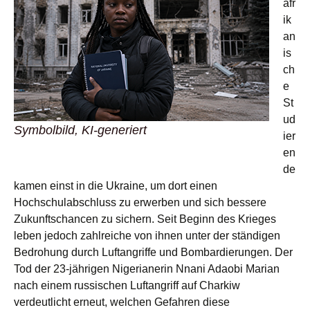
afr
ik
an
is
ch
e
St
ud
Symbolbild, KI-generiert
ier
en
de
kamen einst in die Ukraine, um dort einen
Hochschulabschluss zu erwerben und sich bessere
Zukunftschancen zu sichern. Seit Beginn des Krieges
leben jedoch zahlreiche von ihnen unter der ständigen
Bedrohung durch Luftangriffe und Bombardierungen. Der
Tod der 23-jährigen Nigerianerin Nnani Adaobi Marian
nach einem russischen Luftangriff auf Charkiw
verdeutlicht erneut, welchen Gefahren diese