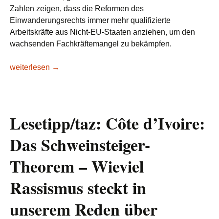
Zahlen zeigen, dass die Reformen des
Einwanderungsrechts immer mehr qualifizierte
Arbeitskräfte aus Nicht-EU-Staaten anziehen, um den
wachsenden Fachkräftemangel zu bekämpfen.
Deutschland zieht so viele ausländische Fachkräfte an wie n
weiterlesen
→
Lesetipp/taz: Côte d’Ivoire:
Das Schweinsteiger-
Theorem – Wieviel
Rassismus steckt in
unserem Reden über