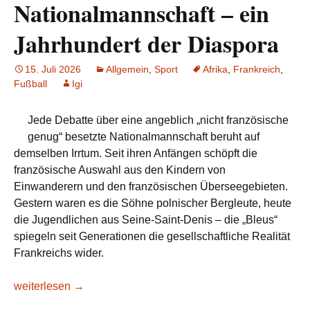
Nationalmannschaft – ein
Jahrhundert der Diaspora
15. Juli 2026
Allgemein
,
Sport
Afrika
,
Frankreich
,
Fußball
Igi
Jede Debatte über eine angeblich „nicht französische
genug“ besetzte Nationalmannschaft beruht auf
demselben Irrtum. Seit ihren Anfängen schöpft die
französische Auswahl aus den Kindern von
Einwanderern und den französischen Überseegebieten.
Gestern waren es die Söhne polnischer Bergleute, heute
die Jugendlichen aus Seine-Saint-Denis – die „Bleus“
spiegeln seit Generationen die gesellschaftliche Realität
Frankreichs wider.
Kopa, Mekhloufi, Platini, Zidane, Mbappé: Die französische
weiterlesen
→