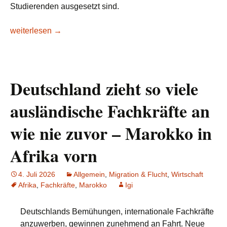
Studierenden ausgesetzt sind.
Ukraine: Tod einer nigerianischen Studentin verstärkt Sorge
weiterlesen
→
Deutschland zieht so viele
ausländische Fachkräfte an
wie nie zuvor – Marokko in
Afrika vorn
4. Juli 2026
Allgemein
,
Migration & Flucht
,
Wirtschaft
Afrika
,
Fachkräfte
,
Marokko
Igi
Deutschlands Bemühungen, internationale Fachkräfte
anzuwerben, gewinnen zunehmend an Fahrt. Neue