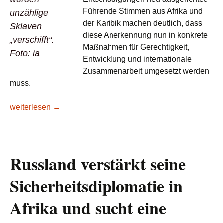
Führende Stimmen aus Afrika und
unzählige
der Karibik machen deutlich, dass
Sklaven
diese Anerkennung nun in konkrete
„verschifft“.
Maßnahmen für Gerechtigkeit,
Foto: ia
Entwicklung und internationale
Zusammenarbeit umgesetzt werden
muss.
Lesetipp/E+Z: Sklaverei – Das schwerste Verbrechen der M
weiterlesen
→
Russland verstärkt seine
Sicherheitsdiplomatie in
Afrika und sucht eine