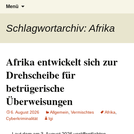
AFRICA live
Seit 1998: Aktuelles aus und mit Bezug
Zum
Suchen
Menü
Inhalt
nach:
zu Afrika
springen
Schlagwortarchiv: Afrika
Afrika entwickelt sich zur
Drehscheibe für
betrügerische
Überweisungen
6. August 2026
Allgemein
,
Vermischtes
Afrika
,
Cyberkriminalität
Igi