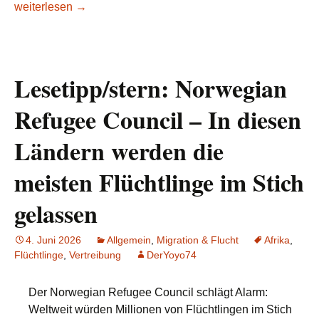
WM 2026: Afrika mit zehn Teilnehmern – ein Pass in eine gr
weiterlesen
→
Lesetipp/stern: Norwegian
Refugee Council – In diesen
Ländern werden die
meisten Flüchtlinge im Stich
gelassen
4. Juni 2026
Allgemein
,
Migration & Flucht
Afrika
,
Flüchtlinge
,
Vertreibung
DerYoyo74
Der Norwegian Refugee Council schlägt Alarm:
Weltweit würden Millionen von Flüchtlingen im Stich