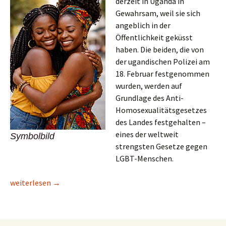
derzeit in Uganda in
Gewahrsam, weil sie sich
angeblich in der
Öffentlichkeit geküsst
haben. Die beiden, die von
der ugandischen Polizei am
18. Februar festgenommen
wurden, werden auf
Grundlage des Anti-
Homosexualitätsgesetzes
des Landes festgehalten –
eines der weltweit
Symbolbild
strengsten Gesetze gegen
LGBT-Menschen.
Ugandas Polizei verhaftet zwei Frauen wegen angeblichen Kus
weiterlesen
→