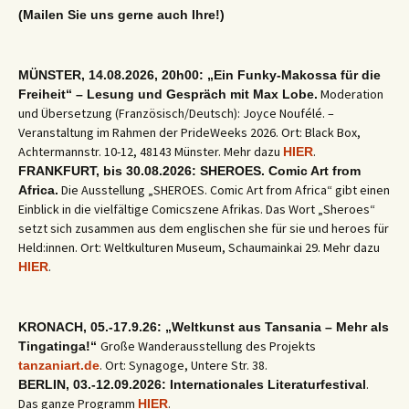
(Mailen Sie uns gerne auch Ihre!)
MÜNSTER, 14.08.2026, 20h00: „Ein Funky-Makossa für die
Moderation
Freiheit“ – Lesung und Gespräch mit Max Lobe.
und Übersetzung (Französisch/Deutsch): Joyce Noufélé. –
Veranstaltung im Rahmen der PrideWeeks 2026. Ort: Black Box,
Achtermannstr. 10-12, 48143 Münster. Mehr dazu
.
HIER
FRANKFURT, bis 30.08.2026: SHEROES. Comic Art from
Die Ausstellung „SHEROES. Comic Art from Africa“ gibt einen
Africa.
Einblick in die vielfältige Comicszene Afrikas. Das Wort „Sheroes“
setzt sich zusammen aus dem englischen she für sie und heroes für
Held:innen. Ort: Weltkulturen Museum, Schaumainkai 29. Mehr dazu
.
HIER
KRONACH, 05.-17.9.26: „Weltkunst aus Tansania – Mehr als
Große Wanderausstellung des Projekts
Tingatinga!“
. Ort: Synagoge, Untere Str. 38.
tanzaniart.de
.
BERLIN, 03.-12.09.2026: Internationales Literaturfestival
Das ganze Programm
.
HIER