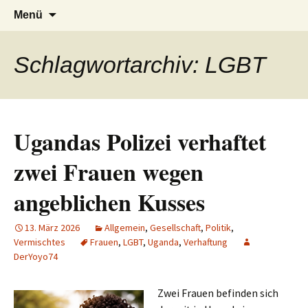
AFRICA live
Seit 1998: Aktuelles aus und mit Bezug
Zum
Suchen
Menü
Inhalt
nach:
zu Afrika
springen
Schlagwortarchiv: LGBT
Ugandas Polizei verhaftet
zwei Frauen wegen
angeblichen Kusses
13. März 2026
Allgemein
,
Gesellschaft
,
Politik
,
Vermischtes
Frauen
,
LGBT
,
Uganda
,
Verhaftung
DerYoyo74
Zwei Frauen befinden sich