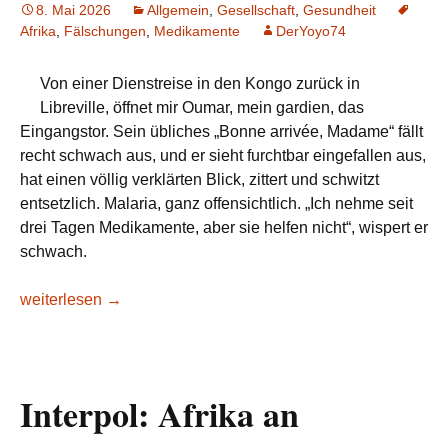
8. Mai 2026
Allgemein
,
Gesellschaft
,
Gesundheit
Afrika
,
Fälschungen
,
Medikamente
DerYoyo74
Von einer Dienstreise in den Kongo zurück in
Libreville, öffnet mir Oumar, mein gardien, das
Eingangstor. Sein übliches „Bonne arrivée, Madame“ fällt
recht schwach aus, und er sieht furchtbar eingefallen aus,
hat einen völlig verklärten Blick, zittert und schwitzt
entsetzlich. Malaria, ganz offensichtlich. „Ich nehme seit
drei Tagen Medikamente, aber sie helfen nicht“, wispert er
schwach.
Falsche Medikamente in Afrika – ein persönliches Fallbeisp
weiterlesen
→
Interpol: Afrika an