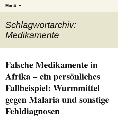
AFRICA live
Seit 1998: Aktuelles aus und mit Bezug
Zum
Suchen
Menü
Inhalt
nach:
zu Afrika
springen
Schlagwortarchiv:
Medikamente
Falsche Medikamente in
Afrika – ein persönliches
Fallbeispiel: Wurmmittel
gegen Malaria und sonstige
Fehldiagnosen