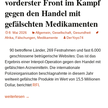
vorderster Front im Kampf
gegen den Handel mit
gefälschten Medikamenten
8. Mai 2026
Allgemein
,
Gesellschaft
,
Gesundheit
Afrika
,
Fälschungen
,
Medikamente
DerYoyo74
90 betroffene Länder, 269 Festnahmen und fast 6.000
geschlossene betrügerische Websites: Das ist das
Ergebnis einer Interpol-Operation gegen den Handel mit
gefälschten Arzneimitteln. Die internationale
Polizeiorganisation beschlagnahmte in diesem Jahr
weltweit gefälschte Produkte im Wert von 15,5 Millionen
Dollar, berichtet
RFI
.
Interpol: Afrika an vorderster Front im Kampf gegen den Ha
weiterlesen
→