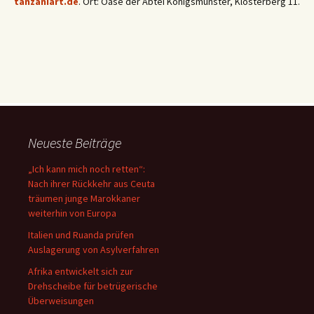
tanzaniart.de
. Ort: Oase der Abtei Königsmünster, Klosterberg 11.
Neueste Beiträge
„Ich kann mich noch retten“:
Nach ihrer Rückkehr aus Ceuta
träumen junge Marokkaner
weiterhin von Europa
Italien und Ruanda prüfen
Auslagerung von Asylverfahren
Afrika entwickelt sich zur
Drehscheibe für betrügerische
Überweisungen