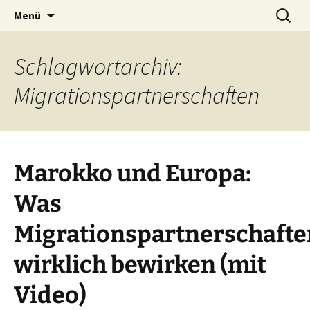
Seit 1998: Aktuelles aus und mit Bezug zu
Zum
Suchen
AFRICA live
Menü
Inhalt
nach:
Afrika
springen
Schlagwortarchiv:
Migrationspartnerschaften
Marokko und Europa:
Was
Migrationspartnerschafte
wirklich bewirken (mit
Video)