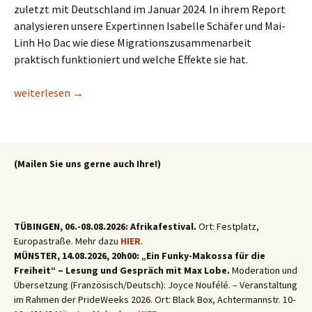
zuletzt mit Deutschland im Januar 2024. In ihrem Report
analysieren unsere Expertinnen Isabelle Schäfer und Mai-
Linh Ho Dac wie diese Migrationszusammenarbeit
praktisch funktioniert und welche Effekte sie hat.
Marokko und Europa: Was Migrationspartnerschaften wirklich 
weiterlesen
→
(Mailen Sie uns gerne auch Ihre!)
TÜBINGEN, 06.-08.08.2026: Afrikafestival.
Ort: Festplatz,
Europastraße. Mehr dazu
HIER
.
MÜNSTER, 14.08.2026, 20h00: „Ein Funky-Makossa für die
Freiheit“ – Lesung und Gespräch mit Max Lobe.
Moderation und
Übersetzung (Französisch/Deutsch): Joyce Noufélé. – Veranstaltung
im Rahmen der PrideWeeks 2026. Ort: Black Box, Achtermannstr. 10-