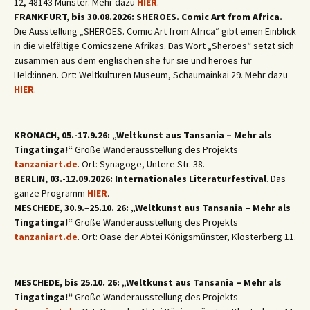
12, 48143 Münster. Mehr dazu
HIER
.
FRANKFURT, bis 30.08.2026: SHEROES. Comic Art from Africa.
Die Ausstellung „SHEROES. Comic Art from Africa“ gibt einen Einblick
in die vielfältige Comicszene Afrikas. Das Wort „Sheroes“ setzt sich
zusammen aus dem englischen she für sie und heroes für
Held:innen. Ort: Weltkulturen Museum, Schaumainkai 29. Mehr dazu
HIER
.
KRONACH, 05.-17.9.26: „Weltkunst aus Tansania – Mehr als
Tingatinga!“
Große Wanderausstellung des Projekts
tanzaniart.de
. Ort: Synagoge, Untere Str. 38.
BERLIN, 03.-12.09.2026: Internationales Literaturfestival
. Das
ganze Programm
HIER
.
MESCHEDE, 30.9.
–
25.10. 26: „Weltkunst aus Tansania – Mehr als
Tingatinga!“
Große Wanderausstellung des Projekts
tanzaniart.de
. Ort: Oase der Abtei Königsmünster, Klosterberg 11.
MESCHEDE, bis 25.10. 26: „Weltkunst aus Tansania – Mehr als
Tingatinga!“
Große Wanderausstellung des Projekts