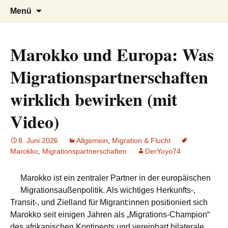
AFRICA live
Seit 1998: Aktuelles aus und mit Bezug
Zum
Suchen
Menü
Inhalt
nach:
zu Afrika
springen
Marokko und Europa: Was
Migrationspartnerschaften
wirklich bewirken (mit
Video)
8. Juni 2026
Allgemein
,
Migration & Flucht
Marokko
,
Migrationspartnerschaften
DerYoyo74
Marokko ist ein zentraler Partner in der europäischen
Migrationsaußenpolitik. Als wichtiges Herkunfts-,
Transit-, und Zielland für Migrant:innen positioniert sich
Marokko seit einigen Jahren als „Migrations-Champion“
des afrikanischen Kontinents und vereinbart bilaterale