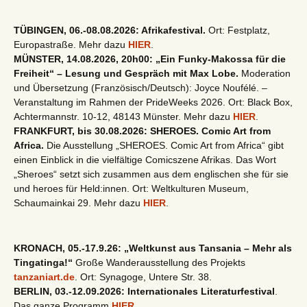
TÜBINGEN, 06.-08.08.2026: Afrikafestival.
Ort: Festplatz,
Europastraße. Mehr dazu
HIER
.
MÜNSTER, 14.08.2026, 20h00: „Ein Funky-Makossa für die
Freiheit“ – Lesung und Gespräch mit Max Lobe.
Moderation
und Übersetzung (Französisch/Deutsch): Joyce Noufélé. –
Veranstaltung im Rahmen der PrideWeeks 2026. Ort: Black Box,
Achtermannstr. 10-12, 48143 Münster. Mehr dazu
HIER
.
FRANKFURT, bis 30.08.2026: SHEROES. Comic Art from
Africa.
Die Ausstellung „SHEROES. Comic Art from Africa“ gibt
einen Einblick in die vielfältige Comicszene Afrikas. Das Wort
„Sheroes“ setzt sich zusammen aus dem englischen she für sie
und heroes für Held:innen. Ort: Weltkulturen Museum,
Schaumainkai 29. Mehr dazu
HIER
.
KRONACH, 05.-17.9.26: „Weltkunst aus Tansania – Mehr als
Tingatinga!“
Große Wanderausstellung des Projekts
tanzaniart.de
. Ort: Synagoge, Untere Str. 38.
BERLIN, 03.-12.09.2026: Internationales Literaturfestival
.
Das ganze Programm
HIER
.