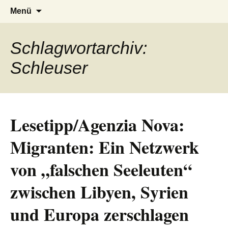
AFRICA live
Seit 1998: Aktuelles aus und mit Bezug
Zum
Suchen
Menü
Inhalt
nach:
zu Afrika
springen
Schlagwortarchiv:
Schleuser
Lesetipp/Agenzia Nova:
Migranten: Ein Netzwerk
von „falschen Seeleuten“
zwischen Libyen, Syrien
und Europa zerschlagen