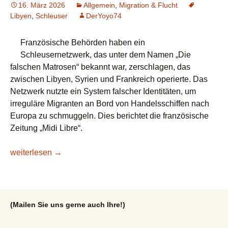
16. März 2026
Allgemein
,
Migration & Flucht
Libyen
,
Schleuser
DerYoyo74
Französische Behörden haben ein
Schleusernetzwerk, das unter dem Namen „Die
falschen Matrosen“ bekannt war, zerschlagen, das
zwischen Libyen, Syrien und Frankreich operierte. Das
Netzwerk nutzte ein System falscher Identitäten, um
irreguläre Migranten an Bord von Handelsschiffen nach
Europa zu schmuggeln. Dies berichtet die französische
Zeitung „Midi Libre“.
Lesetipp/Agenzia Nova: Migranten: Ein Netzwerk von „falsc
weiterlesen
→
(Mailen Sie uns gerne auch Ihre!)