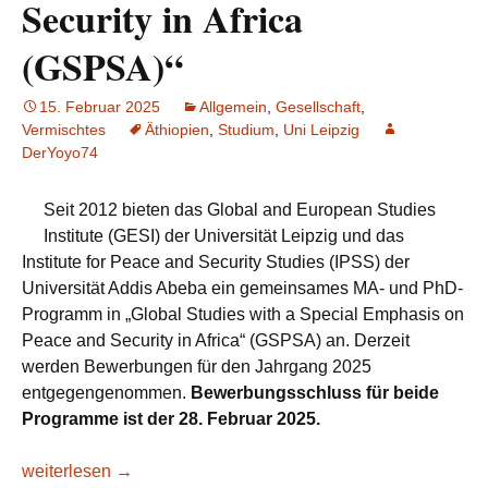
Security in Africa
(GSPSA)“
15. Februar 2025
Allgemein
,
Gesellschaft
,
Vermischtes
Äthiopien
,
Studium
,
Uni Leipzig
DerYoyo74
Seit 2012 bieten das Global and European Studies
Institute (GESI) der Universität Leipzig und das
Institute for Peace and Security Studies (IPSS) der
Universität Addis Abeba ein gemeinsames MA- und PhD-
Programm in „Global Studies with a Special Emphasis on
Peace and Security in Africa“ (GSPSA) an. Derzeit
werden Bewerbungen für den Jahrgang 2025
entgegengenommen.
Bewerbungsschluss für beide
Programme ist der 28. Februar 2025.
Unis Leipzig/Addis Abeba: Hinweis zum MA- und PhD-Progra
weiterlesen
→