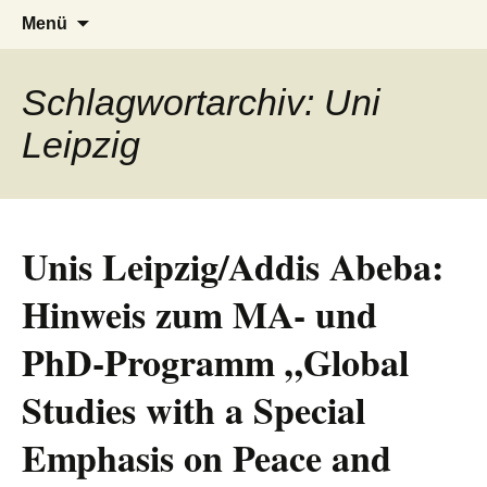
AFRICA live
Seit 1998: Aktuelles aus und mit Bezug
Zum
Suchen
Menü
Inhalt
nach:
zu Afrika
springen
Schlagwortarchiv: Uni
Leipzig
Unis Leipzig/Addis Abeba:
Hinweis zum MA- und
PhD-Programm „Global
Studies with a Special
Emphasis on Peace and