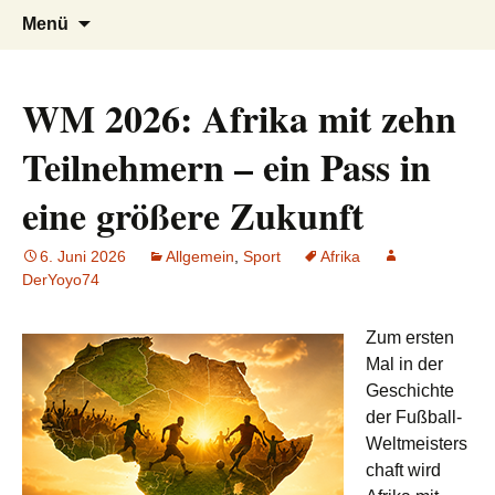
AFRICA live
Seit 1998: Aktuelles aus und mit Bezug
Zum
Suchen
Menü
Inhalt
nach:
zu Afrika
springen
WM 2026: Afrika mit zehn
Teilnehmern – ein Pass in
eine größere Zukunft
6. Juni 2026
Allgemein
,
Sport
Afrika
DerYoyo74
Zum ersten
Mal in der
Geschichte
der Fußball-
Weltmeisters
chaft wird