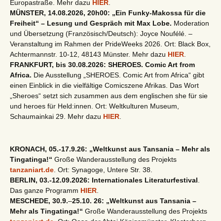
Europastraße. Mehr dazu
HIER
.
MÜNSTER, 14.08.2026, 20h00: „Ein Funky-Makossa für die
Freiheit“ – Lesung und Gespräch mit Max Lobe.
Moderation
und Übersetzung (Französisch/Deutsch): Joyce Noufélé. –
Veranstaltung im Rahmen der PrideWeeks 2026. Ort: Black Box,
Achtermannstr. 10-12, 48143 Münster. Mehr dazu
HIER
.
FRANKFURT, bis 30.08.2026: SHEROES. Comic Art from
Africa.
Die Ausstellung „SHEROES. Comic Art from Africa“ gibt
einen Einblick in die vielfältige Comicszene Afrikas. Das Wort
„Sheroes“ setzt sich zusammen aus dem englischen she für sie
und heroes für Held:innen. Ort: Weltkulturen Museum,
Schaumainkai 29. Mehr dazu
HIER
.
KRONACH, 05.-17.9.26: „Weltkunst aus Tansania – Mehr als
Tingatinga!“
Große Wanderausstellung des Projekts
tanzaniart.de
. Ort: Synagoge, Untere Str. 38.
BERLIN, 03.-12.09.2026: Internationales Literaturfestival
.
Das ganze Programm
HIER
.
MESCHEDE, 30.9.
–
25.10. 26: „Weltkunst aus Tansania –
Mehr als Tingatinga!“
Große Wanderausstellung des Projekts