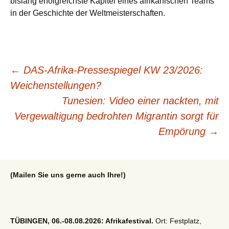
bislang erfolgreichste Kapitel eines afrikanischen Teams
in der Geschichte der Weltmeisterschaften.
Beitragsnavigation
←
DAS-Afrika-Pressespiegel KW 23/2026:
Weichenstellungen?
Tunesien: Video einer nackten, mit
Vergewaltigung bedrohten Migrantin sorgt für
Empörung
→
(Mailen Sie uns gerne auch Ihre!)
TÜBINGEN, 06.-08.08.2026: Afrikafestival.
Ort: Festplatz,