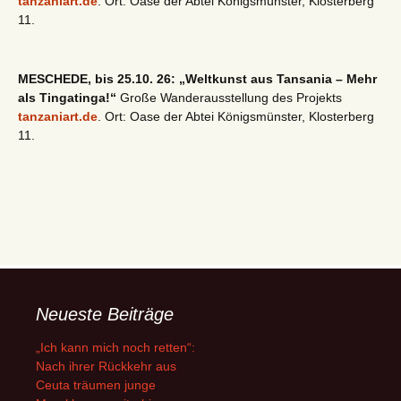
tanzaniart.de
. Ort: Oase der Abtei Königsmünster, Klosterberg
11.
MESCHEDE, bis 25.10. 26: „Weltkunst aus Tansania – Mehr
als Tingatinga!“
Große Wanderausstellung des Projekts
tanzaniart.de
. Ort: Oase der Abtei Königsmünster, Klosterberg
11.
Neueste Beiträge
„Ich kann mich noch retten“:
Nach ihrer Rückkehr aus
Ceuta träumen junge