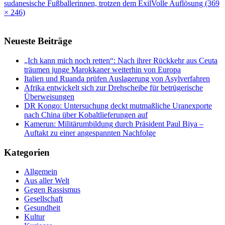
sudanesische Fußballerinnen, trotzen dem Exil
Volle Auflösung (369
× 246)
Neueste Beiträge
„Ich kann mich noch retten“: Nach ihrer Rückkehr aus Ceuta
träumen junge Marokkaner weiterhin von Europa
Italien und Ruanda prüfen Auslagerung von Asylverfahren
Afrika entwickelt sich zur Drehscheibe für betrügerische
Überweisungen
DR Kongo: Untersuchung deckt mutmaßliche Uranexporte
nach China über Kobaltlieferungen auf
Kamerun: Militärumbildung durch Präsident Paul Biya –
Auftakt zu einer angespannten Nachfolge
Kategorien
Allgemein
Aus aller Welt
Gegen Rassismus
Gesellschaft
Gesundheit
Kultur