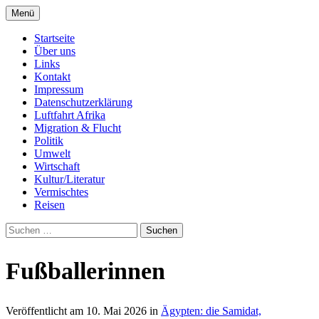
Zum
Menü
Inhalt
Seit 1998: Aktuelles aus und mit Bezug zu
AFRICA live
springen
Startseite
Afrika
Über uns
Links
Kontakt
Impressum
Datenschutzerklärung
Luftfahrt Afrika
Migration & Flucht
Politik
Umwelt
Wirtschaft
Kultur/Literatur
Vermischtes
Reisen
Suchen
nach:
Fußballerinnen
Veröffentlicht am
10. Mai 2026
in
Ägypten: die Samidat,