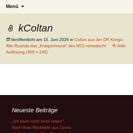
AFRICA live
Seit 1998: Aktuelles aus und mit Bezug
Zum
Suchen
Menü
Inhalt
nach:
zu Afrika
springen
kColtan
Veröffentlicht am
15. Juni 2026
in
Coltan aus der DR Kongo:
Wie Ruanda das „Kriegsmineral“ des M23 reinwäscht
Volle
Auflösung (369 × 246)
Neueste Beiträge
„Ich kann mich noch retten“:
Nach ihrer Rückkehr aus Ceuta