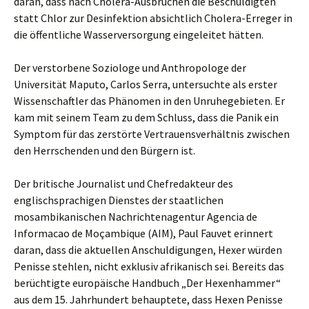
daran, dass nach Cholera-Ausbrüchen die Beschuldigten
statt Chlor zur Desinfektion absichtlich Cholera-Erreger in
die öffentliche Wasserversorgung eingeleitet hätten.
Der verstorbene Soziologe und Anthropologe der
Universität Maputo, Carlos Serra, untersuchte als erster
Wissenschaftler das Phänomen in den Unruhegebieten. Er
kam mit seinem Team zu dem Schluss, dass die Panik ein
Symptom für das zerstörte Vertrauensverhältnis zwischen
den Herrschenden und den Bürgern ist.
Der britische Journalist und Chefredakteur des
englischsprachigen Dienstes der staatlichen
mosambikanischen Nachrichtenagentur Agencia de
Informacao de Moçambique (AIM), Paul Fauvet erinnert
daran, dass die aktuellen Anschuldigungen, Hexer würden
Penisse stehlen, nicht exklusiv afrikanisch sei. Bereits das
berüchtigte europäische Handbuch „Der Hexenhammer“
aus dem 15. Jahrhundert behauptete, dass Hexen Penisse