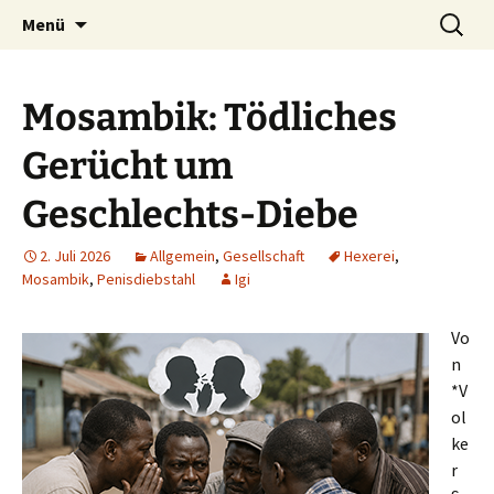
Seit 1998: Aktuelles aus und mit Bezug zu
Zum
Suchen
AFRICA live
Menü
Inhalt
nach:
Afrika
springen
Mosambik: Tödliches
Gerücht um
Geschlechts-Diebe
2. Juli 2026
Allgemein
,
Gesellschaft
Hexerei
,
Mosambik
,
Penisdiebstahl
Igi
Vo
n
*V
ol
ke
r