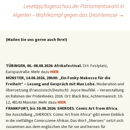
Lesetipp/tagesschau.de: Parlamentswahl in
Algerien – Wahlkampf gegen das Desinteresse
→
(Mailen Sie uns gerne auch Ihre!)
TÜBINGEN, 06.-08.08.2026: Afrikafestival.
Ort: Festplatz,
Europastraße. Mehr dazu
HIER
.
MÜNSTER, 14.08.2026, 20h00: „Ein Funky-Makossa für die
Freiheit“ – Lesung und Gespräch mit Max Lobe.
Moderation und
Übersetzung (Französisch/Deutsch): Joyce Noufélé. – Veranstaltung
im Rahmen der PrideWeeks 2026. Ort: Black Box, Achtermannstr. 10-
12, 48143 Münster. Mehr dazu
HIER
.
FRANKFURT, bis 30.08.2026: SHEROES. Comic Art from Africa.
Die Ausstellung „SHEROES. Comic Art from Africa“ gibt einen Einblick
in die vielfältige Comicszene Afrikas. Das Wort „Sheroes“ setzt sich
zusammen aus dem englischen she für sie und heroes für