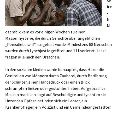
Se
itz
•
In
M
osambik kam es vor einigen Wochen zu einer
Massenhysterie, die durch Gerüchte über angeblichen
„Penisdiebstahl“ ausgelöst wurde. Mindestens 60 Menschen
wurden durch Lynchjustiz getötet und 111 verletzt. Jetzt
fragen alle nach den Ursachen.
In den sozialen Medien wurde behauptet, dass Hexer die
Genitalien von Männern durch Zauberei, durch Berührung
der Schulter, einen Händedruck oder einen Blick
schrumpfen ließen oder gestohlen haben. Aufgebrachte
Meuten machten Jagd auf Beschuldigte und lynchten sie.
Unter den Opfern befinden sich ein Lehrer, ein
Krankenpfleger, ein Polizist und ein Gemeindeangestellter.