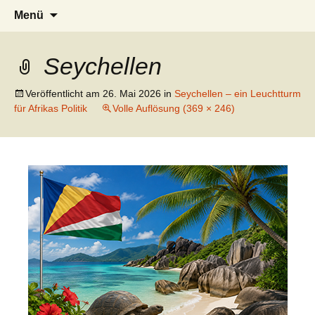
AFRICA live
Seit 1998: Aktuelles aus und mit Bezug
Zum
Suchen
Menü
Inhalt
nach:
zu Afrika
springen
Seychellen
Veröffentlicht am
26. Mai 2026
in
Seychellen – ein Leuchtturm
für Afrikas Politik
Volle Auflösung (369 × 246)