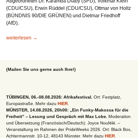
Abgeordneten Dr. Karamba Diaby (SPD), Volkmar Klein
(CDU/CSU), Erwin Rüddel (CDU/CSU), Ottmar von Holtz
(BÜNDNIS 90/DIE GRÜNEN) und Dietmar Friedhoff
(AfD).
Delegationsreise des Bundestags-Ausschusses für wirtsch
weiterlesen
→
(Mailen Sie uns gerne auch Ihre!)
TÜBINGEN, 06.-08.08.2026: Afrikafestival.
Ort: Festplatz,
Europastraße. Mehr dazu
HIER
.
MÜNSTER, 14.08.2026, 20h00: „Ein Funky-Makossa für die
Freiheit“ – Lesung und Gespräch mit Max Lobe.
Moderation
und Übersetzung (Französisch/Deutsch): Joyce Noufélé. –
Veranstaltung im Rahmen der PrideWeeks 2026. Ort: Black Box,
Achtermannstr. 10-12, 48143 Münster. Mehr dazu
HIER
.