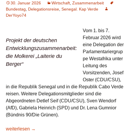
30. Januar 2026
Wirtschaft
,
Zusammenarbeit
Bundestag
,
Delegationsreise
,
Senegal. Kap Verde
DerYoyo74
Vom 1. bis 7.
Februar 2026 wird
Projekt der deutschen
eine Delegation der
Entwicklungszusammenarbeit:
Parlamentariergrup
die Molkerei „Laiterie du
pe Westafrika unter
Berger“
Leitung des
Vorsitzenden, Josef
Oster (CDU/CSU),
in die Republik Senegal und in die Republik Cabo Verde
reisen. Weitere Delegationsmitglieder sind die
Abgeordneten Detlef Seif (CDU/CSU), Sven Wendorf
(AfD), Gabriela Heinrich (SPD) und Dr. Lena Gumnior
(Bündnis 90/Die Grünen).
Delegationsreise der Parlamentariergruppe Westafrika in d
weiterlesen
→