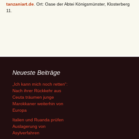
tanzaniart.de
. Ort: Oase der Abtei Königsmünster, Klosterberg
11.
Neueste Beiträge
„Ich kann mich noch retten“:
Nach ihrer Rückkehr aus
Ceuta träumen junge
Marokkaner weiterhin von
Europa
Italien und Ruanda prüfen
Auslagerung von
Asylverfahren