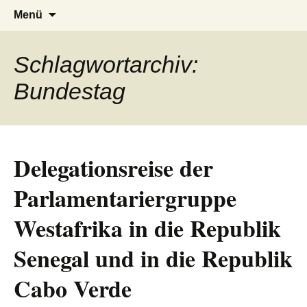
AFRICA live
Seit 1998: Aktuelles aus und mit Bezug
Zum
Suchen
Menü
Inhalt
nach:
zu Afrika
springen
Schlagwortarchiv:
Bundestag
Delegationsreise der
Parlamentariergruppe
Westafrika in die Republik
Senegal und in die Republik
Cabo Verde