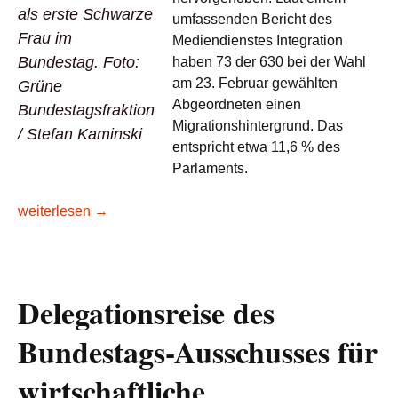
als erste Schwarze
umfassenden Bericht des
Frau im
Mediendienstes Integration
Bundestag. Foto:
haben 73 der 630 bei der Wahl
am 23. Februar gewählten
Grüne
Abgeordneten einen
Bundestagsfraktion
Migrationshintergrund. Das
/ Stefan Kaminski
entspricht etwa 11,6 % des
Parlaments.
AFRICAN COURIER stellt die afro-deutschen Bundestagsab
weiterlesen
→
Delegationsreise des
Bundestags-Ausschusses für
wirtschaftliche