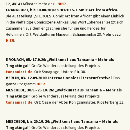
12, 48143 Münster. Mehr dazu
HIER
.
FRANKFURT, bis 30.08.2026: SHEROES. Comic Art from Africa.
Die Ausstellung „SHEROES. Comic Art from Africa“ gibt einen Einblick
in die vielfältige Comicszene Afrikas. Das Wort „Sheroes“ setzt sich
zusammen aus dem englischen she für sie und heroes für
Held:innen. Ort: Weltkulturen Museum, Schaumainkai 29. Mehr dazu
HIER
.
KRONACH, 05.-17.9.26: „Weltkunst aus Tansania – Mehr als
Tingatinga!“
Große Wanderausstellung des Projekts
tanzaniart.de
. Ort: Synagoge, Untere Str. 38.
BERLIN, 03.-12.09.2026: Internationales Literaturfestival
. Das
ganze Programm
HIER
.
MESCHEDE, 30.9.
–
25.10. 26: „Weltkunst aus Tansania – Mehr als
Tingatinga!“
Große Wanderausstellung des Projekts
tanzaniart.de
. Ort: Oase der Abtei Königsmünster, Klosterberg 11.
MESCHEDE, bis 25.10. 26: „Weltkunst aus Tansania – Mehr als
Tingatinga!“
Große Wanderausstellung des Projekts