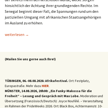
hinsichtlich der Achtung ihrer grundlegenden Rechte. Im
Senegal beginnt dieser Fall, die Spannungen rund um den
justiziellen Umgang mit afrikanischen Staatsangehörigen
im Ausland zu erhöhen.
Hungerstreik in Marokko: 18 senegalesische Fans prangern ein
weiterlesen
→
(Mailen Sie uns gerne auch Ihre!)
TÜBINGEN, 06.-08.08.2026: Afrikafestival.
Ort: Festplatz,
Europastraße. Mehr dazu
HIER
.
MÜNSTER, 14.08.2026, 20h00: „Ein Funky-Makossa für die
Freiheit“ – Lesung und Gespräch mit Max Lobe.
Moderation und
Übersetzung (Französisch/Deutsch): Joyce Noufélé. – Veranstaltung
im Rahmen der PrideWeeks 2026. Ort: Black Box, Achtermannstr. 10-