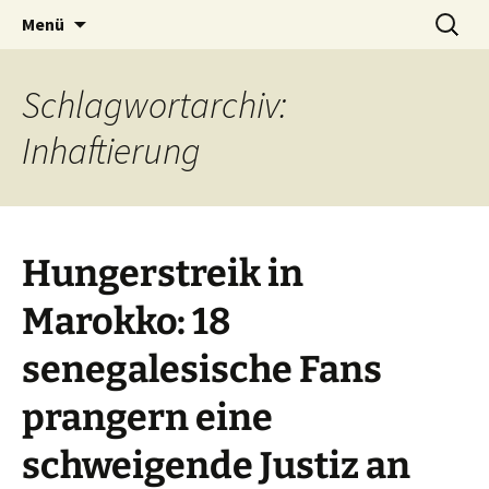
Seit 1998: Aktuelles aus und mit Bezug zu
Zum
Suchen
AFRICA live
Menü
Inhalt
nach:
Afrika
springen
Schlagwortarchiv:
Inhaftierung
Hungerstreik in
Marokko: 18
senegalesische Fans
prangern eine
schweigende Justiz an