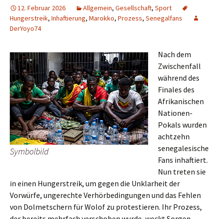
12. Februar 2026
Allgemein
,
Gesellschaft
,
Sport
Hungerstreik
,
Inhaftierung
,
Marokko
,
Prozess
,
Senegalfans
DerYoyo74
Nach dem
Zwischenfall
während des
Finales des
Afrikanischen
Nationen-
Pokals wurden
achtzehn
senegalesische
Symbolbild
Fans inhaftiert.
Nun treten sie
in einen Hungerstreik, um gegen die Unklarheit der
Vorwürfe, ungerechte Verhörbedingungen und das Fehlen
von Dolmetschern für Wolof zu protestieren. Ihr Prozess,
der bereits mehrfach verschoben wurde, weckt Sorgen