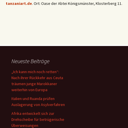
tanzaniart.de
. Ort: Oase der Abtei Königsmünster, Klosterberg 11.
Neueste Beiträge
„Ich kann mich noch retten“:
Nach ihrer Rückkehr aus Ceuta
träumen junge Marokkaner
weiterhin von Europa
Italien und Ruanda prüfen
Auslagerung von Asylverfahren
Afrika entwickelt sich zur
Drehscheibe für betrügerische
Überweisungen