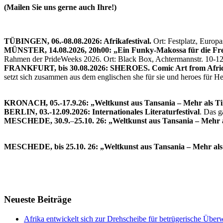
Euro)
(Mailen Sie uns gerne auch Ihre!)
Jahre
den
Haft
Prüfungserfolg
für
versprochen
einen
TÜBINGEN, 06.-08.08.2026: Afrikafestival.
Ort: Festplatz, Europ
hatte
Koranlehrer
MÜNSTER, 14.08.2026, 20h00: „Ein Funky-Makossa für die Fre
🙂
–
Rahmen der PrideWeeks 2026. Ort: Black Box, Achtermannstr. 10-1
ein
FRANKFURT, bis 30.08.2026: SHEROES. Comic Art from Afric
Signal
setzt sich zusammen aus dem englischen she für sie und heroes für 
gegen
die
Straflosigkeit
KRONACH, 05.-17.9.26: „Weltkunst aus Tansania – Mehr als T
sexueller
BERLIN, 03.-12.09.2026: Internationales Literaturfestival
. Das 
Gewalt
MESCHEDE, 30.9.
–
25.10. 26: „Weltkunst aus Tansania – Mehr 
in
religiösen
Einrichtungen
MESCHEDE, bis 25.10. 26: „Weltkunst aus Tansania – Mehr als
Neueste Beiträge
Afrika entwickelt sich zur Drehscheibe für betrügerische Übe