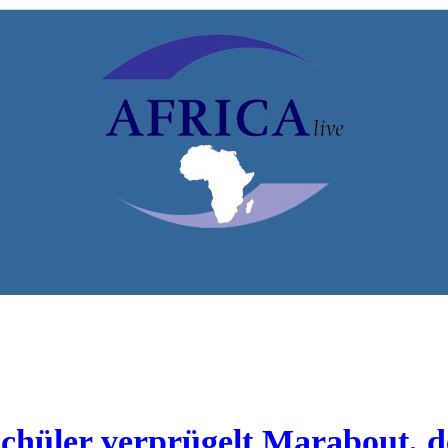
Afrika
 Schüler verprügelt Marabout, 