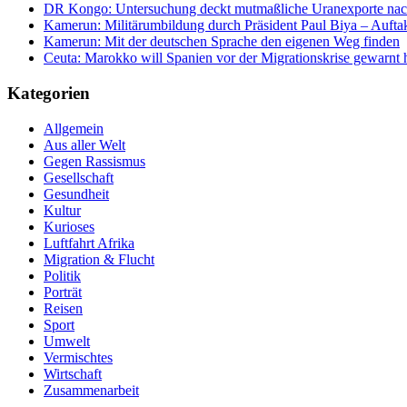
DR Kongo: Untersuchung deckt mutmaßliche Uranexporte nach
Kamerun: Militärumbildung durch Präsident Paul Biya – Aufta
Kamerun: Mit der deutschen Sprache den eigenen Weg finden
Ceuta: Marokko will Spanien vor der Migrationskrise gewarnt
Kategorien
Allgemein
Aus aller Welt
Gegen Rassismus
Gesellschaft
Gesundheit
Kultur
Kurioses
Luftfahrt Afrika
Migration & Flucht
Politik
Porträt
Reisen
Sport
Umwelt
Vermischtes
Wirtschaft
Zusammenarbeit