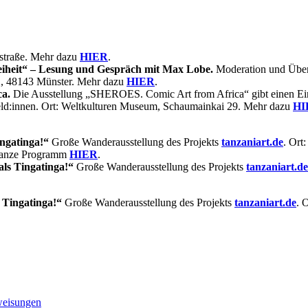
astraße. Mehr dazu
HIER
.
iheit“ – Lesung und Gespräch mit Max Lobe.
Moderation und Übers
2, 48143 Münster. Mehr dazu
HIER
.
a.
Die Ausstellung „SHEROES. Comic Art from Africa“ gibt einen Einb
Held:innen. Ort: Weltkulturen Museum, Schaumainkai 29. Mehr dazu
HI
ingatinga!“
Große Wanderausstellung des Projekts
tanzaniart.de
. Ort
ganze Programm
HIER
.
als Tingatinga!“
Große Wanderausstellung des Projekts
tanzaniart.de
 Tingatinga!“
Große Wanderausstellung des Projekts
tanzaniart.de
. 
rweisungen