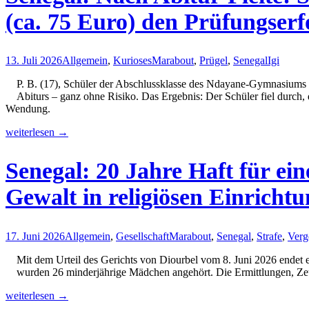
(ca. 75 Euro) den Prüfungserfo
13. Juli 2026
Allgemein
,
Kurioses
Marabout
,
Prügel
,
Senegal
Igi
P. B. (17), Schüler der Abschlussklasse des Ndayane-Gymnasiums i
Abiturs – ganz ohne Risiko. Das Ergebnis: Der Schüler fiel durch,
Wendung.
Senegal:
weiterlesen
→
Nach
Abitur-
Senegal: 20 Jahre Haft für ein
Pleite:
Schüler
Gewalt in religiösen Einricht
verprügelt
Marabout,
der
ihm
17. Juni 2026
Allgemein
,
Gesellschaft
Marabout
,
Senegal
,
Strafe
,
Verg
für
50.000
Mit dem Urteil des Gerichts von Diourbel vom 8. Juni 2026 endet e
CFA-
wurden 26 minderjährige Mädchen angehört. Die Ermittlungen, Zeug
Franc
(ca.
Senegal:
weiterlesen
→
75
20