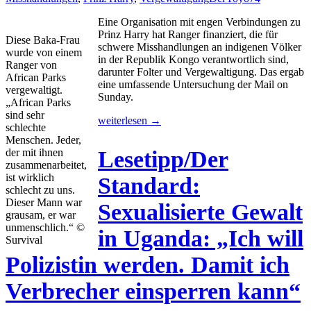
Eine Organisation mit engen Verbindungen zu
Prinz Harry hat Ranger finanziert, die für
Diese Baka-Frau
schwere Misshandlungen an indigenen Völker
wurde von einem
in der Republik Kongo verantwortlich sind,
Ranger von
darunter Folter und Vergewaltigung. Das ergab
African Parks
eine umfassende Untersuchung der Mail on
vergewaltigt.
Sunday.
„African Parks
sind sehr
„Vergewaltigt
weiterlesen
→
schlechte
und
Menschen. Jeder,
verprügelt“:
der mit ihnen
Lesetipp/Der
Prinz
zusammenarbeitet,
Harrys
ist wirklich
Standard:
Wohltätigkeitsorganisation
schlecht zu uns.
mit
Dieser Mann war
Sexualisierte Gewalt
schweren
grausam, er war
Misshandlungen
unmenschlich.“ ©
in Uganda: „Ich will
in
Survival
Afrika
in
Polizistin werden. Damit ich
Verbindung
gebracht
Verbrecher einsperren kann“