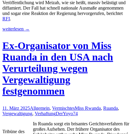
Veröffentlichung wird Meizah, wie sie heißt, massiv belästigt und
diffamiert. Der Fall hat schnell nationale Ausmaße angenommen
und sogar eine Reaktion der Regierung hervorgerufen, berichtet
RFI
.
Madagaskar:
weiterlesen
→
Nach
Online-
Ex-Organisator von Miss
Verbreitung
erzielt
Ruanda in den USA nach
das
Video
Verurteilung wegen
der
Vergewaltigung
Vergewaltigung
einer
Sängerin
nationale
festgenommen
Aufmerksamkeit
11. März 2025
Allgemein
,
Vermischtes
Miss Rwanda
,
Ruanda
,
Vergewaltigung
,
Verhaftung
DerYoyo74
In Ruanda sorgt ein brisantes Gerichtsverfahren für
großes Aufsehen. Der frühere Organisator des
Tribüne des