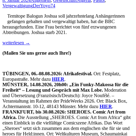
8. Januar 2024
Allgemein
,
Gesellschaft
Nigeria
,
Pastor
,
einsperren
Vergewaltigung
DerYoyo74
kann“
Temitope Balogun Joshua soll jahrzehntelang Anhängerinnen
gefangen gehalten und vergewaltigt haben, hat die BBC
herausgefunden. Eine Frau berichtet von fünf erzwungenen
Abtreibungen. Joshua starb 2021.
Lesetipp/Spiegel:
weiterlesen
→
Nigerianischer
(Mailen Sie uns gerne auch Ihre!)
Massenprediger
soll
Gläubige
vergewaltigt
TÜBINGEN, 06.-08.08.2026: Afrikafestival.
Ort: Festplatz,
haben
Europastraße. Mehr dazu
HIER
.
MÜNSTER, 14.08.2026, 20h00: „Ein Funky-Makossa für die
Freiheit“ – Lesung und Gespräch mit Max Lobe.
Moderation
und Übersetzung (Französisch/Deutsch): Joyce Noufélé. –
Veranstaltung im Rahmen der PrideWeeks 2026. Ort: Black Box,
Achtermannstr. 10-12, 48143 Münster. Mehr dazu
HIER
.
FRANKFURT, bis 30.08.2026: SHEROES. Comic Art from
Africa.
Die Ausstellung „SHEROES. Comic Art from Africa“ gibt
einen Einblick in die vielfältige Comicszene Afrikas. Das Wort
„Sheroes“ setzt sich zusammen aus dem englischen she für sie und
heroes für Held:innen. Ort: Weltkulturen Museum, Schaumainkai