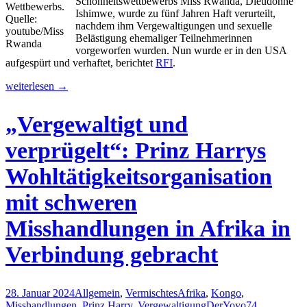
Schönheitswettbewerbs Miss Rwanda, Dieudonné
Wettbewerbs.
Ishimwe, wurde zu fünf Jahren Haft verurteilt,
Quelle:
nachdem ihm Vergewaltigungen und sexuelle
youtube/Miss
Belästigung ehemaliger Teilnehmerinnen
Rwanda
vorgeworfen wurden. Nun wurde er in den USA
aufgespürt und verhaftet, berichtet
RFI
.
Ex-
weiterlesen
→
Organisator
von
„Vergewaltigt und
Miss
Ruanda
verprügelt“: Prinz Harrys
in
den
Wohltätigkeitsorganisation
USA
nach
mit schweren
Verurteilung
wegen
Vergewaltigung
Misshandlungen in Afrika in
festgenommen
Verbindung gebracht
28. Januar 2024
Allgemein
,
Vermischtes
Afrika
,
Kongo
,
Misshandlungen
,
Prinz Harry
,
Vergewaltigung
DerYoyo74