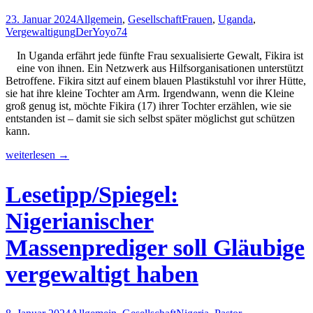
23. Januar 2024
Allgemein
,
Gesellschaft
Frauen
,
Uganda
,
Vergewaltigung
DerYoyo74
In Uganda erfährt jede fünfte Frau sexualisierte Gewalt, Fikira ist
eine von ihnen. Ein Netzwerk aus Hilfsorganisationen unterstützt
Betroffene. Fikira sitzt auf einem blauen Plastikstuhl vor ihrer Hütte,
sie hat ihre kleine Tochter am Arm. Irgendwann, wenn die Kleine
groß genug ist, möchte Fikira (17) ihrer Tochter erzählen, wie sie
entstanden ist – damit sie sich selbst später möglichst gut schützen
kann.
Lesetipp/Der
weiterlesen
→
Standard:
Sexualisierte
Lesetipp/Spiegel:
Gewalt
in
Nigerianischer
Uganda:
„Ich
Massenprediger soll Gläubige
will
Polizistin
vergewaltigt haben
werden.
Damit
ich
Verbrecher