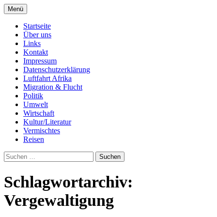
Zum
Menü
Inhalt
Seit 1998: Aktuelles aus und mit Bezug zu
AFRICA live
springen
Startseite
Afrika
Über uns
Links
Kontakt
Impressum
Datenschutzerklärung
Luftfahrt Afrika
Migration & Flucht
Politik
Umwelt
Wirtschaft
Kultur/Literatur
Vermischtes
Reisen
Suchen
nach:
Schlagwortarchiv:
Vergewaltigung