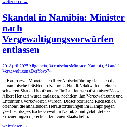
Senegal:
weiterlesen
→
20
Jahre
Skandal in Namibia: Minister
Haft
für
nach
einen
Koranlehrer
Vergewaltigungsvorwürfen
–
ein
entlassen
Signal
gegen
die
Straflosigkeit
29. April 2025
Allgemein
,
Vermischtes
Minister
,
Namibia
,
Skandal
,
sexueller
Vergewaltigung
DerYoyo74
Gewalt
in
Kaum zwei Monate nach ihrer Amtseinführung sieht sich die
religiösen
namibische Präsidentin Netumbo Nandi-Ndaitwah mit einem
Einrichtungen
schweren Skandal konfrontiert: Ihr Landwirtschaftsminister Mac-
Albert Hengari wurde entlassen, nachdem ihm Vergewaltigung und
Entführung vorgeworfen wurden. Dieser politische Rückschlag
offenbart die anhaltenden Herausforderungen im Kampf gegen
geschlechtsspezifische Gewalt in Namibia und gefährdet das
Erneuerungsversprechen der neuen Staatschefin.
Skandal
weiterlesen
→