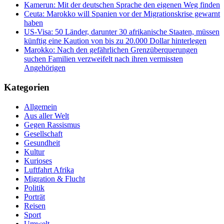
Kamerun: Mit der deutschen Sprache den eigenen Weg finden
Ceuta: Marokko will Spanien vor der Migrationskrise gewarnt
haben
US-Visa: 50 Länder, darunter 30 afrikanische Staaten, müssen
künftig eine Kaution von bis zu 20.000 Dollar hinterlegen
Marokko: Nach den gefährlichen Grenzüberquerungen
suchen Familien verzweifelt nach ihren vermissten
Angehörigen
Kategorien
Allgemein
Aus aller Welt
Gegen Rassismus
Gesellschaft
Gesundheit
Kultur
Kurioses
Luftfahrt Afrika
Migration & Flucht
Politik
Porträt
Reisen
Sport
Umwelt