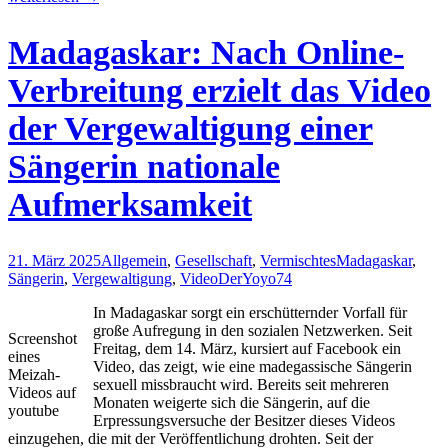
in
Namibia:
Madagaskar: Nach Online-
Minister
nach
Verbreitung erzielt das Video
Vergewaltigungsvorwürfen
entlassen
der Vergewaltigung einer
Sängerin nationale
Aufmerksamkeit
21. März 2025
Allgemein
,
Gesellschaft
,
Vermischtes
Madagaskar
,
Sängerin
,
Vergewaltigung
,
Video
DerYoyo74
In Madagaskar sorgt ein erschütternder Vorfall für
große Aufregung in den sozialen Netzwerken. Seit
Screenshot
Freitag, dem 14. März, kursiert auf Facebook ein
eines
Video, das zeigt, wie eine madegassische Sängerin
Meizah-
sexuell missbraucht wird. Bereits seit mehreren
Videos auf
Monaten weigerte sich die Sängerin, auf die
youtube
Erpressungsversuche der Besitzer dieses Videos
einzugehen, die mit der Veröffentlichung drohten. Seit der