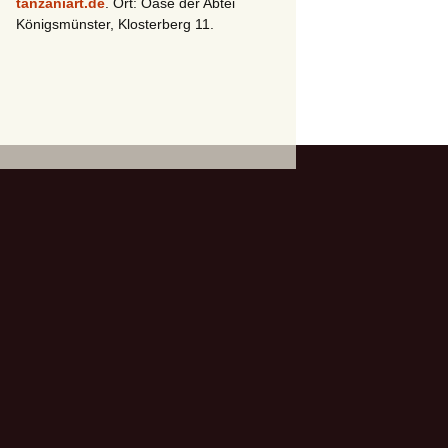
tanzaniart.de
. Ort: Oase der Abtei
Königsmünster, Klosterberg 11.