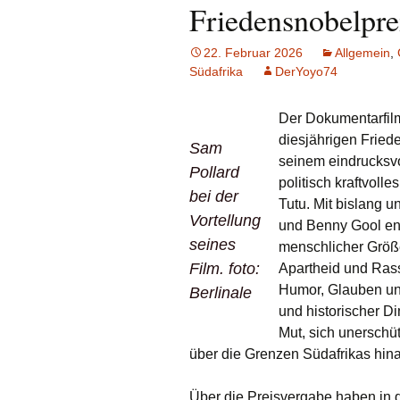
Friedensnobelprei
22. Februar 2026
Allgemein
,
Südafrika
DerYoyo74
Der Dokumentarfil
diesjährigen Friede
Sam
seinem eindrucksvo
Pollard
politisch kraftvol
bei der
Tutu. Mit bislang 
Vortellung
und Benny Gool ent
seines
menschlicher Größe
Film. foto:
Apartheid und Rass
Humor, Glauben und
Berlinale
und historischer Di
Mut, sich unerschüt
über die Grenzen Südafrikas hina
Über die Preisvergabe haben in 