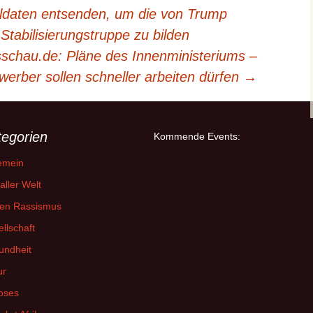
ldaten entsenden, um die von Trump
Stabilisierungs­truppe zu bilden
sschau.de: Pläne des Innenministeriums –
werber sollen schneller arbeiten dürfen
→
tegorien
Kommende Events:
emein
aller Welt
en Rassismus
llschaft
undheit
ur
oses