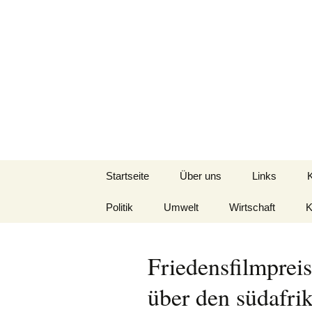
Seit 1998: Aktuelles aus un
Zum
Inhalt
springen
AFRICA live
Startseite
Über uns
Links
Politik
Umwelt
Wirtschaft
K
Friedensfilmpre
über den südafri