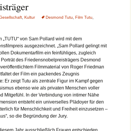
sträger
Gesellschaft
,
Kultur
Desmond Tutu
,
Film Tutu
,
m „TUTU“ von Sam Pollard wird mit dem
nsfilmpreis ausgezeichnet. „Sam Pollard gelingt mit
llen Dokumentarfilm ein feinfühliges, zugleich
les Porträt des Friedensnobelpreisträgers Desmond
unveröffentlichtem Filmmaterial von Roger Friedman
faltet der Film ein packendes Zeugnis
: Er zeigt Tutu als zentrale Figur im Kampf gegen
ismus ebenso wie als privaten Menschen voller
 Mitgefühl. In der Verbindung von intimer Nähe
mension entsteht ein universelles Plädoyer für den
terlich für Menschlichkeit und Freiheit einzusetzen –
us“, so die Begründung der Jury.
diesem Jahr ausschließlich Frauen entschieden.