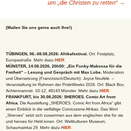
um „die Christen zu retten“
→
(Mailen Sie uns gerne auch Ihre!)
TÜBINGEN, 06.-08.08.2026: Afrikafestival.
Ort: Festplatz,
Europastraße. Mehr dazu
HIER
.
MÜNSTER, 14.08.2026, 20h00: „Ein Funky-Makossa für die
Freiheit“ – Lesung und Gespräch mit Max Lobe.
Moderation
und Übersetzung (Französisch/Deutsch): Joyce Noufélé. –
Veranstaltung im Rahmen der PrideWeeks 2026. Ort: Black Box,
Achtermannstr. 10-12, 48143 Münster. Mehr dazu
HIER
.
FRANKFURT, bis 30.08.2026: SHEROES. Comic Art from
Africa.
Die Ausstellung „SHEROES. Comic Art from Africa“ gibt
einen Einblick in die vielfältige Comicszene Afrikas. Das Wort
„Sheroes“ setzt sich zusammen aus dem englischen she für sie
und heroes für Held:innen. Ort: Weltkulturen Museum,
Schaumainkai 29. Mehr dazu
HIER
.