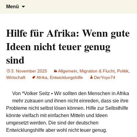
AFRICA live
Seit 1998: Aktuelles aus und mit Bezug
Zum
Suchen
Menü
Inhalt
nach:
zu Afrika
springen
Hilfe für Afrika: Wenn gute
Ideen nicht teuer genug
sind
3. November 2025
Allgemein
,
Migration & Flucht
,
Politik
,
Wirtschaft
Afrika
,
Entwicklungshilfe
DerYoyo74
Von *Volker Seitz • Wir sollten den Menschen in Afrika
mehr zutrauen und ihnen nicht einreden, dass sie ihre
Probleme nicht selbst lösen können. Hilfe zur Selbsthilfe
könnte vielfach mit einfachen Mitteln und Ideen
umgesetzt werden. Die sind der deutschen
Entwicklungshilfe aber wohl nicht teuer genug.