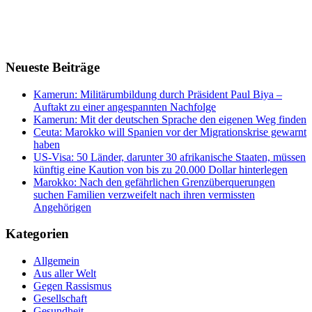
Neueste Beiträge
Kamerun: Militärumbildung durch Präsident Paul Biya –
Auftakt zu einer angespannten Nachfolge
Kamerun: Mit der deutschen Sprache den eigenen Weg finden
Ceuta: Marokko will Spanien vor der Migrationskrise gewarnt
haben
US-Visa: 50 Länder, darunter 30 afrikanische Staaten, müssen
künftig eine Kaution von bis zu 20.000 Dollar hinterlegen
Marokko: Nach den gefährlichen Grenzüberquerungen
suchen Familien verzweifelt nach ihren vermissten
Angehörigen
Kategorien
Allgemein
Aus aller Welt
Gegen Rassismus
Gesellschaft
Gesundheit