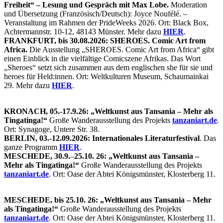
Freiheit“ – Lesung und Gespräch mit Max Lobe.
Moderation
und Übersetzung (Französisch/Deutsch): Joyce Noufélé. –
Veranstaltung im Rahmen der PrideWeeks 2026. Ort: Black Box,
Achtermannstr. 10-12, 48143 Münster. Mehr dazu
HIER
.
FRANKFURT, bis 30.08.2026: SHEROES. Comic Art from
Africa.
Die Ausstellung „SHEROES. Comic Art from Africa“ gibt
einen Einblick in die vielfältige Comicszene Afrikas. Das Wort
„Sheroes“ setzt sich zusammen aus dem englischen she für sie und
heroes für Held:innen. Ort: Weltkulturen Museum, Schaumainkai
29. Mehr dazu
HIER
.
KRONACH, 05.-17.9.26: „Weltkunst aus Tansania – Mehr als
Tingatinga!“
Große Wanderausstellung des Projekts
tanzaniart.de
.
Ort: Synagoge, Untere Str. 38.
BERLIN, 03.-12.09.2026: Internationales Literaturfestival
. Das
ganze Programm
HIER
.
MESCHEDE, 30.9.
–
25.10. 26: „Weltkunst aus Tansania –
Mehr als Tingatinga!“
Große Wanderausstellung des Projekts
tanzaniart.de
. Ort: Oase der Abtei Königsmünster, Klosterberg 11.
MESCHEDE, bis 25.10. 26: „Weltkunst aus Tansania – Mehr
als Tingatinga!“
Große Wanderausstellung des Projekts
tanzaniart.de
. Ort: Oase der Abtei Königsmünster, Klosterberg 11.