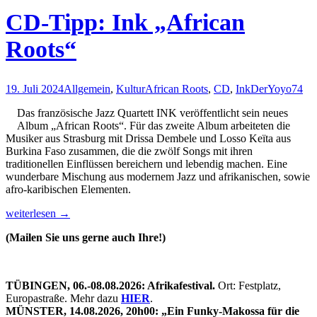
CD-Tipp: Ink „African
Roots“
19. Juli 2024
Allgemein
,
Kultur
African Roots
,
CD
,
Ink
DerYoyo74
Das französische Jazz Quartett INK veröffentlicht sein neues
Album „African Roots“. Für das zweite Album arbeiteten die
Musiker aus Strasburg mit Drissa Dembele und Losso Keïta aus
Burkina Faso zusammen, die die zwölf Songs mit ihren
traditionellen Einflüssen bereichern und lebendig machen. Eine
wunderbare Mischung aus modernem Jazz und afrikanischen, sowie
afro-karibischen Elementen.
CD-
weiterlesen
→
Tipp:
(Mailen Sie uns gerne auch Ihre!)
Ink
„African
Roots“
TÜBINGEN, 06.-08.08.2026: Afrikafestival.
Ort: Festplatz,
Europastraße. Mehr dazu
HIER
.
MÜNSTER, 14.08.2026, 20h00: „Ein Funky-Makossa für die