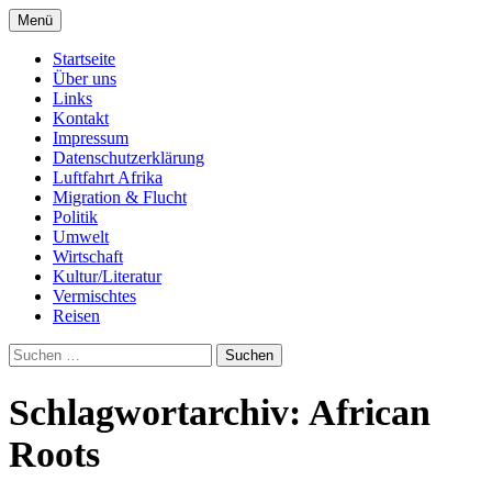
Zum
Menü
Inhalt
Seit 1998: Aktuelles aus und mit Bezug zu
AFRICA live
springen
Startseite
Afrika
Über uns
Links
Kontakt
Impressum
Datenschutzerklärung
Luftfahrt Afrika
Migration & Flucht
Politik
Umwelt
Wirtschaft
Kultur/Literatur
Vermischtes
Reisen
Suchen
nach:
Schlagwortarchiv: African
Roots