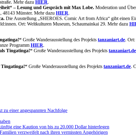
astraße. Mehr dazu
HIER
.
iheit“ – Lesung und Gespräch mit Max Lobe.
Moderation und Übers
2, 48143 Münster. Mehr dazu
HIER
.
a.
Die Ausstellung „SHEROES. Comic Art from Africa“ gibt einen Einb
Held:innen. Ort: Weltkulturen Museum, Schaumainkai 29. Mehr dazu
HI
ingatinga!“
Große Wanderausstellung des Projekts
tanzaniart.de
. Ort
ganze Programm
HIER
.
als Tingatinga!“
Große Wanderausstellung des Projekts
tanzaniart.de
 Tingatinga!“
Große Wanderausstellung des Projekts
tanzaniart.de
. 
kt zu einer angespannten Nachfolge
 haben
ünftig eine Kaution von bis zu 20.000 Dollar hinterlegen
amilien verzweifelt nach ihren vermissten Angehörigen