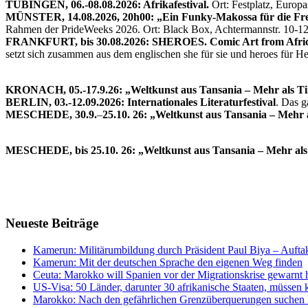
TÜBINGEN, 06.-08.08.2026: Afrikafestival.
Ort: Festplatz, Europ
Habeck
MÜNSTER, 14.08.2026, 20h00: „Ein Funky-Makossa für die Fre
in
Rahmen der PrideWeeks 2026. Ort: Black Box, Achtermannstr. 10-1
Algerien
FRANKFURT, bis 30.08.2026: SHEROES. Comic Art from Afric
setzt sich zusammen aus dem englischen she für sie und heroes für 
KRONACH, 05.-17.9.26: „Weltkunst aus Tansania – Mehr als T
BERLIN, 03.-12.09.2026: Internationales Literaturfestival
. Das 
MESCHEDE, 30.9.
–
25.10. 26: „Weltkunst aus Tansania – Mehr 
MESCHEDE, bis 25.10. 26: „Weltkunst aus Tansania – Mehr als
Neueste Beiträge
Kamerun: Militärumbildung durch Präsident Paul Biya – Aufta
Kamerun: Mit der deutschen Sprache den eigenen Weg finden
Ceuta: Marokko will Spanien vor der Migrationskrise gewarnt
US-Visa: 50 Länder, darunter 30 afrikanische Staaten, müssen k
Marokko: Nach den gefährlichen Grenzüberquerungen suchen F