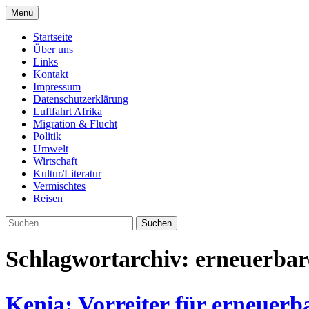
Zum
Menü
Inhalt
Seit 1998: Aktuelles aus und mit Bezug zu 
AFRICA live
springen
Startseite
Über uns
Links
Kontakt
Impressum
Datenschutzerklärung
Luftfahrt Afrika
Migration & Flucht
Politik
Umwelt
Wirtschaft
Kultur/Literatur
Vermischtes
Reisen
Suchen
nach:
Schlagwortarchiv: erneuerbar
Kenia: Vorreiter für erneuerb