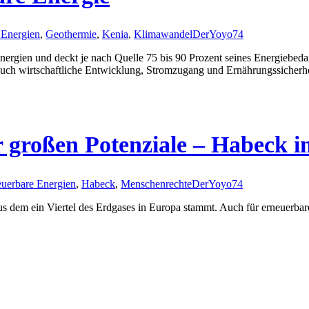
 Energien
,
Geothermie
,
Kenia
,
Klimawandel
DerYoyo74
nergien und deckt je nach Quelle 75 bis 90 Prozent seines Energiebe
uch wirtschaftliche Entwicklung, Stromzugang und Ernährungssicherhei
 großen Potenziale – Habeck i
euerbare Energien
,
Habeck
,
Menschenrechte
DerYoyo74
us dem ein Viertel des Erdgases in Europa stammt. Auch für erneuerbar