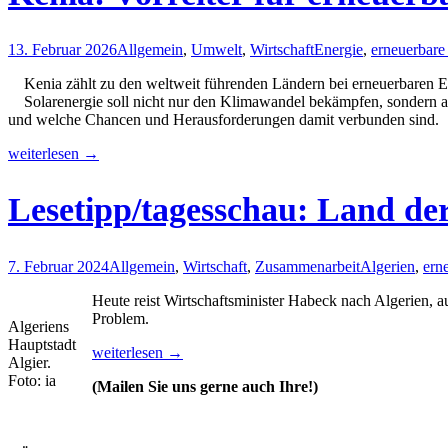
13. Februar 2026
Allgemein
,
Umwelt
,
Wirtschaft
Energie
,
erneuerbare
Kenia zählt zu den weltweit führenden Ländern bei erneuerbaren E
Solarenergie soll nicht nur den Klimawandel bekämpfen, sondern a
und welche Chancen und Herausforderungen damit verbunden sind.
Kenia:
weiterlesen
→
Vorreiter
für
Lesetipp/tagesschau: Land der
erneuerbare
Energie
7. Februar 2024
Allgemein
,
Wirtschaft
,
Zusammenarbeit
Algerien
,
ern
Heute reist Wirtschaftsminister Habeck nach Algerien, a
Problem.
Algeriens
Hauptstadt
Lesetipp/tagesschau:
weiterlesen
→
Algier.
Land
Foto: ia
(Mailen Sie uns gerne auch Ihre!)
der
großen
Potenziale
–