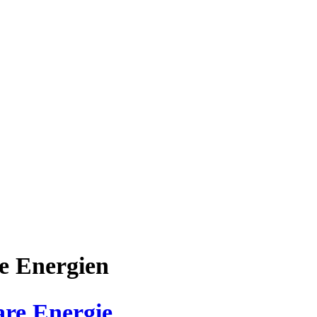
Afrika
e Energien
are Energie