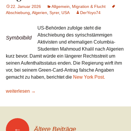
22. Januar 2026
Allgemein
,
Migration & Flucht
Abschiebung
,
Algerien
,
Syrer
,
USA
DerYoyo74
US-Behörden zufolge steht die
Abschiebung des syrischstämmigen
Symbolbild
Aktivisten und ehemaligen Columbia-
Studenten Mahmoud Khalil nach Algerien
kurz bevor. Damit würde ein längerer Rechtsstreit um
seinen Aufenthaltsstatus enden. Die Regierung wirft ihm
vor, bei seinem Green-Card-Antrag falsche Angaben
gemacht zu haben, berichtet die
New York Post.
USA: Antiisraelischer Aktivist Mahmoud Khalil soll nach A
weiterlesen
→
Beitragsnavigation
←
Ältere Beiträge