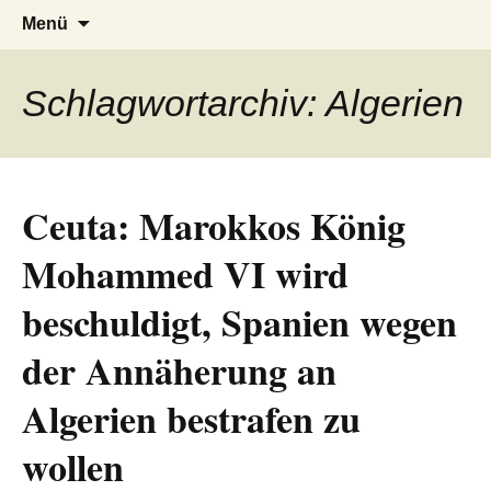
AFRICA live
Seit 1998: Aktuelles aus und mit Bezug
Zum
Suchen
Menü
Inhalt
nach:
zu Afrika
springen
Schlagwortarchiv: Algerien
Ceuta: Marokkos König
Mohammed VI wird
beschuldigt, Spanien wegen
der Annäherung an
Algerien bestrafen zu
wollen