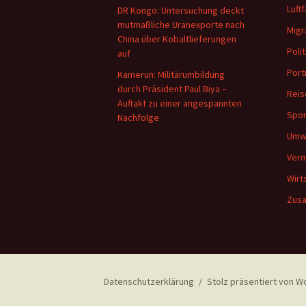
Luftf
DR Kongo: Untersuchung deckt
mutmaßliche Uranexporte nach
Migr
China über Kobaltlieferungen
Polit
auf
Port
Kamerun: Militärumbildung
durch Präsident Paul Biya –
Reis
Auftakt zu einer angespannten
Spor
Nachfolge
Umw
Verm
Wirt
Zus
Datenschutzerklärung
Stolz präsentiert von 