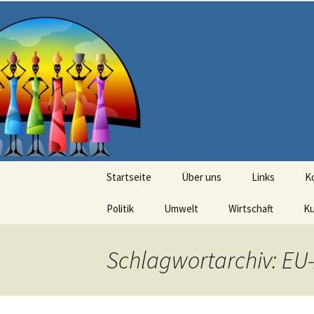
Seit 1998: Aktuelles aus und mi
Zum
Inhalt
springen
AFRICA live
Startseite
Über uns
Links
K
Politik
Umwelt
Wirtschaft
Ku
Schlagwortarchiv: EU-