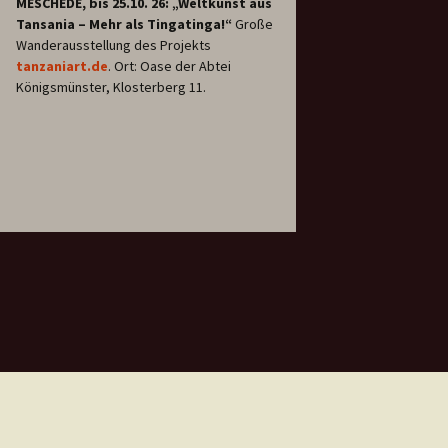
MESCHEDE, bis 25.10. 26: „Weltkunst aus
Tansania – Mehr als Tingatinga!“
Große
Wanderausstellung des Projekts
tanzaniart.de
. Ort: Oase der Abtei
Königsmünster, Klosterberg 11.