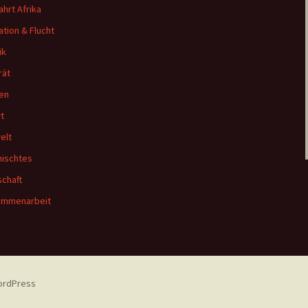
ahrt Afrika
ation & Flucht
ik
rät
en
t
elt
ischtes
schaft
ammenarbeit
WordPress