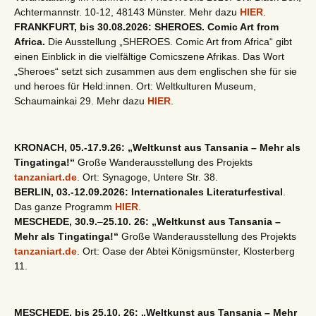
Achtermannstr. 10-12, 48143 Münster. Mehr dazu
HIER
.
FRANKFURT, bis 30.08.2026: SHEROES. Comic Art from
Africa.
Die Ausstellung „SHEROES. Comic Art from Africa“ gibt
einen Einblick in die vielfältige Comicszene Afrikas. Das Wort
„Sheroes“ setzt sich zusammen aus dem englischen she für sie
und heroes für Held:innen. Ort: Weltkulturen Museum,
Schaumainkai 29. Mehr dazu
HIER
.
KRONACH, 05.-17.9.26: „Weltkunst aus Tansania – Mehr als
Tingatinga!“
Große Wanderausstellung des Projekts
tanzaniart.de
. Ort: Synagoge, Untere Str. 38.
BERLIN, 03.-12.09.2026: Internationales Literaturfestival
.
Das ganze Programm
HIER
.
MESCHEDE, 30.9.
–
25.10. 26: „Weltkunst aus Tansania –
Mehr als Tingatinga!“
Große Wanderausstellung des Projekts
tanzaniart.de
. Ort: Oase der Abtei Königsmünster, Klosterberg
11.
MESCHEDE, bis 25.10. 26: „Weltkunst aus Tansania – Mehr