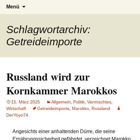
AFRICA live
Seit 1998: Aktuelles aus und mit Bezug
Zum
Suchen
Menü
Inhalt
nach:
zu Afrika
springen
Schlagwortarchiv:
Getreideimporte
Russland wird zur
Kornkammer Marokkos
15. März 2025
Allgemein
,
Politik
,
Vermischtes
,
Wirtschaft
Getreideimporte
,
Marokko
,
Russland
DerYoyo74
Angesichts einer anhaltenden Dürre, die seine
Ernährungssicherheit gefährdet, verzeichnet Marokko