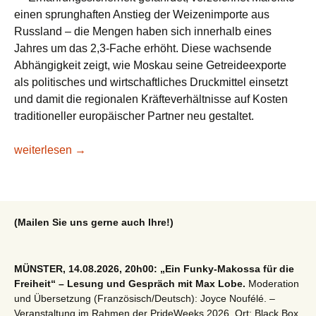
einen sprunghaften Anstieg der Weizenimporte aus
Russland – die Mengen haben sich innerhalb eines
Jahres um das 2,3-Fache erhöht. Diese wachsende
Abhängigkeit zeigt, wie Moskau seine Getreideexporte
als politisches und wirtschaftliches Druckmittel einsetzt
und damit die regionalen Kräfteverhältnisse auf Kosten
traditioneller europäischer Partner neu gestaltet.
Russland wird zur Kornkammer Marokkos
weiterlesen
→
(Mailen Sie uns gerne auch Ihre!)
MÜNSTER, 14.08.2026, 20h00: „Ein Funky-Makossa für die
Freiheit“ – Lesung und Gespräch mit Max Lobe.
Moderation
und Übersetzung (Französisch/Deutsch): Joyce Noufélé. –
Veranstaltung im Rahmen der PrideWeeks 2026. Ort: Black Box,