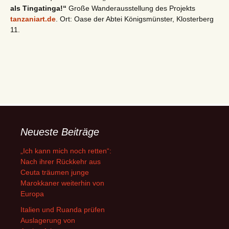
als Tingatinga!“
Große Wanderausstellung des Projekts
tanzaniart.de
. Ort: Oase der Abtei Königsmünster, Klosterberg
11.
Neueste Beiträge
„Ich kann mich noch retten“:
Nach ihrer Rückkehr aus
Ceuta träumen junge
Marokkaner weiterhin von
Europa
Italien und Ruanda prüfen
Auslagerung von