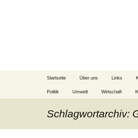
Seit 1998: Aktuelles aus un
Zum
Inhalt
springen
AFRICA live
Startseite
Über uns
Links
Politik
Umwelt
Wirtschaft
K
Schlagwortarchiv: 