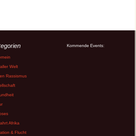
tinente verbindet – Einblicke in das Forschungszentrum Point 
tegorien
Kommende Events:
emein
aller Welt
en Rassismus
llschaft
undheit
ur
oses
fahrt Afrika
ation & Flucht