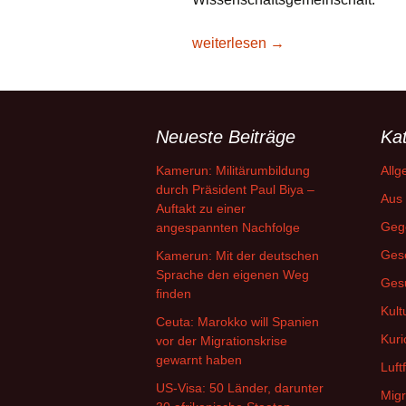
Goethe-Uni: Wo Wissenschaft Kon
weiterlesen
→
Neueste Beiträge
Ka
Kamerun: Militärumbildung
Allg
durch Präsident Paul Biya –
Aus 
Auftakt zu einer
Geg
angespannten Nachfolge
Gese
Kamerun: Mit der deutschen
Sprache den eigenen Weg
Ges
finden
Kult
Ceuta: Marokko will Spanien
Kuri
vor der Migrationskrise
gewarnt haben
Luft
US-Visa: 50 Länder, darunter
Migr