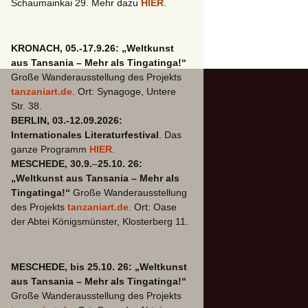
Schaumainkai 29. Mehr dazu
HIER
.
Sud in Mali
KRONACH, 05.-17.9.26: „Weltkunst
aus Tansania – Mehr als Tingatinga!“
Große Wanderausstellung des Projekts
tanzaniart.de
. Ort: Synagoge, Untere
Str. 38.
BERLIN, 03.-12.09.2026:
Internationales Literaturfestival
. Das
ganze Programm
HIER
.
MESCHEDE, 30.9.
–
25.10. 26:
„Weltkunst aus Tansania – Mehr als
Tingatinga!“
Große Wanderausstellung
des Projekts
tanzaniart.de
. Ort: Oase
der Abtei Königsmünster, Klosterberg 11.
MESCHEDE, bis 25.10. 26: „Weltkunst
aus Tansania – Mehr als Tingatinga!“
Große Wanderausstellung des Projekts