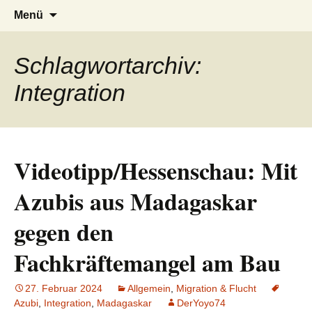
AFRICA live
Seit 1998: Aktuelles aus und mit Bezug
Zum
Suchen
Menü
Inhalt
nach:
zu Afrika
springen
Schlagwortarchiv:
Integration
Videotipp/Hessenschau: Mit
Azubis aus Madagaskar
gegen den
Fachkräftemangel am Bau
27. Februar 2024
Allgemein
,
Migration & Flucht
Azubi
,
Integration
,
Madagaskar
DerYoyo74