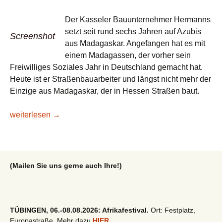
Der Kasseler Bauunternehmer Hermanns
setzt seit rund sechs Jahren auf Azubis
Screenshot
aus Madagaskar. Angefangen hat es mit
einem Madagassen, der vorher sein
Freiwilliges Soziales Jahr in Deutschland gemacht hat.
Heute ist er Straßenbauarbeiter und längst nicht mehr der
Einzige aus Madagaskar, der in Hessen Straßen baut.
Videotipp/Hessenschau: Mit Azubis aus Madagaskar gegen
weiterlesen
→
(Mailen Sie uns gerne auch Ihre!)
TÜBINGEN, 06.-08.08.2026: Afrikafestival.
Ort: Festplatz,
Europastraße. Mehr dazu
HIER
.