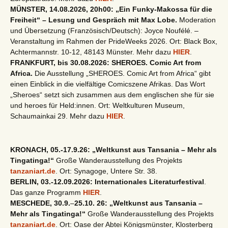
MÜNSTER, 14.08.2026, 20h00: „Ein Funky-Makossa für die
Freiheit“ – Lesung und Gespräch mit Max Lobe.
Moderation
und Übersetzung (Französisch/Deutsch): Joyce Noufélé. –
Veranstaltung im Rahmen der PrideWeeks 2026. Ort: Black Box,
Achtermannstr. 10-12, 48143 Münster. Mehr dazu
HIER
.
FRANKFURT, bis 30.08.2026: SHEROES. Comic Art from
Africa.
Die Ausstellung „SHEROES. Comic Art from Africa“ gibt
einen Einblick in die vielfältige Comicszene Afrikas. Das Wort
„Sheroes“ setzt sich zusammen aus dem englischen she für sie
und heroes für Held:innen. Ort: Weltkulturen Museum,
Schaumainkai 29. Mehr dazu
HIER
.
KRONACH, 05.-17.9.26: „Weltkunst aus Tansania – Mehr als
Tingatinga!“
Große Wanderausstellung des Projekts
tanzaniart.de
. Ort: Synagoge, Untere Str. 38.
BERLIN, 03.-12.09.2026: Internationales Literaturfestival
.
Das ganze Programm
HIER
.
MESCHEDE, 30.9.
–
25.10. 26: „Weltkunst aus Tansania –
Mehr als Tingatinga!“
Große Wanderausstellung des Projekts
tanzaniart.de
. Ort: Oase der Abtei Königsmünster, Klosterberg