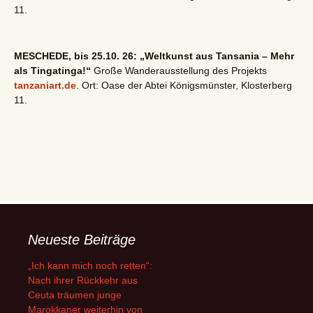
11.
MESCHEDE, bis 25.10. 26: „Weltkunst aus Tansania – Mehr
als Tingatinga!“
Große Wanderausstellung des Projekts
tanzaniart.de
. Ort: Oase der Abtei Königsmünster, Klosterberg
11.
Neueste Beiträge
„Ich kann mich noch retten“:
Nach ihrer Rückkehr aus
Ceuta träumen junge
Marokkaner weiterhin von