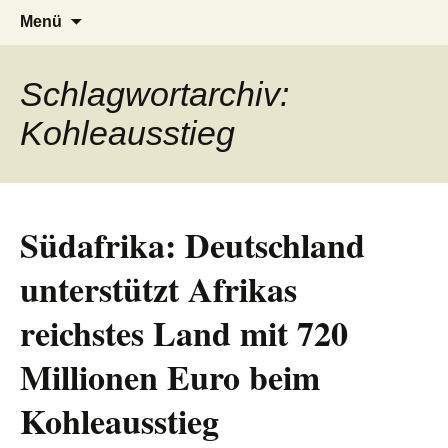
AFRICA live
Seit 1998: Aktuelles aus und mit Bezug
Zum
Suchen
Menü
Inhalt
nach:
zu Afrika
springen
Schlagwortarchiv:
Kohleausstieg
Südafrika: Deutschland
unterstützt Afrikas
reichstes Land mit 720
Millionen Euro beim
Kohleausstieg