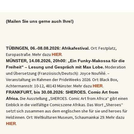
(Mailen Sie uns gerne auch Ihre!)
Ort: Festplatz,
TÜBINGEN, 06.-08.08.2026: Afrikafestival.
Europastraße. Mehr dazu
.
HIER
MÜNSTER, 14.08.2026, 20h00: „Ein Funky-Makossa für die
Moderation
Freiheit“ – Lesung und Gespräch mit Max Lobe.
und Übersetzung (Französisch/Deutsch): Joyce Noufélé. –
Veranstaltung im Rahmen der PrideWeeks 2026. Ort: Black Box,
Achtermannstr. 10-12, 48143 Münster. Mehr dazu
.
HIER
FRANKFURT, bis 30.08.2026: SHEROES. Comic Art from
Die Ausstellung „SHEROES. Comic Art from Africa“ gibt einen
Africa.
Einblick in die vielfältige Comicszene Afrikas. Das Wort „Sheroes“
setzt sich zusammen aus dem englischen she für sie und heroes für
Held:innen. Ort: Weltkulturen Museum, Schaumainkai 29. Mehr dazu
.
HIER