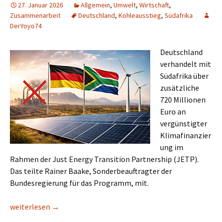
27. Januar 2026
Allgemein
,
Umwelt
,
Wirtschaft
,
Zusammenarbeit
Deutschland
,
Kohleausstieg
,
Südafrika
DerYoyo74
Deutschland
verhandelt mit
Südafrika über
zusätzliche
720 Millionen
Euro an
vergünstigter
Klimafinanzier
ung im
Rahmen der Just Energy Transition Partnership (JETP).
Das teilte Rainer Baake, Sonderbeauftragter der
Bundesregierung für das Programm, mit.
Südafrika: Deutschland unterstützt Afrikas reichstes Land mit
weiterlesen
→