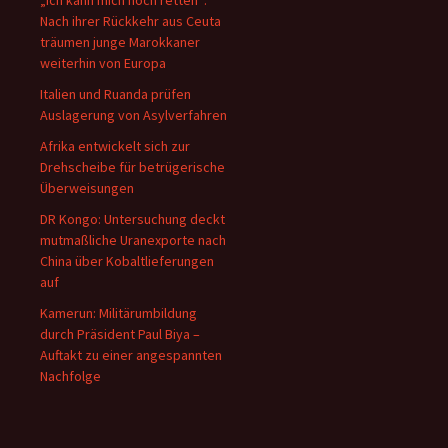
„Ich kann mich noch retten“:
Nach ihrer Rückkehr aus Ceuta
träumen junge Marokkaner
weiterhin von Europa
Italien und Ruanda prüfen
Auslagerung von Asylverfahren
Afrika entwickelt sich zur
Drehscheibe für betrügerische
Überweisungen
DR Kongo: Untersuchung deckt
mutmaßliche Uranexporte nach
China über Kobaltlieferungen
auf
Kamerun: Militärumbildung
durch Präsident Paul Biya –
Auftakt zu einer angespannten
Nachfolge