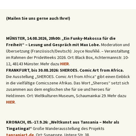
(Mailen Sie uns gerne auch Ihre!)
MÜNSTER, 14.08.2026, 20h00: „Ein Funky-Makossa für die
Freiheit“ – Lesung und Gespräch mit Max Lobe.
Moderation und
Übersetzung (Französisch/Deutsch): Joyce Noufélé. – Veranstaltung
im Rahmen der PrideWeeks 2026. Ort: Black Box, Achtermannstr. 10-
12, 48143 Münster. Mehr dazu
HIER
.
FRANKFURT, bis 30.08.2026: SHEROES. Comic Art from Africa.
Die Ausstellung „SHEROES. Comic Art from Africa“ gibt einen Einblick
in die vielfältige Comicszene Afrikas. Das Wort „Sheroes“ setzt sich
zusammen aus dem englischen she für sie und heroes für
Held:innen. Ort: Weltkulturen Museum, Schaumainkai 29. Mehr dazu
HIER
.
KRONACH, 05.-17.9.26: „Weltkunst aus Tansania – Mehr als
Tingatinga!“
Große Wanderausstellung des Projekts
tanzaniart.de
. Ort: Synagoge, Untere Str. 38.