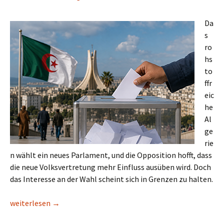
Da
s
ro
hs
to
ffr
eic
he
Al
ge
rie
n wählt ein neues Parlament, und die Opposition hofft, dass
die neue Volksvertretung mehr Einfluss ausüben wird. Doch
das Interesse an der Wahl scheint sich in Grenzen zu halten.
Lesetipp/tagesschau.de: Parlamentswahl in Algerien – Wahlka
weiterlesen
→