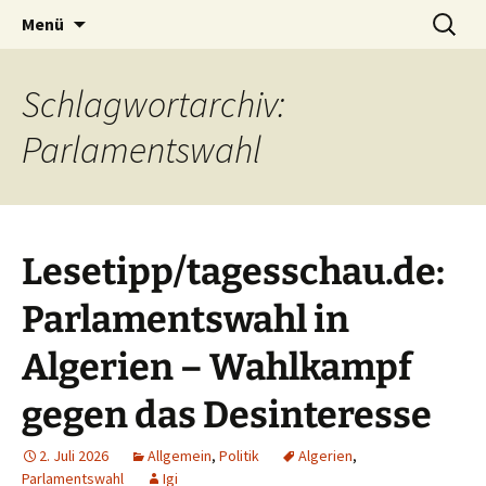
Seit 1998: Aktuelles aus und mit Bezug zu
Zum
Suchen
AFRICA live
Menü
Inhalt
nach:
Afrika
springen
Schlagwortarchiv:
Parlamentswahl
Lesetipp/tagesschau.de:
Parlamentswahl in
Algerien – Wahlkampf
gegen das Desinteresse
2. Juli 2026
Allgemein
,
Politik
Algerien
,
Parlamentswahl
Igi