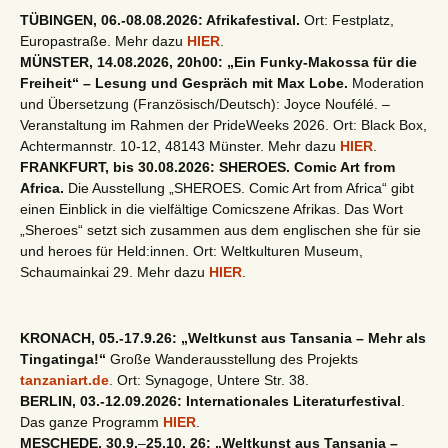
TÜBINGEN, 06.-08.08.2026: Afrikafestival.
Ort: Festplatz,
Europastraße. Mehr dazu
HIER
.
MÜNSTER, 14.08.2026, 20h00: „Ein Funky-Makossa für die
Freiheit“ – Lesung und Gespräch mit Max Lobe.
Moderation
und Übersetzung (Französisch/Deutsch): Joyce Noufélé. –
Veranstaltung im Rahmen der PrideWeeks 2026. Ort: Black Box,
Achtermannstr. 10-12, 48143 Münster. Mehr dazu
HIER
.
FRANKFURT, bis 30.08.2026: SHEROES. Comic Art from
Africa.
Die Ausstellung „SHEROES. Comic Art from Africa“ gibt
einen Einblick in die vielfältige Comicszene Afrikas. Das Wort
„Sheroes“ setzt sich zusammen aus dem englischen she für sie
und heroes für Held:innen. Ort: Weltkulturen Museum,
Schaumainkai 29. Mehr dazu
HIER
.
KRONACH, 05.-17.9.26: „Weltkunst aus Tansania – Mehr als
Tingatinga!“
Große Wanderausstellung des Projekts
tanzaniart.de
. Ort: Synagoge, Untere Str. 38.
BERLIN, 03.-12.09.2026: Internationales Literaturfestival
.
Das ganze Programm
HIER
.
MESCHEDE, 30.9.
–
25.10. 26: „Weltkunst aus Tansania –