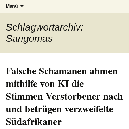
AFRICA live
Seit 1998: Aktuelles aus und mit Bezug
Zum
Suchen
Menü
Inhalt
nach:
zu Afrika
springen
Schlagwortarchiv:
Sangomas
Falsche Schamanen ahmen
mithilfe von KI die
Stimmen Verstorbener nach
und betrügen verzweifelte
Südafrikaner