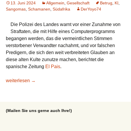
13. Juni 2024
Allgemein
,
Gesellschaft
Betrug
,
KI
,
Sangomas
,
Schamanen
,
Südafrika
DerYoyo74
Die Polizei des Landes warnt vor einer Zunahme von
Straftaten, die mit Hilfe eines Computerprogramms
begangen werden, das die vermeintlichen Stimmen
verstorbener Verwandter nachahmt, und vor falschen
Predigern, die sich den weit verbreiteten Glauben an
diese alten Kulte zunutze machen, berichtet die
spanische Zeitung
El Pais
.
Falsche Schamanen ahmen mithilfe von KI die Stimmen Vers
weiterlesen
→
(Mailen Sie uns gerne auch Ihre!)