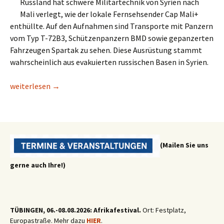
Russland hat schwere Militärtechnik von Syrien nach
Mali verlegt, wie der lokale Fernsehsender Cap Mali+
enthüllte. Auf den Aufnahmen sind Transporte mit Panzern
vom Typ T-72B3, Schützenpanzern BMD sowie gepanzerten
Fahrzeugen Spartak zu sehen. Diese Ausrüstung stammt
wahrscheinlich aus evakuierten russischen Basen in Syrien.
Lesetipp/msn: Russlands militärische Verstärkung – Schwere W
weiterlesen
→
(Mailen Sie uns
gerne auch Ihre!)
TÜBINGEN, 06.-08.08.2026: Afrikafestival.
Ort: Festplatz,
Europastraße. Mehr dazu
HIER
.