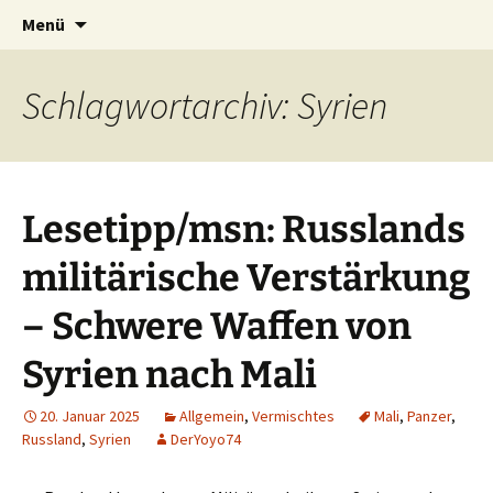
Seit 1998: Aktuelles aus und mit Bezug zu
Zum
Suchen
AFRICA live
Menü
Inhalt
nach:
Afrika
springen
Schlagwortarchiv: Syrien
Lesetipp/msn: Russlands
militärische Verstärkung
– Schwere Waffen von
Syrien nach Mali
20. Januar 2025
Allgemein
,
Vermischtes
Mali
,
Panzer
,
Russland
,
Syrien
DerYoyo74