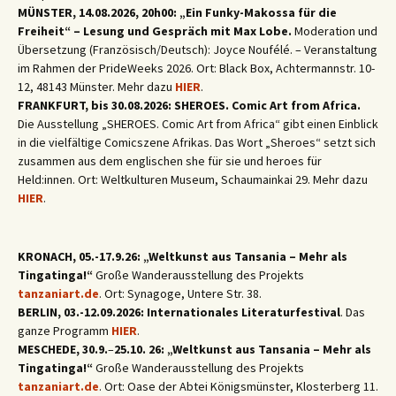
MÜNSTER, 14.08.2026, 20h00: „Ein Funky-Makossa für die
Freiheit“ – Lesung und Gespräch mit Max Lobe.
Moderation und
Übersetzung (Französisch/Deutsch): Joyce Noufélé. – Veranstaltung
im Rahmen der PrideWeeks 2026. Ort: Black Box, Achtermannstr. 10-
12, 48143 Münster. Mehr dazu
HIER
.
FRANKFURT, bis 30.08.2026: SHEROES. Comic Art from Africa.
Die Ausstellung „SHEROES. Comic Art from Africa“ gibt einen Einblick
in die vielfältige Comicszene Afrikas. Das Wort „Sheroes“ setzt sich
zusammen aus dem englischen she für sie und heroes für
Held:innen. Ort: Weltkulturen Museum, Schaumainkai 29. Mehr dazu
HIER
.
KRONACH, 05.-17.9.26: „Weltkunst aus Tansania – Mehr als
Tingatinga!“
Große Wanderausstellung des Projekts
tanzaniart.de
. Ort: Synagoge, Untere Str. 38.
BERLIN, 03.-12.09.2026: Internationales Literaturfestival
. Das
ganze Programm
HIER
.
MESCHEDE, 30.9.
–
25.10. 26: „Weltkunst aus Tansania – Mehr als
Tingatinga!“
Große Wanderausstellung des Projekts
tanzaniart.de
. Ort: Oase der Abtei Königsmünster, Klosterberg 11.