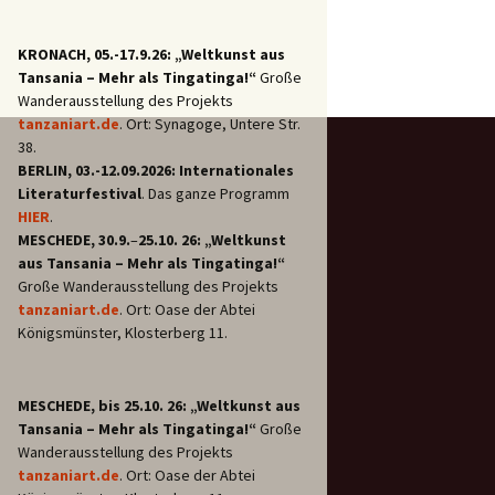
KRONACH, 05.-17.9.26: „Weltkunst aus
Tansania – Mehr als Tingatinga!“
Große
Wanderausstellung des Projekts
tanzaniart.de
. Ort: Synagoge, Untere Str.
38.
BERLIN, 03.-12.09.2026: Internationales
Literaturfestival
. Das ganze Programm
HIER
.
MESCHEDE, 30.9.
–
25.10. 26: „Weltkunst
aus Tansania – Mehr als Tingatinga!“
Große Wanderausstellung des Projekts
tanzaniart.de
. Ort: Oase der Abtei
Königsmünster, Klosterberg 11.
MESCHEDE, bis 25.10. 26: „Weltkunst aus
Tansania – Mehr als Tingatinga!“
Große
Wanderausstellung des Projekts
tanzaniart.de
. Ort: Oase der Abtei