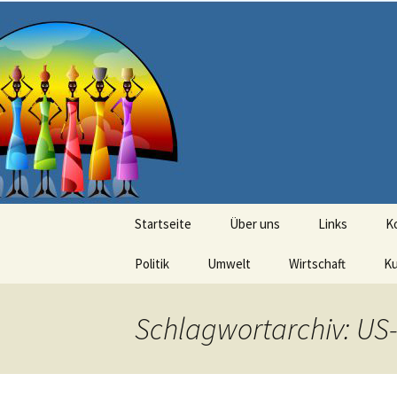
Seit 1998: Aktuelles aus und mi
Zum
Inhalt
springen
AFRICA live
Startseite
Über uns
Links
K
Politik
Umwelt
Wirtschaft
Ku
Schlagwortarchiv: US