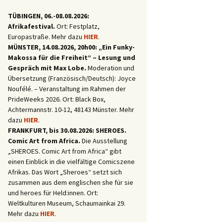
TÜBINGEN, 06.-08.08.2026:
Afrikafestival.
Ort: Festplatz,
Europastraße. Mehr dazu
HIER
.
MÜNSTER, 14.08.2026, 20h00: „Ein Funky-
Makossa für die Freiheit“ – Lesung und
Gespräch mit Max Lobe.
Moderation und
Übersetzung (Französisch/Deutsch): Joyce
Noufélé. – Veranstaltung im Rahmen der
PrideWeeks 2026. Ort: Black Box,
Achtermannstr. 10-12, 48143 Münster. Mehr
dazu
HIER
.
FRANKFURT, bis 30.08.2026: SHEROES.
Comic Art from Africa.
Die Ausstellung
„SHEROES. Comic Art from Africa“ gibt
einen Einblick in die vielfältige Comicszene
Afrikas. Das Wort „Sheroes“ setzt sich
zusammen aus dem englischen she für sie
und heroes für Held:innen. Ort:
Weltkulturen Museum, Schaumainkai 29.
Mehr dazu
HIER
.