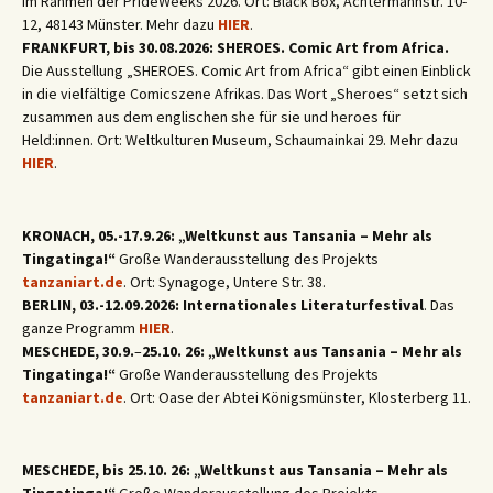
im Rahmen der PrideWeeks 2026. Ort: Black Box, Achtermannstr. 10-
12, 48143 Münster. Mehr dazu
HIER
.
FRANKFURT, bis 30.08.2026: SHEROES. Comic Art from Africa.
Die Ausstellung „SHEROES. Comic Art from Africa“ gibt einen Einblick
in die vielfältige Comicszene Afrikas. Das Wort „Sheroes“ setzt sich
zusammen aus dem englischen she für sie und heroes für
Held:innen. Ort: Weltkulturen Museum, Schaumainkai 29. Mehr dazu
HIER
.
KRONACH, 05.-17.9.26: „Weltkunst aus Tansania – Mehr als
Tingatinga!“
Große Wanderausstellung des Projekts
tanzaniart.de
. Ort: Synagoge, Untere Str. 38.
BERLIN, 03.-12.09.2026: Internationales Literaturfestival
. Das
ganze Programm
HIER
.
MESCHEDE, 30.9.
–
25.10. 26: „Weltkunst aus Tansania – Mehr als
Tingatinga!“
Große Wanderausstellung des Projekts
tanzaniart.de
. Ort: Oase der Abtei Königsmünster, Klosterberg 11.
MESCHEDE, bis 25.10. 26: „Weltkunst aus Tansania – Mehr als