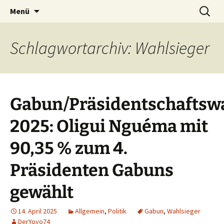
Seit 1998: Aktuelles aus und mit Bezug zu
Zum
Suchen
AFRICA live
Menü
Inhalt
nach:
Afrika
springen
Schlagwortarchiv: Wahlsieger
Gabun/Präsidentschaftsw
2025: Oligui Nguéma mit
90,35 % zum 4.
Präsidenten Gabuns
gewählt
14. April 2025
Allgemein
,
Politik
Gabun
,
Wahlsieger
DerYoyo74