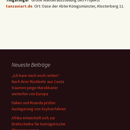
Tingatinga!“
Große Wanderausstellung des Projekts
tanzaniart.de
. Ort: Oase der Abtei Königsmünster, Klosterberg 11.
Neueste Beiträge
„Ich kann mich noch retten“:
Nach ihrer Rückkehr aus Ceuta
träumen junge Marokkaner
weiterhin von Europa
Italien und Ruanda prüfen
Auslagerung von Asylverfahren
Afrika entwickelt sich zur
Drehscheibe für betrügerische