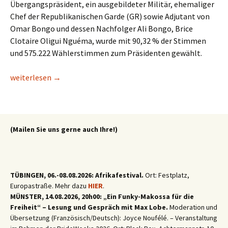
Übergangspräsident, ein ausgebildeter Militär, ehemaliger
Chef der Republikanischen Garde (GR) sowie Adjutant von
Omar Bongo und dessen Nachfolger Ali Bongo, Brice
Clotaire Oligui Nguéma, wurde mit 90,32 % der Stimmen
und 575.222 Wählerstimmen zum Präsidenten gewählt.
Gabun/Präsidentschaftswahl 2025: Oligui Nguéma mit 90,35 %
weiterlesen
→
(Mailen Sie uns gerne auch Ihre!)
TÜBINGEN, 06.-08.08.2026: Afrikafestival.
Ort: Festplatz,
Europastraße. Mehr dazu
HIER
.
MÜNSTER, 14.08.2026, 20h00: „Ein Funky-Makossa für die
Freiheit“ – Lesung und Gespräch mit Max Lobe.
Moderation und
Übersetzung (Französisch/Deutsch): Joyce Noufélé. – Veranstaltung