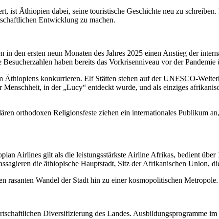
rt, ist Äthiopien dabei, seine touristische Geschichte neu zu schreiben
rtschaftlichen Entwicklung zu machen.
in den ersten neun Monaten des Jahres 2025 einen Anstieg der intern
 Besucherzahlen haben bereits das Vorkrisenniveau vor der Pandemie ü
 Äthiopiens konkurrieren. Elf Stätten stehen auf der UNESCO-Welterbe
nschheit, in der „Lucy“ entdeckt wurde, und als einziges afrikanische
ären orthodoxen Religionsfeste ziehen ein internationales Publikum an,
opian Airlines gilt als die leistungsstärkste Airline Afrikas, bedient 
assagieren die äthiopische Hauptstadt, Sitz der Afrikanischen Union, 
den rasanten Wandel der Stadt hin zu einer kosmopolitischen Metropole.
wirtschaftlichen Diversifizierung des Landes. Ausbildungsprogramme i