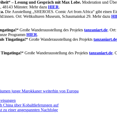
iheit“ – Lesung und Gespräch mit Max Lobe.
Moderation und Übers
2, 48143 Münster. Mehr dazu
HIER
.
a.
Die Ausstellung „SHEROES. Comic Art from Africa“ gibt einen Einb
Held:innen. Ort: Weltkulturen Museum, Schaumainkai 29. Mehr dazu
HI
ingatinga!“
Große Wanderausstellung des Projekts
tanzaniart.de
. Ort
ganze Programm
HIER
.
als Tingatinga!“
Große Wanderausstellung des Projekts
tanzaniart.de
 Tingatinga!“
Große Wanderausstellung des Projekts
tanzaniart.de
. 
träumen junge Marokkaner weiterhin von Europa
rweisungen
 China über Kobaltlieferungen auf
kt zu einer angespannten Nachfolge