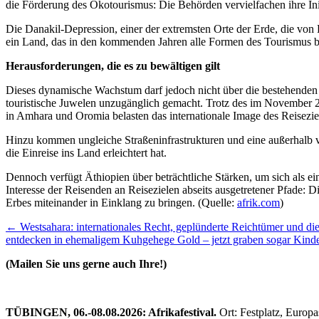
die Förderung des Ökotourismus: Die Behörden vervielfachen ihre Init
Die Danakil-Depression, einer der extremsten Orte der Erde, die von 
ein Land, das in den kommenden Jahren alle Formen des Tourismus 
Herausforderungen, die es zu bewältigen gilt
Dieses dynamische Wachstum darf jedoch nicht über die bestehenden
touristische Juwelen unzugänglich gemacht. Trotz des im November 2
in Amhara und Oromia belasten das internationale Image des Reiseziel
Hinzu kommen ungleiche Straßeninfrastrukturen und eine außerhalb 
die Einreise ins Land erleichtert hat.
Dennoch verfügt Äthiopien über beträchtliche Stärken, um sich als 
Interesse der Reisenden an Reisezielen abseits ausgetretener Pfade: D
Erbes miteinander in Einklang zu bringen. (Quelle:
afrik.com
)
Beitragsnavigation
←
Westsahara: internationales Recht, geplünderte Reichtümer und d
entdecken in ehemaligem Kuhgehege Gold – jetzt graben sogar Kind
(Mailen Sie uns gerne auch Ihre!)
TÜBINGEN, 06.-08.08.2026: Afrikafestival.
Ort: Festplatz, Europ