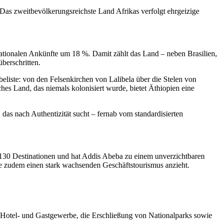
. Das zweitbevölkerungsreichste Land Afrikas verfolgt ehrgeizige
ationalen Ankünfte um 18 %. Damit zählt das Land – neben Brasilien,
berschritten.
liste: von den Felsenkirchen von Lalibela über die Stelen von
s Land, das niemals kolonisiert wurde, bietet Äthiopien eine
 das nach Authentizität sucht – fernab vom standardisierten
über 130 Destinationen und hat Addis Abeba zu einem unverzichtbaren
die zudem einen stark wachsenden Geschäftstourismus anzieht.
m Hotel- und Gastgewerbe, die Erschließung von Nationalparks sowie