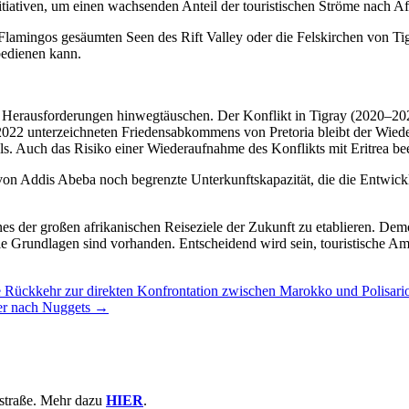
iativen, um einen wachsenden Anteil der touristischen Ströme nach Afr
Flamingos gesäumten Seen des Rift Valley oder die Felskirchen von Tig
bedienen kann.
 Herausforderungen hinwegtäuschen. Der Konflikt in Tigray (2020–202
022 unterzeichneten Friedensabkommens von Pretoria bleibt der Wiede
s. Auch das Risiko einer Wiederaufnahme des Konflikts mit Eritrea beei
von Addis Abeba noch begrenzte Unterkunftskapazität, die die Entwic
eines der großen afrikanischen Reiseziele der Zukunft zu etablieren.
ie Grundlagen sind vorhanden. Entscheidend wird sein, touristische Amb
ie Rückkehr zur direkten Konfrontation zwischen Marokko und Polisari
er nach Nuggets
→
astraße. Mehr dazu
HIER
.