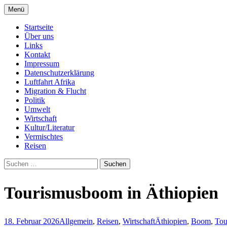
Zum
Menü
Inhalt
Seit 1998: Aktuelles aus und mit Bezug zu 
AFRICA live
springen
Startseite
Über uns
Links
Kontakt
Impressum
Datenschutzerklärung
Luftfahrt Afrika
Migration & Flucht
Politik
Umwelt
Wirtschaft
Kultur/Literatur
Vermischtes
Reisen
Suchen
nach:
Tourismusboom in Äthiopien
18. Februar 2026
Allgemein
,
Reisen
,
Wirtschaft
Äthiopien
,
Boom
,
Tou