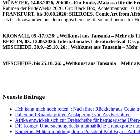
MÜNSTER, 14.08.2026, 20h00: „Ein Funky-Makossa für die Fre
Rahmen der PrideWeeks 2026. Ort: Black Box, Achtermannstr. 10-1
FRANKFURT, bis 30.08.2026: SHEROES. Comic Art from Afric
setzt sich zusammen aus dem englischen she für sie und heroes für 
KRONACH, 05.-17.9.26: „Weltkunst aus Tansania – Mehr als T
BERLIN, 03.-12.09.2026: Internationales Literaturfestival
. Das 
MESCHEDE, 30.9.
–
25.10. 26: „Weltkunst aus Tansania – Mehr 
MESCHEDE, bis 25.10. 26: „Weltkunst aus Tansania – Mehr als
Neueste Beiträge
„Ich kann mich noch retten“: Nach ihrer Rückkehr aus Ceuta 
Italien und Ruanda prüfen Auslagerung von Asylverfahren
Afrika entwickelt sich zur Drehscheibe für betrügerische Übe
DR Kongo: Untersuchung deckt mutmaßliche Uranexporte nach
Kamerun: Militärumbildung durch Präsident Paul Biya – Aufta