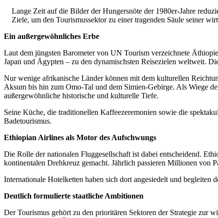
Lange Zeit auf die Bilder der Hungersnöte der 1980er-Jahre reduzie
Ziele, um den Tourismussektor zu einer tragenden Säule seiner wi
Ein außergewöhnliches Erbe
Laut dem jüngsten Barometer von UN Tourism verzeichnete Äthiopien 
Japan und Ägypten – zu den dynamischsten Reisezielen weltweit. Die
Nur wenige afrikanische Länder können mit dem kulturellen Reichtum
Aksum bis hin zum Omo-Tal und dem Simien-Gebirge. Als Wiege der Me
außergewöhnliche historische und kulturelle Tiefe.
Seine Küche, die traditionellen Kaffeezeremonien sowie die spektakul
Badetourismus.
Ethiopian Airlines als Motor des Aufschwungs
Die Rolle der nationalen Fluggesellschaft ist dabei entscheidend. Ethi
kontinentalen Drehkreuz gemacht. Jährlich passieren Millionen von P
Internationale Hotelketten haben sich dort angesiedelt und begleiten 
Deutlich formulierte staatliche Ambitionen
Der Tourismus gehört zu den prioritären Sektoren der Strategie zur 